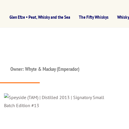
Glen Efze • Peat, Whisky and the Sea
The Fifty Whiskys
Whisky
Owner: Whyte & Mackay (Emperador)