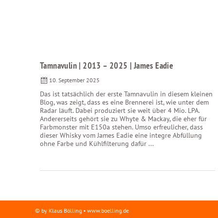
Tamnavulin | 2013 – 2025 | James Eadie
10. September 2025
Das ist tatsächlich der erste Tamnavulin in diesem kleinen
Blog, was zeigt, dass es eine Brennerei ist, wie unter dem
Radar läuft. Dabei produziert sie weit über 4 Mio. LPA.
Andererseits gehört sie zu Whyte & Mackay, die eher für
Farbmonster mit E150a stehen. Umso erfreulicher, dass
dieser Whisky vom James Eadie eine integre Abfüllung
ohne Farbe und Kühlfilterung dafür ...
© by Klaus Bölling • www.boelling.de