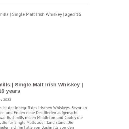
lls | Single Malt Irish Whiskey |
16 years
rz 2022
s ist der Inbegriff des irischen Whiskeys. Bevor an
ken und Enden neue Destillerien aufgemacht
war Bushmills neben Middleton und Cooley die
y, die für Single Malts aus Irland stand. Die
ieden sich im Falle von Bushmills von den