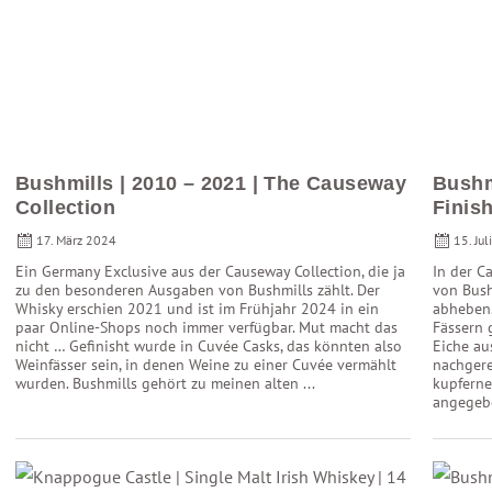
Bushmills | 2010 – 2021 | The Causeway
Bushm
Collection
Finish
17. März 2024
15. Ju
Ein Germany Exclusive aus der Causeway Collection, die ja
In der C
zu den besonderen Ausgaben von Bushmills zählt. Der
von Bush
Whisky erschien 2021 und ist im Frühjahr 2024 in ein
abheben.
paar Online-Shops noch immer verfügbar. Mut macht das
Fässern g
nicht … Gefinisht wurde in Cuvée Casks, das könnten also
Eiche au
Weinfässer sein, in denen Weine zu einer Cuvée vermählt
nachgere
wurden. Bushmills gehört zu meinen alten ...
kupferne 
angegeben