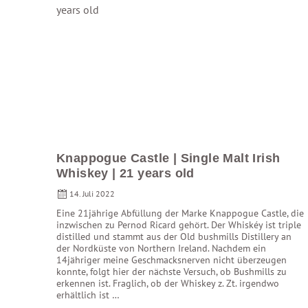
Knappogue Castle | Single Malt Irish
Whiskey | 21 years old
14. Juli 2022
Eine 21jährige Abfüllung der Marke Knappogue Castle, die
inzwischen zu Pernod Ricard gehört. Der Whiskéy ist triple
distilled und stammt aus der Old bushmills Distillery an
der Nordküste von Northern Ireland. Nachdem ein
14jähriger meine Geschmacksnerven nicht überzeugen
konnte, folgt hier der nächste Versuch, ob Bushmills zu
erkennen ist. Fraglich, ob der Whiskey z. Zt. irgendwo
erhältlich ist …