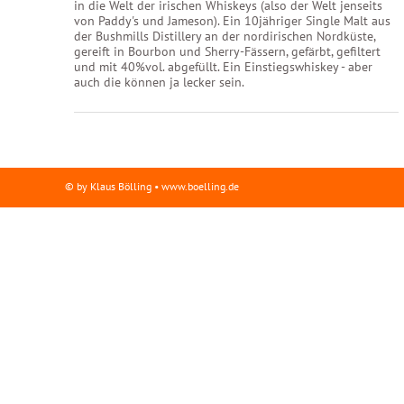
in die Welt der irischen Whiskeys (also der Welt jenseits
von Paddy's und Jameson). Ein 10jähriger Single Malt aus
der Bushmills Distillery an der nordirischen Nordküste,
gereift in Bourbon und Sherry-Fässern, gefärbt, gefiltert
und mit 40%vol. abgefüllt. Ein Einstiegswhiskey - aber
auch die können ja lecker sein.
© by Klaus Bölling • www.boelling.de