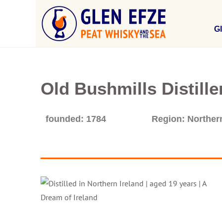
Gl
Old Bushmills Distille
founded: 1784
Region: Northern