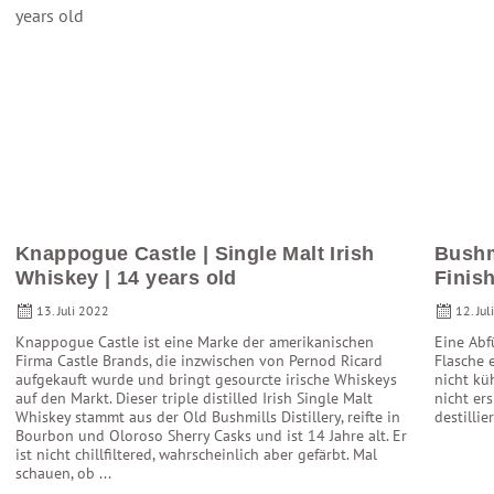
Knappogue Castle | Single Malt Irish
Bushm
Whiskey | 14 years old
Finis
13. Juli 2022
12. Ju
Knappogue Castle ist eine Marke der amerikanischen
Eine Abfü
Firma Castle Brands, die inzwischen von Pernod Ricard
Flasche e
aufgekauft wurde und bringt gesourcte irische Whiskeys
nicht kü
auf den Markt. Dieser triple distilled Irish Single Malt
nicht ers
Whiskey stammt aus der Old Bushmills Distillery, reifte in
destillie
Bourbon und Oloroso Sherry Casks und ist 14 Jahre alt. Er
ist nicht chillfiltered, wahrscheinlich aber gefärbt. Mal
schauen, ob ...