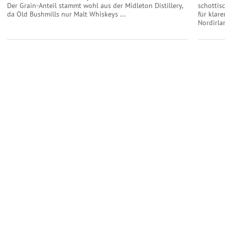
Der Grain-Anteil stammt wohl aus der Midleton Distillery,
schottis
da Old Bushmills nur Malt Whiskeys ...
für klare
Nordirlan