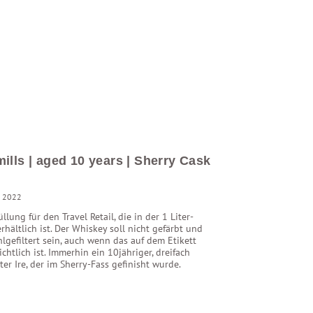
ills | aged 10 years | Sherry Cask
h
li 2022
llung für den Travel Retail, die in der 1 Liter-
rhältlich ist. Der Whiskey soll nicht gefärbt und
hlgefiltert sein, auch wenn das auf dem Etikett
ichtlich ist. Immerhin ein 10jähriger, dreifach
rter Ire, der im Sherry-Fass gefinisht wurde.