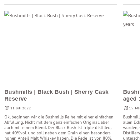
Bushmills | Black Bush | Sherry Cask
Bushmi
Reserve
aged 
11. Juli 2022
15. Mä
Ok, beginnen wir die Bushmills Reihe mit einer einfachen
Bushmill
Abfüllung. Nicht mit dem ganz einfachen Original, aber
allen Ec
auch mit einem Blend. Der Black Bush ist triple distilled,
wurden, 
hat 40%vol. und soll neben dem Grain einen besonders
Distiller
hohen Anteil Malt Whiskey haben. Die Rede ist von 80%.
untersch