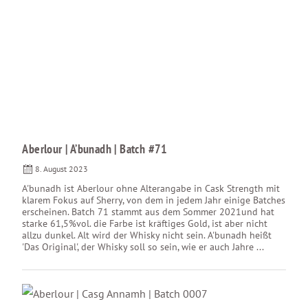
Aberlour | A’bunadh | Batch #71
8. August 2023
A'bunadh ist Aberlour ohne Alterangabe in Cask Strength mit
klarem Fokus auf Sherry, von dem in jedem Jahr einige Batches
erscheinen. Batch 71 stammt aus dem Sommer 2021und hat
starke 61,5%vol. die Farbe ist kräftiges Gold, ist aber nicht
allzu dunkel. Alt wird der Whisky nicht sein. A'bunadh heißt
'Das Original', der Whisky soll so sein, wie er auch Jahre ...