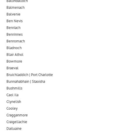
Ballindalloch
Balmenach
Balvenie
Ben Nevis
Benriach
Benrinnes
Benromach
Bladnoch
Blair Athol
Bowmore
Braeval
Bruichladdich | Port Charlotte
Bunnahabhain | Staoisha
Bushmills
Caol Ila
Clynelish
Cooley
Cragganmore
Craigellachie
Dailuaine