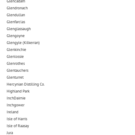
Glencadam
Glendronach
Glendullan
Glenfarclas
Glenglassaugh
Glengoyne
Glengyle (Kilkerran)
Glenkinchie
Glenlossie
Glenrothes
Glentauchers
Glenturret
Hercynian Distilling Co.
Highland Park
InchDairnie
Inchgower
Ireland
Isle of Harris
Isle of Raasay
Jura