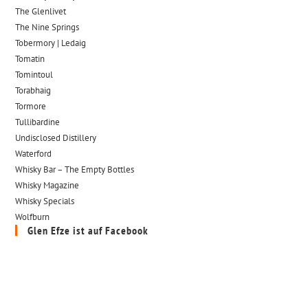
The Glenlivet
The Nine Springs
Tobermory | Ledaig
Tomatin
Tomintoul
Torabhaig
Tormore
Tullibardine
Undisclosed Distillery
Waterford
Whisky Bar – The Empty Bottles
Whisky Magazine
Whisky Specials
Wolfburn
Glen Efze ist auf Facebook