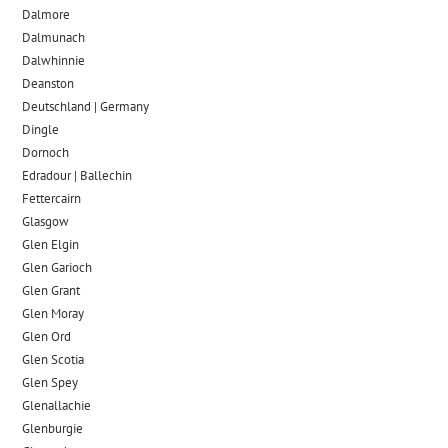
Dalmore​
Dalmunach
Dalwhinnie
Deanston
Deutschland | Germany
Dingle
Dornoch
Edradour | Ballechin
Fettercairn
Glasgow
Glen Elgin
Glen Garioch
Glen Grant
Glen Moray
Glen Ord
Glen Scotia
Glen Spey
Glenallachie
Glenburgie