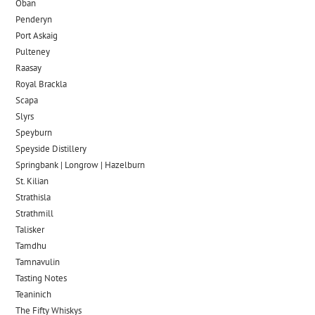
Oban
Penderyn
Port Askaig
Pulteney
Raasay
Royal Brackla
Scapa
Slyrs
Speyburn
Speyside Distillery
Springbank | Longrow | Hazelburn
St. Kilian
Strathisla
Strathmill
Talisker
Tamdhu
Tamnavulin
Tasting Notes
Teaninich
The Fifty Whiskys