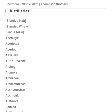
Bowmore | 2006 – 2025 | Thompson Brothers
Distilleries
[Blended Malt]
[Blended Whisky]
[Single Grain]
Aberargie
Aberfeldy
Aberlour
Ailsa Bay
Allt-a-Bhainne
Ardbeg
Ardmore
Ardnahoe
Ardnamurchan
Auchentoshan
Auchroisk
Aultmore
Balblair