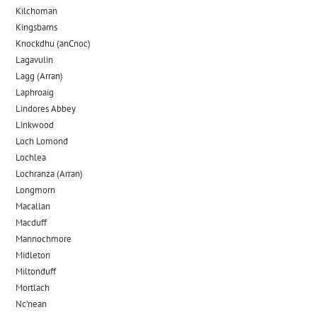
Kilchoman
Kingsbarns
Knockdhu (anCnoc)
Lagavulin
Lagg (Arran)
Laphroaig
Lindores Abbey
Linkwood
Loch Lomond
Lochlea
Lochranza (Arran)
Longmorn
Macallan
Macduff
Mannochmore
Midleton
Miltonduff
Mortlach
Nc’nean