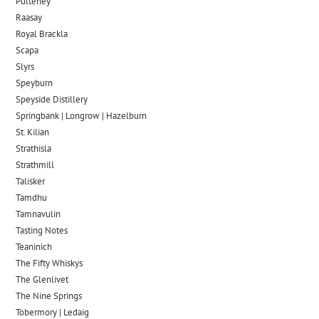
Pulteney
Raasay
Royal Brackla
Scapa
Slyrs
Speyburn
Speyside Distillery
Springbank | Longrow | Hazelburn
St. Kilian
Strathisla
Strathmill
Talisker
Tamdhu
Tamnavulin
Tasting Notes
Teaninich
The Fifty Whiskys
The Glenlivet
The Nine Springs
Tobermory | Ledaig