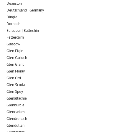
Deanston
Deutschland | Germany
Dingle
Dornoch
Edradour | Ballechin
Fettercairn
Glasgow
Glen Elgin
Glen Garioch
Glen Grant
Glen Moray
Glen Ord
Glen Scotia
Glen Spey
Glenallachie
Glenburgie
Glencadam
Glendronach
Glendullan