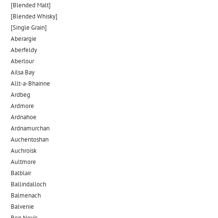
[Blended Malt]
[Blended Whisky]
[Single Grain]
Aberargie
Aberfeldy
Aberlour
Ailsa Bay
Allt-a-Bhainne
Ardbeg
Ardmore
Ardnahoe
Ardnamurchan
Auchentoshan
Auchroisk
Aultmore
Balblair
Ballindalloch
Balmenach
Balvenie
Ben Nevis