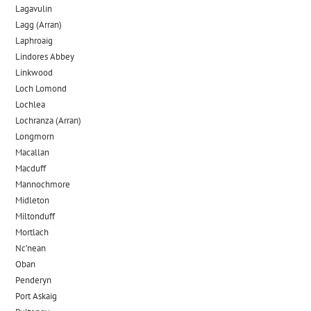
Lagavulin
Lagg (Arran)
Laphroaig
Lindores Abbey
Linkwood
Loch Lomond
Lochlea
Lochranza (Arran)
Longmorn
Macallan
Macduff
Mannochmore
Midleton
Miltonduff
Mortlach
Nc’nean
Oban
Penderyn
Port Askaig