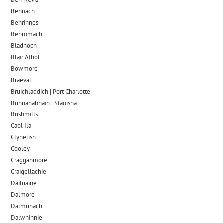
Benriach
Benrinnes
Benromach
Bladnoch
Blair Athol
Bowmore
Braeval
Bruichladdich | Port Charlotte
Bunnahabhain | Staoisha
Bushmills
Caol Ila
Clynelish
Cooley
Cragganmore
Craigellachie
Dailuaine
Dalmore​
Dalmunach
Dalwhinnie