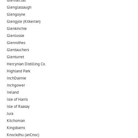
Glenfarclas
Glenglassaugh
Glengoyne
Glengyle (Kilkerran)
Glenkinchie
Glenlossie
Glenrothes
Glentauchers
Glenturret
Hercynian Distilling Co.
Highland Park
InchDairnie
Inchgower
Ireland
Isle of Harris
Isle of Raasay
Jura
Kilchoman
Kingsbarns
Knockdhu (anCnoc)