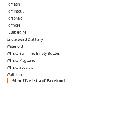
Tomatin
Tomintoul
Torabhaig
Tormore
Tullibardine
Undisclosed Distillery
Waterford
Whisky Bar – The Empty Bottles
Whisky Magazine
Whisky Specials
Wolfburn
Glen Efze ist auf Facebook