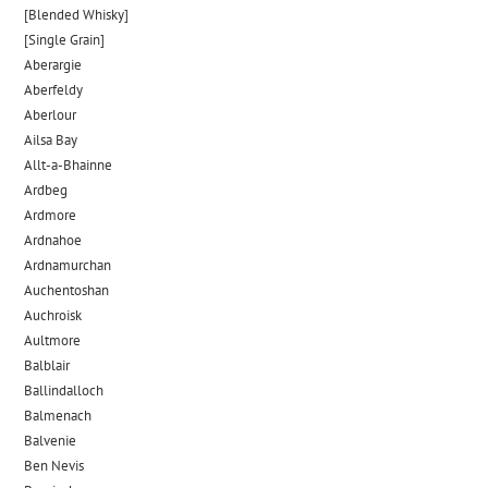
[Blended Whisky]
[Single Grain]
Aberargie
Aberfeldy
Aberlour
Ailsa Bay
Allt-a-Bhainne
Ardbeg
Ardmore
Ardnahoe
Ardnamurchan
Auchentoshan
Auchroisk
Aultmore
Balblair
Ballindalloch
Balmenach
Balvenie
Ben Nevis