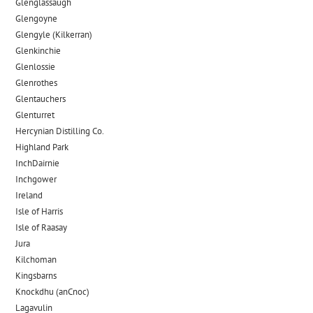
Glenglassaugh
Glengoyne
Glengyle (Kilkerran)
Glenkinchie
Glenlossie
Glenrothes
Glentauchers
Glenturret
Hercynian Distilling Co.
Highland Park
InchDairnie
Inchgower
Ireland
Isle of Harris
Isle of Raasay
Jura
Kilchoman
Kingsbarns
Knockdhu (anCnoc)
Lagavulin