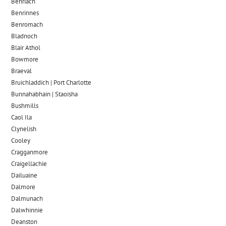
Benriach
Benrinnes
Benromach
Bladnoch
Blair Athol
Bowmore
Braeval
Bruichladdich | Port Charlotte
Bunnahabhain | Staoisha
Bushmills
Caol Ila
Clynelish
Cooley
Cragganmore
Craigellachie
Dailuaine
Dalmore​
Dalmunach
Dalwhinnie
Deanston