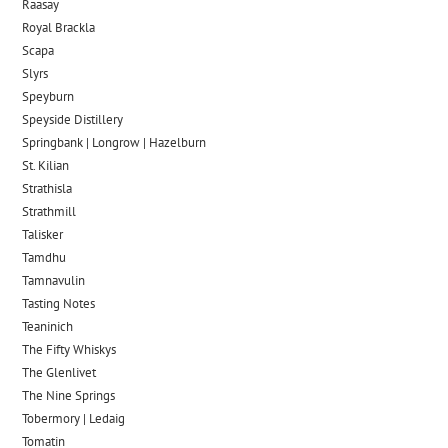
Raasay
Royal Brackla
Scapa
Slyrs
Speyburn
Speyside Distillery
Springbank | Longrow | Hazelburn
St. Kilian
Strathisla
Strathmill
Talisker
Tamdhu
Tamnavulin
Tasting Notes
Teaninich
The Fifty Whiskys
The Glenlivet
The Nine Springs
Tobermory | Ledaig
Tomatin