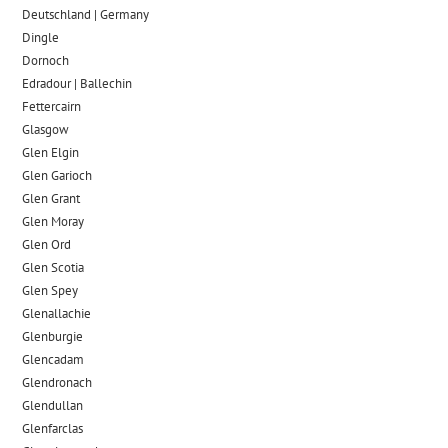
Deutschland | Germany
Dingle
Dornoch
Edradour | Ballechin
Fettercairn
Glasgow
Glen Elgin
Glen Garioch
Glen Grant
Glen Moray
Glen Ord
Glen Scotia
Glen Spey
Glenallachie
Glenburgie
Glencadam
Glendronach
Glendullan
Glenfarclas