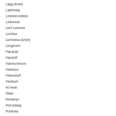
Lagg (Arran)
Laphroaig
Lindores Abbey
Linkwood
Loch Lomond
Lochlea
Lochranza (Arran)
Longmorn
Macallan
Macduff
Mannochmore
Midleton
Miltonduff
Mortlach
Nc’nean
Oban
Penderyn
Port Askaig
Pulteney