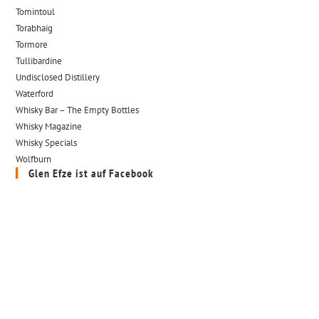
Tomintoul
Torabhaig
Tormore
Tullibardine
Undisclosed Distillery
Waterford
Whisky Bar – The Empty Bottles
Whisky Magazine
Whisky Specials
Wolfburn
Glen Efze ist auf Facebook