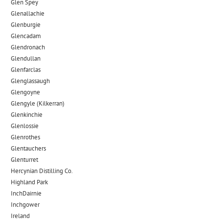
Glen Spey
Glenallachie
Glenburgie
Glencadam
Glendronach
Glendullan
Glenfarclas
Glenglassaugh
Glengoyne
Glengyle (Kilkerran)
Glenkinchie
Glenlossie
Glenrothes
Glentauchers
Glenturret
Hercynian Distilling Co.
Highland Park
InchDairnie
Inchgower
Ireland