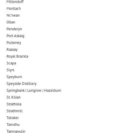
Miltonduff
Mortlach
Nc’nean
Oban
Penderyn
Port Askaig
Pulteney
Raasay
Royal Brackla
Scapa
Slyrs
Speyburn
Speyside Distillery
Springbank | Longrow | Hazelburn
St. Kilian
Strathisla
Strathmill
Talisker
Tamdhu
Tamnavulin