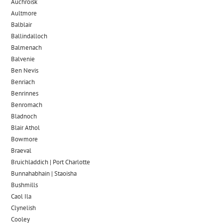
Auchroisk
Aultmore
Balblair
Ballindalloch
Balmenach
Balvenie
Ben Nevis
Benriach
Benrinnes
Benromach
Bladnoch
Blair Athol
Bowmore
Braeval
Bruichladdich | Port Charlotte
Bunnahabhain | Staoisha
Bushmills
Caol Ila
Clynelish
Cooley