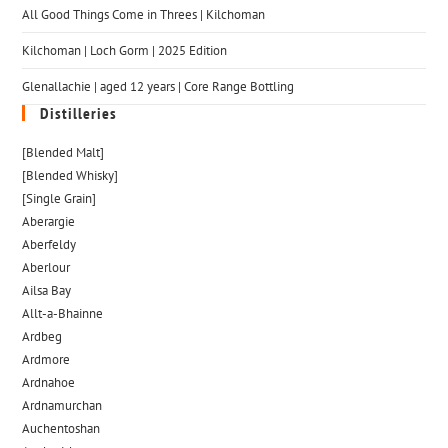
All Good Things Come in Threes | Kilchoman
Kilchoman | Loch Gorm​ | 2025 Edition
Glenallachie | aged 12 years | Core Range Bottling
Distilleries
[Blended Malt]
[Blended Whisky]
[Single Grain]
Aberargie
Aberfeldy
Aberlour
Ailsa Bay
Allt-a-Bhainne
Ardbeg
Ardmore
Ardnahoe
Ardnamurchan
Auchentoshan