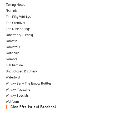
Tasting Notes
Teaninich
The Fifty Whiskys
The Glenlivet
The Nine Springs
Tobermory | Ledaig
Tomatin
Tomintoul
Torabhaig
Tormore
Tullibardine
Undisclosed Distillery
Waterford
Whisky Bar – The Empty Bottles
Whisky Magazine
Whisky Specials
Wolfburn
Glen Efze ist auf Facebook