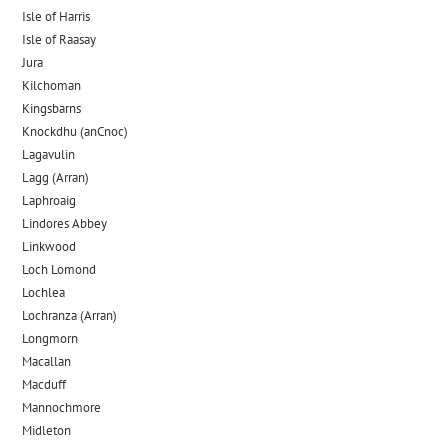
Isle of Harris
Isle of Raasay
Jura
Kilchoman
Kingsbarns
Knockdhu (anCnoc)
Lagavulin
Lagg (Arran)
Laphroaig
Lindores Abbey
Linkwood
Loch Lomond
Lochlea
Lochranza (Arran)
Longmorn
Macallan
Macduff
Mannochmore
Midleton