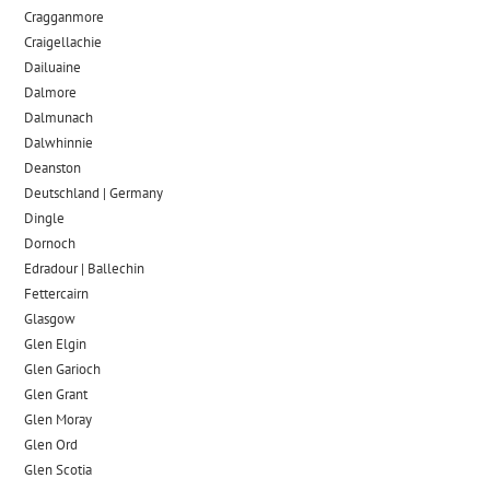
Cragganmore
Craigellachie
Dailuaine
Dalmore​
Dalmunach
Dalwhinnie
Deanston
Deutschland | Germany
Dingle
Dornoch
Edradour | Ballechin
Fettercairn
Glasgow
Glen Elgin
Glen Garioch
Glen Grant
Glen Moray
Glen Ord
Glen Scotia