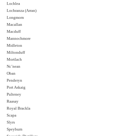
Lochlea
Lochranza (Arran)
Longmorn
Macallan
Macduff
Mannochmore
Midleton
Miltonduff
Mortlach
Nc’nean
Oban
Penderyn
Port Askaig
Pulteney
Raasay
Royal Brackla
Scapa
Slyrs
Speyburn