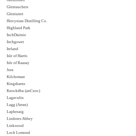
Glentauchers
Glenturret
Hercynian Distilling Co.
Highland Park
InchDairnie
Inchgower
Ireland
Isle of Harris
Isle of Raasay
Jura
Kilchoman
Kingsbarns
Knockdhu (anCnoc)
Lagavulin
Lagg (Arran)
Laphroaig
Lindores Abbey
Linkwood
Loch Lomond