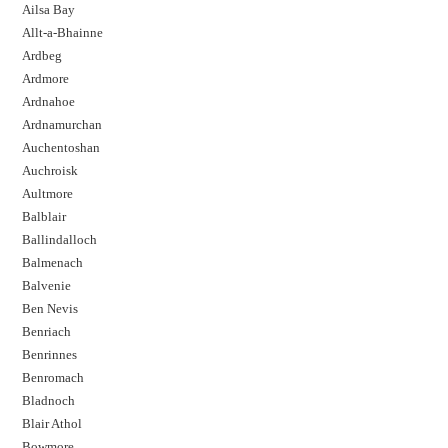
Ailsa Bay
Allt-a-Bhainne
Ardbeg
Ardmore
Ardnahoe
Ardnamurchan
Auchentoshan
Auchroisk
Aultmore
Balblair
Ballindalloch
Balmenach
Balvenie
Ben Nevis
Benriach
Benrinnes
Benromach
Bladnoch
Blair Athol
Bowmore