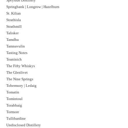
Speyside Distillery
Springbank | Longrow | Hazelburn
St. Kilian
Strathisla
Strathmill
Talisker
Tamdhu
Tamnavulin
Tasting Notes
Teaninich
The Fifty Whiskys
The Glenlivet
The Nine Springs
Tobermory | Ledaig
Tomatin
Tomintoul
Torabhaig
Tormore
Tullibardine
Undisclosed Distillery