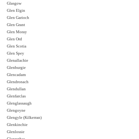
Glasgow
Glen Elgin
Glen Garioch
Glen Grant
Glen Moray
Glen Ord
Glen Scotia
Glen Spey
Glenallachie
Glenburgie
Glencadam
Glendronach
Glendullan
Glenfarclas
Glenglassaugh
Glengoyne
Glengyle (Kilkerran)
Glenkinchie
Glenlossie
Glenrothes