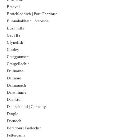
Braeval
Bruichladdich | Port Charlotte
Bunnahabhain | Staoisha
Bushmills
Caol Ila
Clynelish
Cooley
Cragganmore
Craigellachie
Dailuaine
Dalmore​
Dalmunach
Dalwhinnie
Deanston
Deutschland | Germany
Dingle
Dornoch
Edradour | Ballechin
Fettercairn