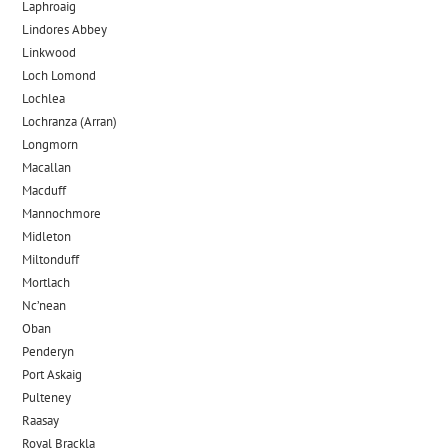
Laphroaig
Lindores Abbey
Linkwood
Loch Lomond
Lochlea
Lochranza (Arran)
Longmorn
Macallan
Macduff
Mannochmore
Midleton
Miltonduff
Mortlach
Nc’nean
Oban
Penderyn
Port Askaig
Pulteney
Raasay
Royal Brackla