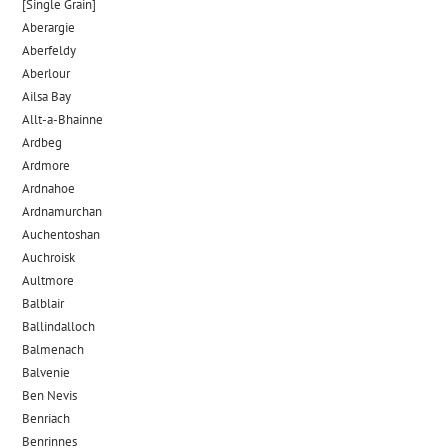
[Single Grain]
Aberargie
Aberfeldy
Aberlour
Ailsa Bay
Allt-a-Bhainne
Ardbeg
Ardmore
Ardnahoe
Ardnamurchan
Auchentoshan
Auchroisk
Aultmore
Balblair
Ballindalloch
Balmenach
Balvenie
Ben Nevis
Benriach
Benrinnes