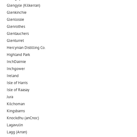
Glengyle (Kilkerran)
Glenkinchie
Glenlossie
Glenrothes
Glentauchers
Glenturret
Hercynian Distilling Co.
Highland Park
InchDairnie
Inchgower
Ireland
Isle of Harris
Isle of Raasay
Jura
Kilchoman
Kingsbarns
Knockdhu (anCnoc)
Lagavulin
Lagg (Arran)