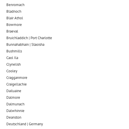
Benromach
Bladnoch
Blair Athol
Bowmore
Braeval
Bruichladdich | Port Charlotte
Bunnahabhain | Staoisha
Bushmills
Caol Ila
Clynelish
Cooley
Cragganmore
Craigellachie
Dailuaine
Dalmore​
Dalmunach
Dalwhinnie
Deanston
Deutschland | Germany