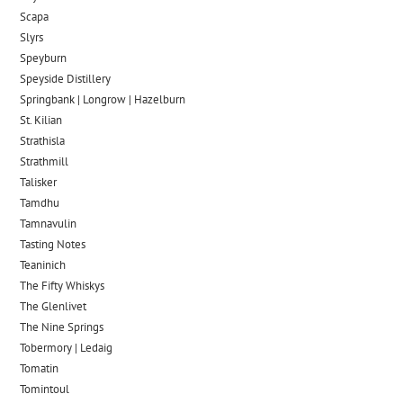
Scapa
Slyrs
Speyburn
Speyside Distillery
Springbank | Longrow | Hazelburn
St. Kilian
Strathisla
Strathmill
Talisker
Tamdhu
Tamnavulin
Tasting Notes
Teaninich
The Fifty Whiskys
The Glenlivet
The Nine Springs
Tobermory | Ledaig
Tomatin
Tomintoul