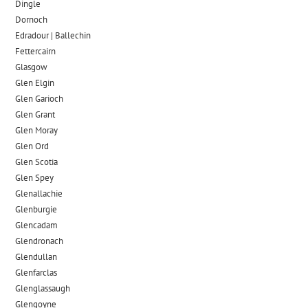
Dingle
Dornoch
Edradour | Ballechin
Fettercairn
Glasgow
Glen Elgin
Glen Garioch
Glen Grant
Glen Moray
Glen Ord
Glen Scotia
Glen Spey
Glenallachie
Glenburgie
Glencadam
Glendronach
Glendullan
Glenfarclas
Glenglassaugh
Glengoyne