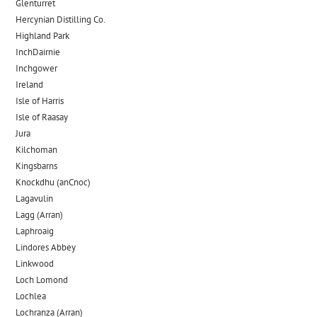
Glenturret
Hercynian Distilling Co.
Highland Park
InchDairnie
Inchgower
Ireland
Isle of Harris
Isle of Raasay
Jura
Kilchoman
Kingsbarns
Knockdhu (anCnoc)
Lagavulin
Lagg (Arran)
Laphroaig
Lindores Abbey
Linkwood
Loch Lomond
Lochlea
Lochranza (Arran)