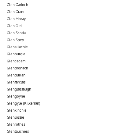
Glen Garioch
Glen Grant
Glen Moray
Glen Ord
Glen Scotia
Glen Spey
Glenallachie
Glenburgie
Glencadam
Glendronach
Glendullan
Glenfarclas
Glenglassaugh
Glengoyne
Glengyle (Kilkerran)
Glenkinchie
Glenlossie
Glenrothes
Glentauchers