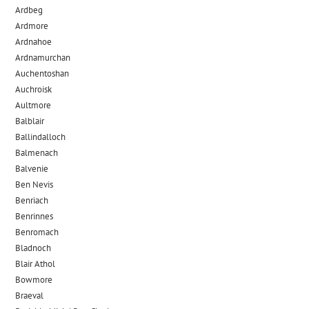
Ardbeg
Ardmore
Ardnahoe
Ardnamurchan
Auchentoshan
Auchroisk
Aultmore
Balblair
Ballindalloch
Balmenach
Balvenie
Ben Nevis
Benriach
Benrinnes
Benromach
Bladnoch
Blair Athol
Bowmore
Braeval