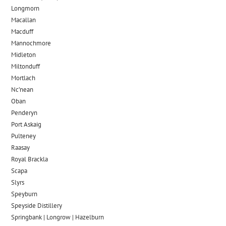
Longmorn
Macallan
Macduff
Mannochmore
Midleton
Miltonduff
Mortlach
Nc’nean
Oban
Penderyn
Port Askaig
Pulteney
Raasay
Royal Brackla
Scapa
Slyrs
Speyburn
Speyside Distillery
Springbank | Longrow | Hazelburn