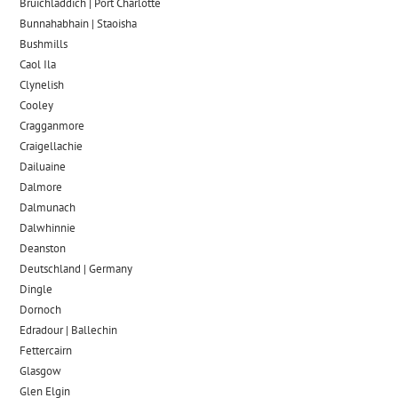
Bruichladdich | Port Charlotte
Bunnahabhain | Staoisha
Bushmills
Caol Ila
Clynelish
Cooley
Cragganmore
Craigellachie
Dailuaine
Dalmore​
Dalmunach
Dalwhinnie
Deanston
Deutschland | Germany
Dingle
Dornoch
Edradour | Ballechin
Fettercairn
Glasgow
Glen Elgin