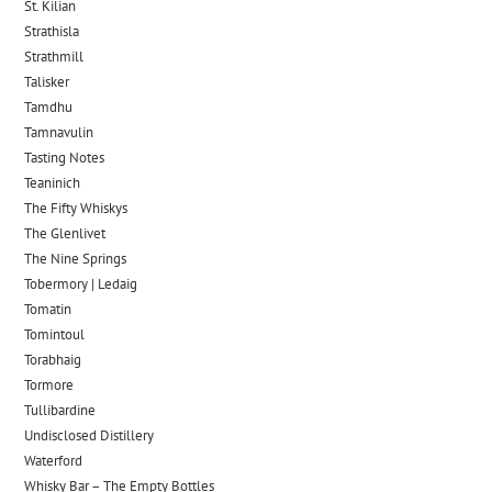
St. Kilian
Strathisla
Strathmill
Talisker
Tamdhu
Tamnavulin
Tasting Notes
Teaninich
The Fifty Whiskys
The Glenlivet
The Nine Springs
Tobermory | Ledaig
Tomatin
Tomintoul
Torabhaig
Tormore
Tullibardine
Undisclosed Distillery
Waterford
Whisky Bar – The Empty Bottles