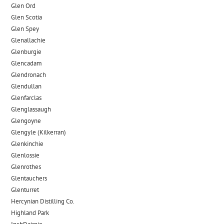
Glen Ord
Glen Scotia
Glen Spey
Glenallachie
Glenburgie
Glencadam
Glendronach
Glendullan
Glenfarclas
Glenglassaugh
Glengoyne
Glengyle (Kilkerran)
Glenkinchie
Glenlossie
Glenrothes
Glentauchers
Glenturret
Hercynian Distilling Co.
Highland Park