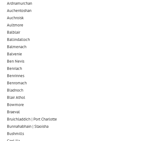
Ardnamurchan
Auchentoshan
Auchroisk
Aultmore
Balblair
Ballindalloch
Balmenach
Balvenie
Ben Nevis
Benriach
Benrinnes
Benromach
Bladnoch
Blair Athol
Bowmore
Braeval
Bruichladdich | Port Charlotte
Bunnahabhain | Staoisha
Bushmills
Caol Ila