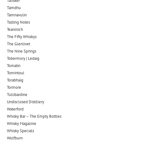
Talisker
Tamdhu
Tamnavulin
Tasting Notes
Teaninich
The Fifty Whiskys
The Glenlivet
The Nine Springs
Tobermory | Ledaig
Tomatin
Tomintoul
Torabhaig
Tormore
Tullibardine
Undisclosed Distillery
Waterford
Whisky Bar – The Empty Bottles
Whisky Magazine
Whisky Specials
Wolfburn