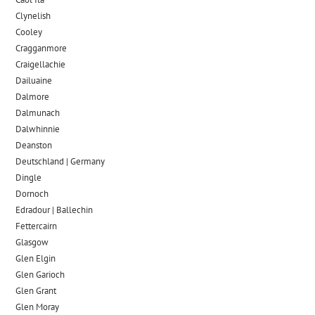
Clynelish
Cooley
Cragganmore
Craigellachie
Dailuaine
Dalmore​
Dalmunach
Dalwhinnie
Deanston
Deutschland | Germany
Dingle
Dornoch
Edradour | Ballechin
Fettercairn
Glasgow
Glen Elgin
Glen Garioch
Glen Grant
Glen Moray