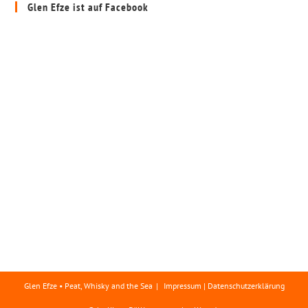
Glen Efze ist auf Facebook
Glen Efze • Peat, Whisky and the Sea
Impressum | Datenschutzerklärung