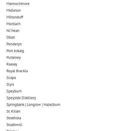
Mannochmore
Midleton
Miltonduff
Mortlach
Nc’nean
Oban
Penderyn
Port Askaig
Pulteney
Raasay
Royal Brackla
Scapa
Slyrs
Speyburn
Speyside Distillery
Springbank | Longrow | Hazelburn
St. Kilian
Strathisla
Strathmill