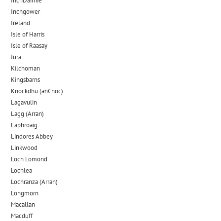
InchDairnie
Inchgower
Ireland
Isle of Harris
Isle of Raasay
Jura
Kilchoman
Kingsbarns
Knockdhu (anCnoc)
Lagavulin
Lagg (Arran)
Laphroaig
Lindores Abbey
Linkwood
Loch Lomond
Lochlea
Lochranza (Arran)
Longmorn
Macallan
Macduff