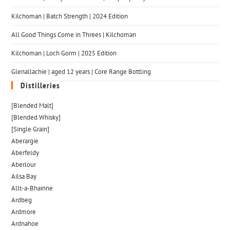
Kilchoman | Batch Strength | 2024 Edition
All Good Things Come in Threes | Kilchoman
Kilchoman | Loch Gorm​ | 2025 Edition
Glenallachie | aged 12 years | Core Range Bottling
Distilleries
[Blended Malt]
[Blended Whisky]
[Single Grain]
Aberargie
Aberfeldy
Aberlour
Ailsa Bay
Allt-a-Bhainne
Ardbeg
Ardmore
Ardnahoe