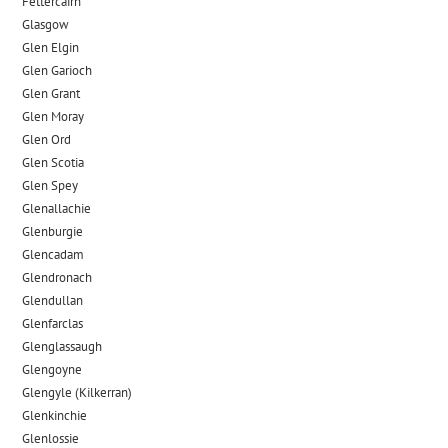
Fettercairn
Glasgow
Glen Elgin
Glen Garioch
Glen Grant
Glen Moray
Glen Ord
Glen Scotia
Glen Spey
Glenallachie
Glenburgie
Glencadam
Glendronach
Glendullan
Glenfarclas
Glenglassaugh
Glengoyne
Glengyle (Kilkerran)
Glenkinchie
Glenlossie