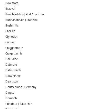
Bowmore
Braeval
Bruichladdich | Port Charlotte
Bunnahabhain | Staoisha
Bushmills
Caol Ila
Clynelish
Cooley
Cragganmore
Craigellachie
Dailuaine
Dalmore​
Dalmunach
Dalwhinnie
Deanston
Deutschland | Germany
Dingle
Dornoch
Edradour | Ballechin