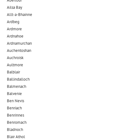
Aberlour
Ailsa Bay
Allt-a-Bhainne
Ardbeg
Ardmore
Ardnahoe
Ardnamurchan
Auchentoshan
Auchroisk
Aultmore
Balblair
Ballindalloch
Balmenach
Balvenie
Ben Nevis
Benriach
Benrinnes
Benromach
Bladnoch
Blair Athol