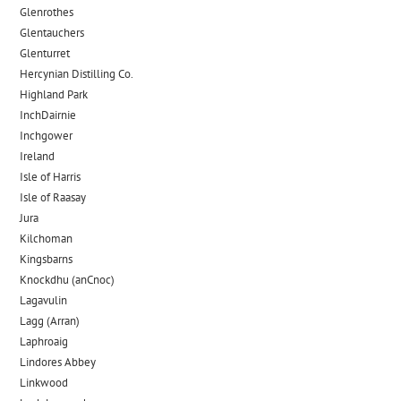
Glenrothes
Glentauchers
Glenturret
Hercynian Distilling Co.
Highland Park
InchDairnie
Inchgower
Ireland
Isle of Harris
Isle of Raasay
Jura
Kilchoman
Kingsbarns
Knockdhu (anCnoc)
Lagavulin
Lagg (Arran)
Laphroaig
Lindores Abbey
Linkwood