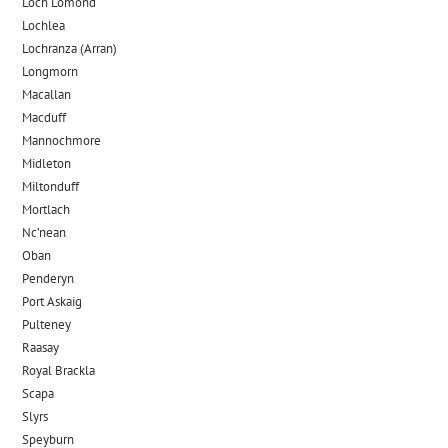
Loch Lomond
Lochlea
Lochranza (Arran)
Longmorn
Macallan
Macduff
Mannochmore
Midleton
Miltonduff
Mortlach
Nc’nean
Oban
Penderyn
Port Askaig
Pulteney
Raasay
Royal Brackla
Scapa
Slyrs
Speyburn