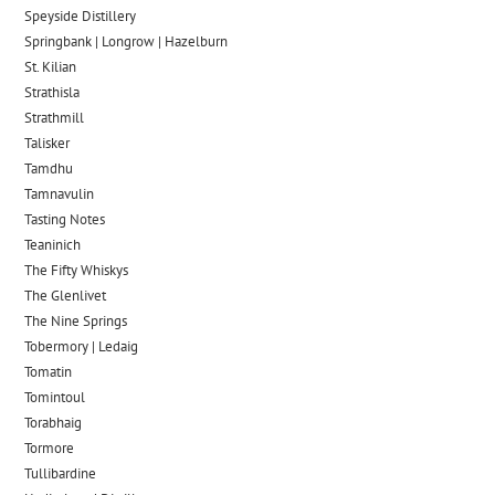
Speyside Distillery
Springbank | Longrow | Hazelburn
St. Kilian
Strathisla
Strathmill
Talisker
Tamdhu
Tamnavulin
Tasting Notes
Teaninich
The Fifty Whiskys
The Glenlivet
The Nine Springs
Tobermory | Ledaig
Tomatin
Tomintoul
Torabhaig
Tormore
Tullibardine