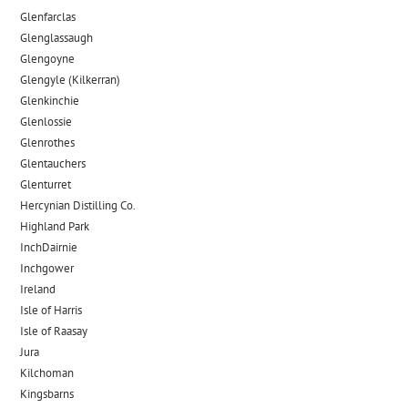
Glenfarclas
Glenglassaugh
Glengoyne
Glengyle (Kilkerran)
Glenkinchie
Glenlossie
Glenrothes
Glentauchers
Glenturret
Hercynian Distilling Co.
Highland Park
InchDairnie
Inchgower
Ireland
Isle of Harris
Isle of Raasay
Jura
Kilchoman
Kingsbarns