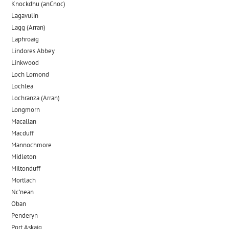
Knockdhu (anCnoc)
Lagavulin
Lagg (Arran)
Laphroaig
Lindores Abbey
Linkwood
Loch Lomond
Lochlea
Lochranza (Arran)
Longmorn
Macallan
Macduff
Mannochmore
Midleton
Miltonduff
Mortlach
Nc’nean
Oban
Penderyn
Port Askaig