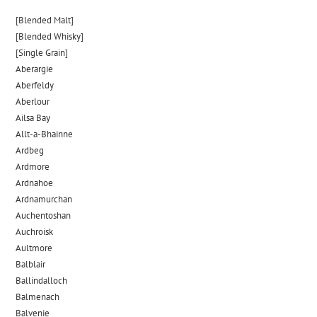
[Blended Malt]
[Blended Whisky]
[Single Grain]
Aberargie
Aberfeldy
Aberlour
Ailsa Bay
Allt-a-Bhainne
Ardbeg
Ardmore
Ardnahoe
Ardnamurchan
Auchentoshan
Auchroisk
Aultmore
Balblair
Ballindalloch
Balmenach
Balvenie