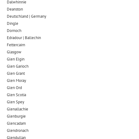
Dalwhinnie
Deanston
Deutschland | Germany
Dingle
Dornoch
Edradour | Ballechin
Fettercairn
Glasgow
Glen Elgin
Glen Garioch
Glen Grant
Glen Moray
Glen Ord
Glen Scotia
Glen Spey
Glenallachie
Glenburgie
Glencadam
Glendronach
Glendullan