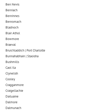
Ben Nevis
Benriach
Benrinnes
Benromach
Bladnoch
Blair Athol
Bowmore
Braeval
Bruichladdich | Port Charlotte
Bunnahabhain | Staoisha
Bushmills
Caol Ila
Clynelish
Cooley
Cragganmore
Craigellachie
Dailuaine
Dalmore​
Dalmunach