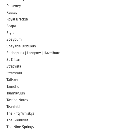
Pulteney
Raasay
Royal Brackla
Scapa
Slyrs
Speyburn
Speyside Distillery
Springbank | Longrow | Hazelburn
St. Kilian
Strathisla
Strathmill
Talisker
Tamdhu
Tamnavulin
Tasting Notes
Teaninich
The Fifty Whiskys
The Glenlivet
The Nine Springs