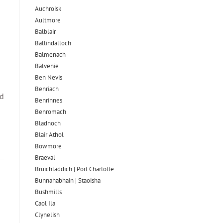
Auchroisk
Aultmore
Balblair
Ballindalloch
Balmenach
Balvenie
Ben Nevis
Benriach
nd
Benrinnes
Benromach
Bladnoch
Blair Athol
Bowmore
Braeval
Bruichladdich | Port Charlotte
Bunnahabhain | Staoisha
Bushmills
Caol Ila
Clynelish