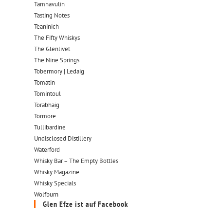
Tamnavulin
Tasting Notes
Teaninich
The Fifty Whiskys
The Glenlivet
The Nine Springs
Tobermory | Ledaig
Tomatin
Tomintoul
Torabhaig
Tormore
Tullibardine
Undisclosed Distillery
Waterford
Whisky Bar – The Empty Bottles
Whisky Magazine
Whisky Specials
Wolfburn
Glen Efze ist auf Facebook