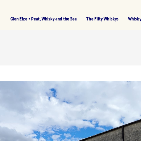
Glen Efze • Peat, Whisky and the Sea
The Fifty Whiskys
Whisky