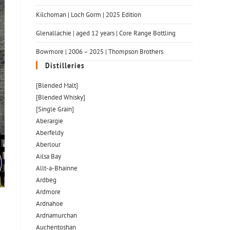
Kilchoman | Loch Gorm​ | 2025 Edition
Glenallachie | aged 12 years | Core Range Bottling
Bowmore | 2006 – 2025 | Thompson Brothers
Distilleries
[Blended Malt]
[Blended Whisky]
[Single Grain]
Aberargie
Aberfeldy
Aberlour
Ailsa Bay
Allt-a-Bhainne
Ardbeg
Ardmore
Ardnahoe
Ardnamurchan
Auchentoshan