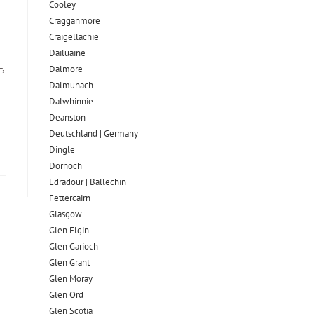
Cooley
Cragganmore
Craigellachie
Dailuaine
,
Dalmore​
Dalmunach
Dalwhinnie
Deanston
Deutschland | Germany
Dingle
Dornoch
Edradour | Ballechin
Fettercairn
Glasgow
Glen Elgin
Glen Garioch
Glen Grant
Glen Moray
Glen Ord
Glen Scotia