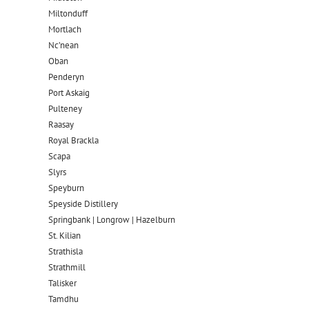
Miltonduff
Mortlach
Nc’nean
Oban
Penderyn
Port Askaig
Pulteney
Raasay
Royal Brackla
Scapa
Slyrs
Speyburn
Speyside Distillery
Springbank | Longrow | Hazelburn
St. Kilian
Strathisla
Strathmill
Talisker
Tamdhu