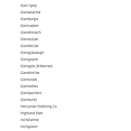
Glen Spey
Glenallachie
Glenburgie
Glencadam
Glendronach
Glendullan
Glenfarclas
Glenglassaugh
Glengoyne
Glengyle (Kilkerran)
Glenkinchie
Glenlossie
Glenrothes
Glentauchers
Glenturret
Hercynian Distilling Co.
Highland Park
InchDairnie
Inchgower