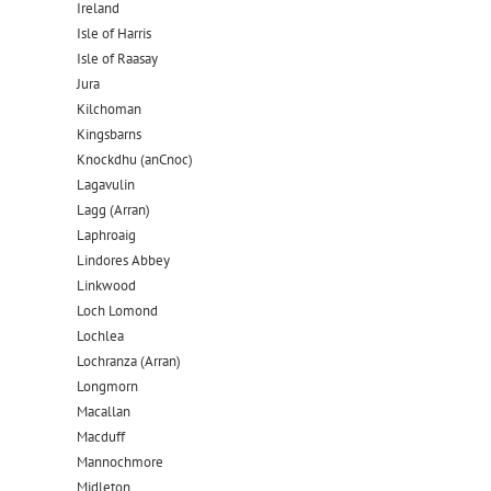
Ireland
Isle of Harris
Isle of Raasay
Jura
Kilchoman
Kingsbarns
Knockdhu (anCnoc)
Lagavulin
Lagg (Arran)
Laphroaig
Lindores Abbey
Linkwood
Loch Lomond
Lochlea
Lochranza (Arran)
Longmorn
Macallan
Macduff
Mannochmore
Midleton