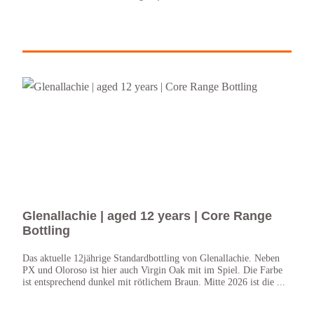
Glenallachie | aged 12 years | Core Range
Gle
Bottling
Mac
Das aktuelle 12jährige Standardbottling von Glenallachie. Neben
Die D
PX und Oloroso ist hier auch Virgin Oak mit im Spiel. Die Farbe
Whisk
ist entsprechend dunkel mit rötlichem Braun. Mitte 2026 ist die ...
Disti
...