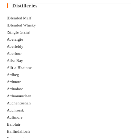
Distilleries
[Blended Malt]
[Blended Whisky]
[Single Grain]
Aberargie
Aberfeldy
Aberlour
Ailsa Bay
Allt-a-Bhainne
Ardbeg
Ardmore
Ardnahoe
Ardnamurchan
Auchentoshan
Auchroisk
Aultmore
Balblair
Ballindalloch