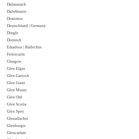
Dalmunach
Dalwhinnie
Deanston
Deutschland | Germany
Dingle
Dornoch
Edradour | Ballechin
Fettercairn
Glasgow
Glen Elgin
Glen Garioch
Glen Grant
Glen Moray
Glen Ord
Glen Scotia
Glen Spey
Glenallachie
Glenburgie
Glencadam