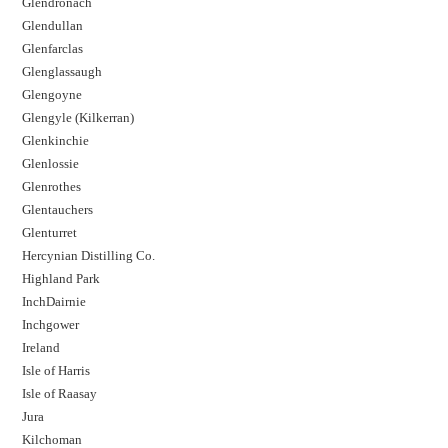
Glendronach
Glendullan
Glenfarclas
Glenglassaugh
Glengoyne
Glengyle (Kilkerran)
Glenkinchie
Glenlossie
Glenrothes
Glentauchers
Glenturret
Hercynian Distilling Co.
Highland Park
InchDairnie
Inchgower
Ireland
Isle of Harris
Isle of Raasay
Jura
Kilchoman