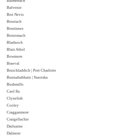
Balmenach
Balvenie
Ben Nevis
Benriach
Benrinnes
Benromach
Bladnoch
Blair Athol
Bowmore
Braeval
Bruichladdich | Port Charlotte
Bunnahabhain | Staoisha
Bushmills
Caol Ila
Clynelish
Cooley
Cragganmore
Craigellachie
Dailuaine
Dalmore​