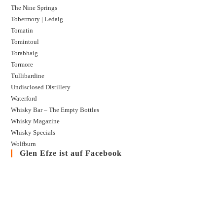
The Nine Springs
Tobermory | Ledaig
Tomatin
Tomintoul
Torabhaig
Tormore
Tullibardine
Undisclosed Distillery
Waterford
Whisky Bar – The Empty Bottles
Whisky Magazine
Whisky Specials
Wolfburn
Glen Efze ist auf Facebook