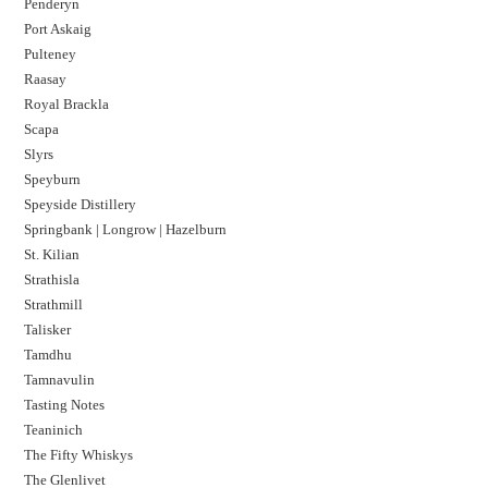
Penderyn
Port Askaig
Pulteney
Raasay
Royal Brackla
Scapa
Slyrs
Speyburn
Speyside Distillery
Springbank | Longrow | Hazelburn
St. Kilian
Strathisla
Strathmill
Talisker
Tamdhu
Tamnavulin
Tasting Notes
Teaninich
The Fifty Whiskys
The Glenlivet