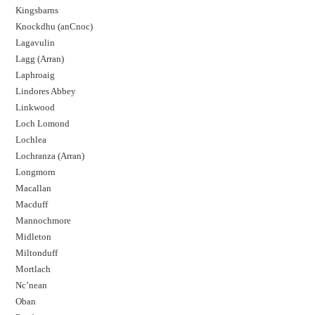
Kingsbarns
Knockdhu (anCnoc)
Lagavulin
Lagg (Arran)
Laphroaig
Lindores Abbey
Linkwood
Loch Lomond
Lochlea
Lochranza (Arran)
Longmorn
Macallan
Macduff
Mannochmore
Midleton
Miltonduff
Mortlach
Nc’nean
Oban