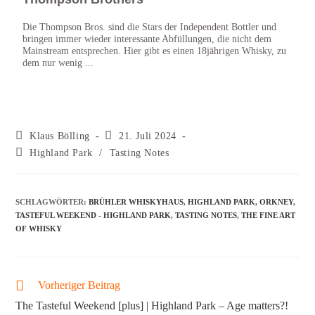
Die Thompson Bros. sind die Stars der Independent Bottler und
Highl
bringen immer wieder interessante Abfüllungen, die nicht dem
Dinge
Mainstream entsprechen. Hier gibt es einen 18jährigen Whisky, zu
Die A
dem nur wenig ...
Klaus Bölling
21. Juli 2024
Highland Park
/
Tasting Notes
SCHLAGWÖRTER
:
BRÜHLER WHISKYHAUS
,
HIGHLAND PARK
,
ORKNEY
,
TASTEFUL WEEKEND - HIGHLAND PARK
,
TASTING NOTES
,
THE FINE ART
OF WHISKY
Vorheriger Beitrag
The Tasteful Weekend [plus] | Highland Park – Age matters?!