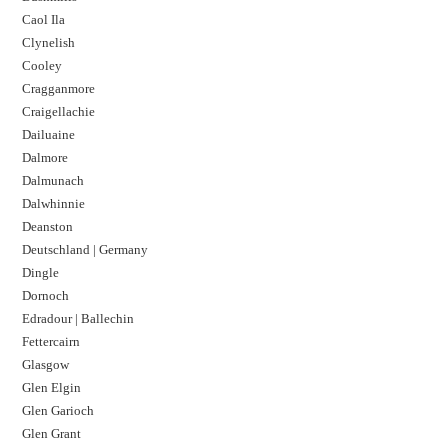
Caol Ila
Clynelish
Cooley
Cragganmore
Craigellachie
Dailuaine
Dalmore​
Dalmunach
Dalwhinnie
Deanston
Deutschland | Germany
Dingle
Dornoch
Edradour | Ballechin
Fettercairn
Glasgow
Glen Elgin
Glen Garioch
Glen Grant