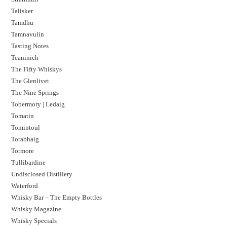
Talisker
Tamdhu
Tamnavulin
Tasting Notes
Teaninich
The Fifty Whiskys
The Glenlivet
The Nine Springs
Tobermory | Ledaig
Tomatin
Tomintoul
Torabhaig
Tormore
Tullibardine
Undisclosed Distillery
Waterford
Whisky Bar – The Empty Bottles
Whisky Magazine
Whisky Specials