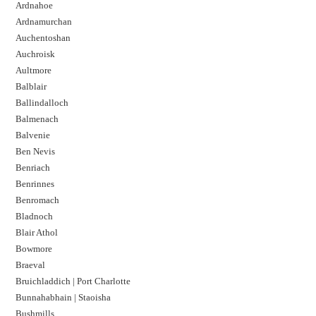
Ardnahoe
Ardnamurchan
Auchentoshan
Auchroisk
Aultmore
Balblair
Ballindalloch
Balmenach
Balvenie
Ben Nevis
Benriach
Benrinnes
Benromach
Bladnoch
Blair Athol
Bowmore
Braeval
Bruichladdich | Port Charlotte
Bunnahabhain | Staoisha
Bushmills