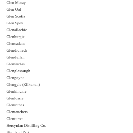
Glen Moray
Glen Ord
Glen Scotia
Glen Spey
Glenallachie
Glenburgie
Glencadam
Glendronach
Glendullan
Glenfarclas
Glenglassaugh
Glengoyne
Glengyle (Kilkerran)
Glenkinchie
Glenlossie
Glenrothes
Glentauchers
Glenturret
Hercynian Distilling Co.
Highland Park