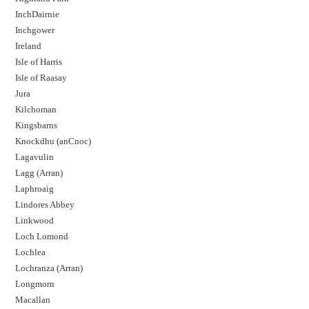
InchDairnie
Inchgower
Ireland
Isle of Harris
Isle of Raasay
Jura
Kilchoman
Kingsbarns
Knockdhu (anCnoc)
Lagavulin
Lagg (Arran)
Laphroaig
Lindores Abbey
Linkwood
Loch Lomond
Lochlea
Lochranza (Arran)
Longmorn
Macallan