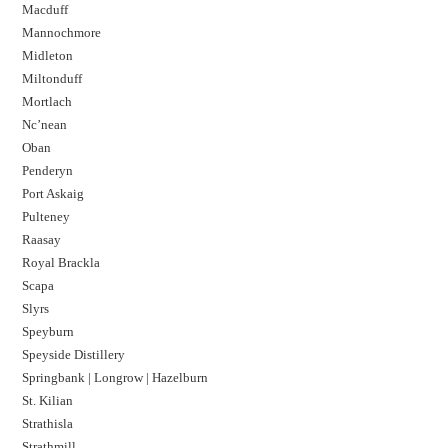
Macduff
Mannochmore
Midleton
Miltonduff
Mortlach
Nc’nean
Oban
Penderyn
Port Askaig
Pulteney
Raasay
Royal Brackla
Scapa
Slyrs
Speyburn
Speyside Distillery
Springbank | Longrow | Hazelburn
St. Kilian
Strathisla
Strathmill