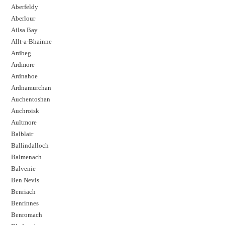
Aberfeldy
Aberlour
Ailsa Bay
Allt-a-Bhainne
Ardbeg
Ardmore
Ardnahoe
Ardnamurchan
Auchentoshan
Auchroisk
Aultmore
Balblair
Ballindalloch
Balmenach
Balvenie
Ben Nevis
Benriach
Benrinnes
Benromach