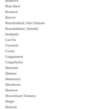
Bladnoch
Blair Athol
Bowmore
Braeval
Bruichladdich | Port Charlotte
Bunnahabhain | Staoisha
Bushmills
Caol Ila
Clynelish
Cooley
Cragganmore
Craigellachie
Dailuaine
Dalmore​
Dalmunach
Dalwhinnie
Deanston
Deutschland | Germany
Dingle
Dornoch