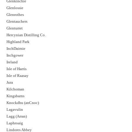
Glenkinchie
Glenlossie
Glenrothes
Glentauchers
Glenturret
Hercynian Distilling Co.
Highland Park
InchDairnie
Inchgower
Ireland
Isle of Harris
Isle of Raasay
Jura
Kilchoman
Kingsbarns
Knockdhu (anCnoc)
Lagavulin
Lagg (Arran)
Laphroaig
Lindores Abbey