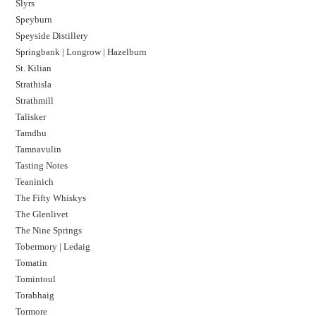
Slyrs
Speyburn
Speyside Distillery
Springbank | Longrow | Hazelburn
St. Kilian
Strathisla
Strathmill
Talisker
Tamdhu
Tamnavulin
Tasting Notes
Teaninich
The Fifty Whiskys
The Glenlivet
The Nine Springs
Tobermory | Ledaig
Tomatin
Tomintoul
Torabhaig
Tormore