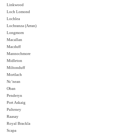
Linkwood
Loch Lomond
Lochlea
Lochranza (Arran)
Longmorn
Macallan
Macduff
Mannochmore
Midleton
Miltonduff
Mortlach
Nc’nean
Oban
Penderyn
Port Askaig
Pulteney
Raasay
Royal Brackla
Scapa