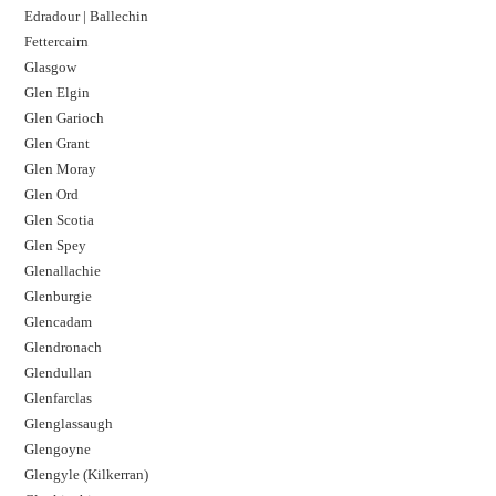
Edradour | Ballechin
Fettercairn
Glasgow
Glen Elgin
Glen Garioch
Glen Grant
Glen Moray
Glen Ord
Glen Scotia
Glen Spey
Glenallachie
Glenburgie
Glencadam
Glendronach
Glendullan
Glenfarclas
Glenglassaugh
Glengoyne
Glengyle (Kilkerran)