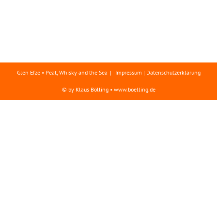
Glen Efze • Peat, Whisky and the Sea
Impressum | Datenschutzerklärung
© by Klaus Bölling • www.boelling.de