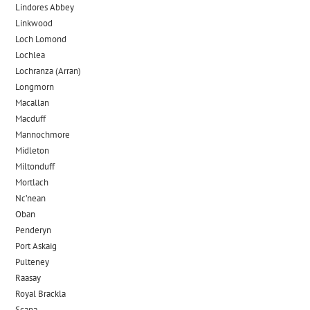
Lindores Abbey
Linkwood
Loch Lomond
Lochlea
Lochranza (Arran)
Longmorn
Macallan
Macduff
Mannochmore
Midleton
Miltonduff
Mortlach
Nc’nean
Oban
Penderyn
Port Askaig
Pulteney
Raasay
Royal Brackla
Scapa