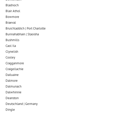
Bladnoch
Blair Athol
Bowmore
Braeval
Bruichladdich | Port Charlotte
Bunnahabhain | Staoisha
Bushmills
Caol Ila
Clynelish
Cooley
Cragganmore
Craigellachie
Dailuaine
Dalmore​
Dalmunach
Dalwhinnie
Deanston
Deutschland | Germany
Dingle