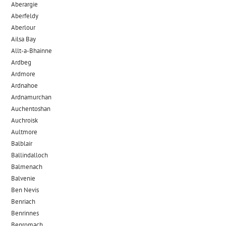
Aberargie
Aberfeldy
Aberlour
Ailsa Bay
Allt-a-Bhainne
Ardbeg
Ardmore
Ardnahoe
Ardnamurchan
Auchentoshan
Auchroisk
Aultmore
Balblair
Ballindalloch
Balmenach
Balvenie
Ben Nevis
Benriach
Benrinnes
Benromach