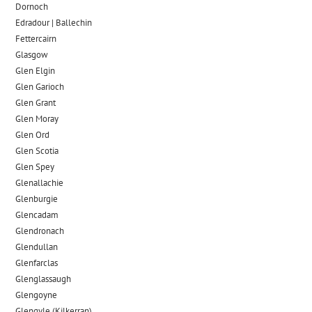
Dornoch
Edradour | Ballechin
Fettercairn
Glasgow
Glen Elgin
Glen Garioch
Glen Grant
Glen Moray
Glen Ord
Glen Scotia
Glen Spey
Glenallachie
Glenburgie
Glencadam
Glendronach
Glendullan
Glenfarclas
Glenglassaugh
Glengoyne
Glengyle (Kilkerran)