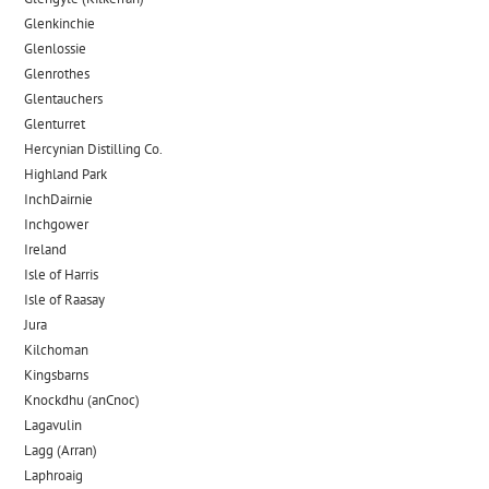
Glenkinchie
Glenlossie
Glenrothes
Glentauchers
Glenturret
Hercynian Distilling Co.
Highland Park
InchDairnie
Inchgower
Ireland
Isle of Harris
Isle of Raasay
Jura
Kilchoman
Kingsbarns
Knockdhu (anCnoc)
Lagavulin
Lagg (Arran)
Laphroaig