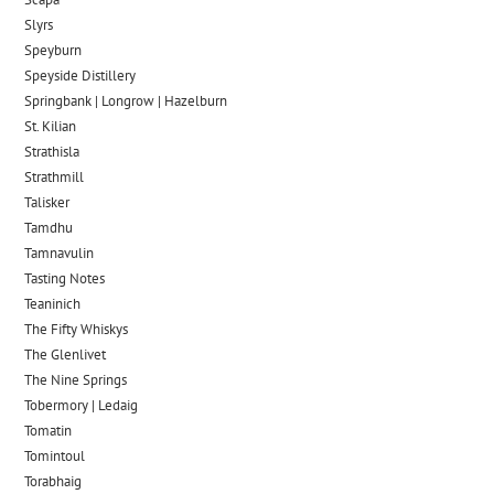
Slyrs
Speyburn
Speyside Distillery
Springbank | Longrow | Hazelburn
St. Kilian
Strathisla
Strathmill
Talisker
Tamdhu
Tamnavulin
Tasting Notes
Teaninich
The Fifty Whiskys
The Glenlivet
The Nine Springs
Tobermory | Ledaig
Tomatin
Tomintoul
Torabhaig