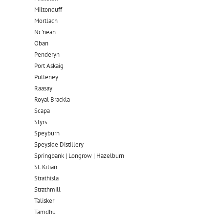
Miltonduff
Mortlach
Nc’nean
Oban
Penderyn
Port Askaig
Pulteney
Raasay
Royal Brackla
Scapa
Slyrs
Speyburn
Speyside Distillery
Springbank | Longrow | Hazelburn
St. Kilian
Strathisla
Strathmill
Talisker
Tamdhu