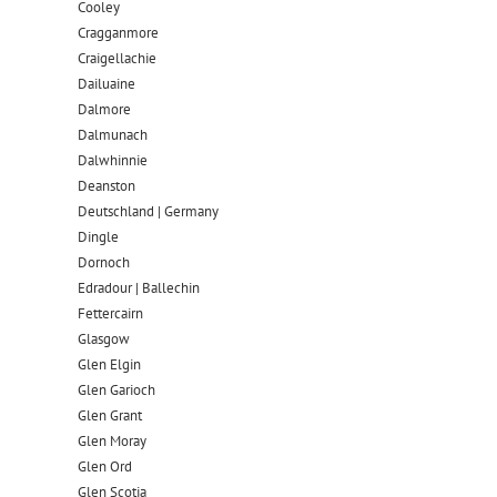
Cooley
Cragganmore
Craigellachie
Dailuaine
Dalmore​
Dalmunach
Dalwhinnie
Deanston
Deutschland | Germany
Dingle
Dornoch
Edradour | Ballechin
Fettercairn
Glasgow
Glen Elgin
Glen Garioch
Glen Grant
Glen Moray
Glen Ord
Glen Scotia