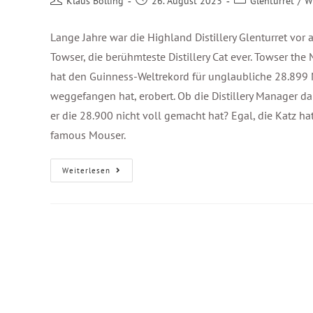
Klaus Bölling
26. August 2023
Glenturret
/
W
Lange Jahre war die Highland Distillery Glenturret vor 
Towser, die berühmteste Distillery Cat ever. Towser th
hat den Guinness-Weltrekord für unglaubliche 28.899 M
weggefangen hat, erobert. Ob die Distillery Manager d
er die 28.900 nicht voll gemacht hat? Egal, die Katz 
famous Mouser.
Weiterlesen