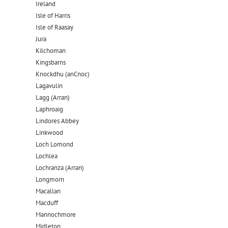
Ireland
Isle of Harris
Isle of Raasay
Jura
Kilchoman
Kingsbarns
Knockdhu (anCnoc)
Lagavulin
Lagg (Arran)
Laphroaig
Lindores Abbey
Linkwood
Loch Lomond
Lochlea
Lochranza (Arran)
Longmorn
Macallan
Macduff
Mannochmore
Midleton