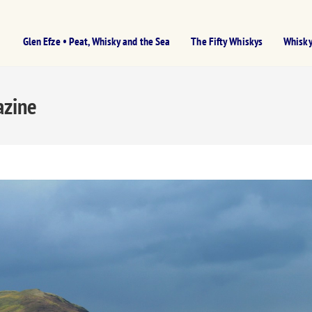
Glen Efze • Peat, Whisky and the Sea
The Fifty Whiskys
Whisky
azine