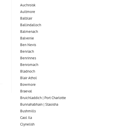
Auchroisk
Aultmore
Balblair
Ballindalloch
Balmenach
Balvenie
Ben Nevis
Benriach
Benrinnes
Benromach
Bladnoch
Blair Athol
Bowmore
Braeval
Bruichladdich | Port Charlotte
Bunnahabhain | Staoisha
Bushmills
Caol Ila
Clynelish