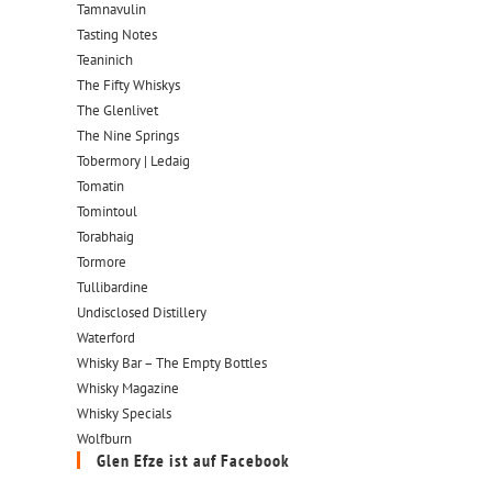
Tamnavulin
Tasting Notes
Teaninich
The Fifty Whiskys
The Glenlivet
The Nine Springs
Tobermory | Ledaig
Tomatin
Tomintoul
Torabhaig
Tormore
Tullibardine
Undisclosed Distillery
Waterford
Whisky Bar – The Empty Bottles
Whisky Magazine
Whisky Specials
Wolfburn
Glen Efze ist auf Facebook