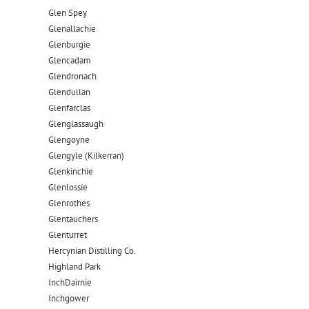
Glen Spey
Glenallachie
Glenburgie
Glencadam
Glendronach
Glendullan
Glenfarclas
Glenglassaugh
Glengoyne
Glengyle (Kilkerran)
Glenkinchie
Glenlossie
Glenrothes
Glentauchers
Glenturret
Hercynian Distilling Co.
Highland Park
InchDairnie
Inchgower