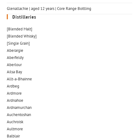
Glenallachie | aged 12 years | Core Range Bottling
Distilleries
[Blended Malt]
[Blended Whisky]
[Single Grain]
Aberargie
Aberfeldy
Aberlour
Ailsa Bay
Allt-a-Bhainne
Ardbeg
Ardmore
Ardnahoe
Ardnamurchan
Auchentoshan
Auchroisk
Aultmore
Balblair