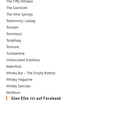
The Fifty Whiskys
The Glenlivet
The Nine Springs
Tobermory | Ledaig
Tomatin
Tomintoul
Torabhaig
Tormore
Tullibardine
Undisclosed Distillery
Waterford
Whisky Bar – The Empty Bottles
Whisky Magazine
Whisky Specials
Wolfburn
Glen Efze ist auf Facebook