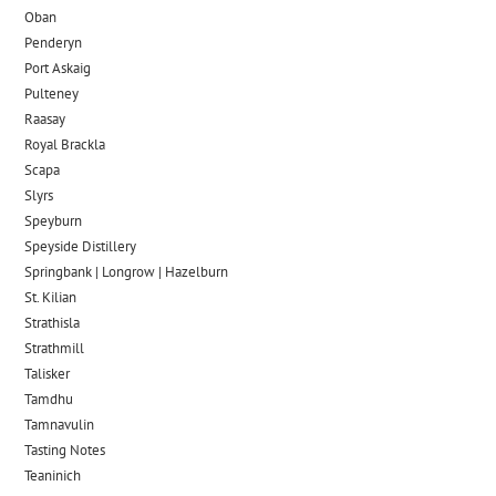
Oban
Penderyn
Port Askaig
Pulteney
Raasay
Royal Brackla
Scapa
Slyrs
Speyburn
Speyside Distillery
Springbank | Longrow | Hazelburn
St. Kilian
Strathisla
Strathmill
Talisker
Tamdhu
Tamnavulin
Tasting Notes
Teaninich