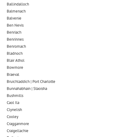
Ballindalloch
Balmenach
Balvenie
Ben Nevis
Benriach
Benrinnes
Benromach
Bladnoch
Blair Athol
Bowmore
Braeval
Bruichladdich | Port Charlotte
Bunnahabhain | Staoisha
Bushmills
Caol Ila
Clynelish
Cooley
Cragganmore
Craigellachie