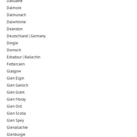
Dailuaine
Dalmore​
Dalmunach
Dalwhinnie
Deanston
Deutschland | Germany
Dingle
Dornoch
Edradour | Ballechin
Fettercairn
Glasgow
Glen Elgin
Glen Garioch
Glen Grant
Glen Moray
Glen Ord
Glen Scotia
Glen Spey
Glenallachie
Glenburgie