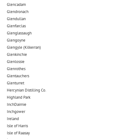
Glencadam
Glendronach
Glendullan
Glenfarclas
Glenglassaugh
Glengoyne
Glengyle (Kilkerran)
Glenkinchie
Glenlossie
Glenrothes
Glentauchers
Glenturret
Hercynian Distilling Co.
Highland Park
InchDairnie
Inchgower
Ireland
Isle of Harris
Isle of Raasay