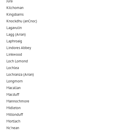
Jura
Kilchoman
Kingsbarns
Knockdhu (anCnoc)
Lagavulin
Lagg (Arran)
Laphroaig
Lindores Abbey
Linkwood
Loch Lomond
Lochlea
Lochranza (Arran)
Longmorn
Macallan
Macduff
Mannochmore
Midleton
Miltonduff
Mortlach
Nc’nean