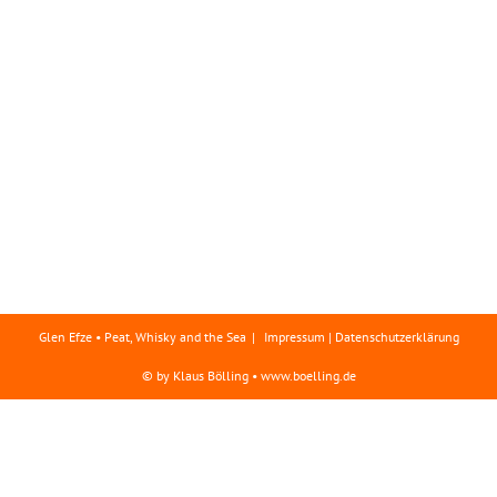
Glen Efze • Peat, Whisky and the Sea
Impressum | Datenschutzerklärung
© by Klaus Bölling • www.boelling.de