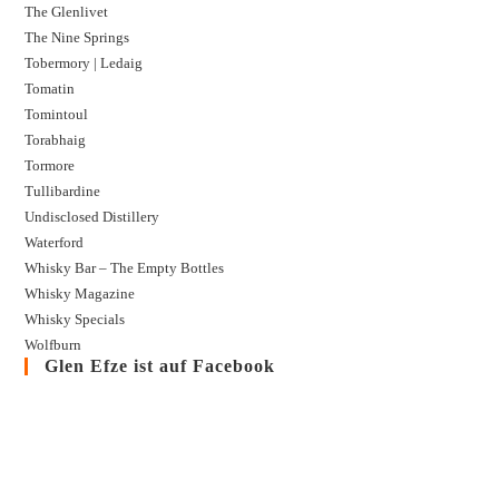
The Glenlivet
The Nine Springs
Tobermory | Ledaig
Tomatin
Tomintoul
Torabhaig
Tormore
Tullibardine
Undisclosed Distillery
Waterford
Whisky Bar – The Empty Bottles
Whisky Magazine
Whisky Specials
Wolfburn
Glen Efze ist auf Facebook