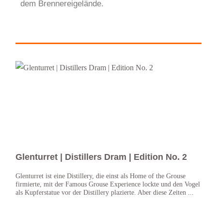
dem Brennereigelände.
Glenturret | Distillers Dram | Edition No. 2
Gle
Glenturret ist eine Distillery, die einst als Home of the Grouse
Der 1
firmierte, mit der Famous Grouse Experience lockte und den Vogel
Verga
als Kupferstatue vor der Distillery plazierte. Aber diese Zeiten ...
im kl