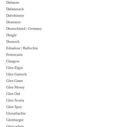
Dalmore​
Dalmunach
Dalwhinnie
Deanston
Deutschland | Germany
Dingle
Dornoch
Edradour | Ballechin
Fettercairn
Glasgow
Glen Elgin
Glen Garioch
Glen Grant
Glen Moray
Glen Ord
Glen Scotia
Glen Spey
Glenallachie
Glenburgie
Glencadam