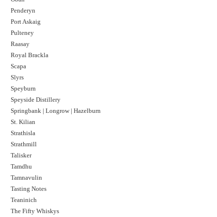
Penderyn
Port Askaig
Pulteney
Raasay
Royal Brackla
Scapa
Slyrs
Speyburn
Speyside Distillery
Springbank | Longrow | Hazelburn
St. Kilian
Strathisla
Strathmill
Talisker
Tamdhu
Tamnavulin
Tasting Notes
Teaninich
The Fifty Whiskys