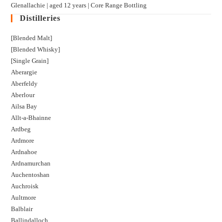
Glenallachie | aged 12 years | Core Range Bottling
Distilleries
[Blended Malt]
[Blended Whisky]
[Single Grain]
Aberargie
Aberfeldy
Aberlour
Ailsa Bay
Allt-a-Bhainne
Ardbeg
Ardmore
Ardnahoe
Ardnamurchan
Auchentoshan
Auchroisk
Aultmore
Balblair
Ballindalloch