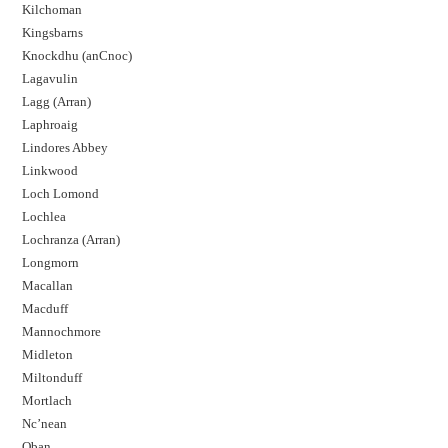
Kilchoman
Kingsbarns
Knockdhu (anCnoc)
Lagavulin
Lagg (Arran)
Laphroaig
Lindores Abbey
Linkwood
Loch Lomond
Lochlea
Lochranza (Arran)
Longmorn
Macallan
Macduff
Mannochmore
Midleton
Miltonduff
Mortlach
Nc’nean
Oban