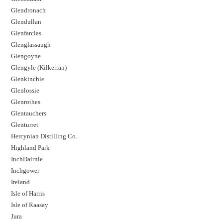
Glendronach
Glendullan
Glenfarclas
Glenglassaugh
Glengoyne
Glengyle (Kilkerran)
Glenkinchie
Glenlossie
Glenrothes
Glentauchers
Glenturret
Hercynian Distilling Co.
Highland Park
InchDairnie
Inchgower
Ireland
Isle of Harris
Isle of Raasay
Jura