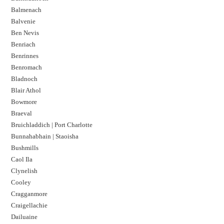
Balmenach
Balvenie
Ben Nevis
Benriach
Benrinnes
Benromach
Bladnoch
Blair Athol
Bowmore
Braeval
Bruichladdich | Port Charlotte
Bunnahabhain | Staoisha
Bushmills
Caol Ila
Clynelish
Cooley
Cragganmore
Craigellachie
Dailuaine