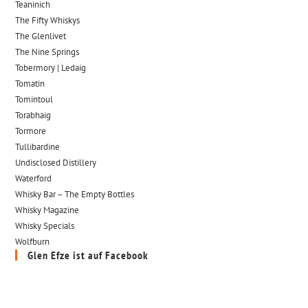
Teaninich
The Fifty Whiskys
The Glenlivet
The Nine Springs
Tobermory | Ledaig
Tomatin
Tomintoul
Torabhaig
Tormore
Tullibardine
Undisclosed Distillery
Waterford
Whisky Bar – The Empty Bottles
Whisky Magazine
Whisky Specials
Wolfburn
Glen Efze ist auf Facebook