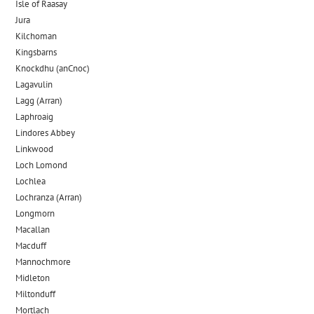
Isle of Raasay
Jura
Kilchoman
Kingsbarns
Knockdhu (anCnoc)
Lagavulin
Lagg (Arran)
Laphroaig
Lindores Abbey
Linkwood
Loch Lomond
Lochlea
Lochranza (Arran)
Longmorn
Macallan
Macduff
Mannochmore
Midleton
Miltonduff
Mortlach