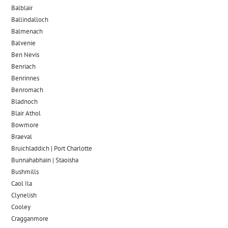
Balblair
Ballindalloch
Balmenach
Balvenie
Ben Nevis
Benriach
Benrinnes
Benromach
Bladnoch
Blair Athol
Bowmore
Braeval
Bruichladdich | Port Charlotte
Bunnahabhain | Staoisha
Bushmills
Caol Ila
Clynelish
Cooley
Cragganmore