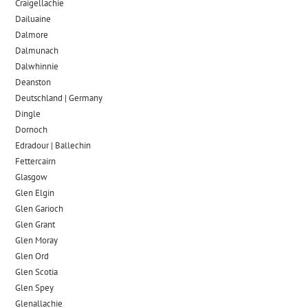
Craigellachie
Dailuaine
Dalmore​
Dalmunach
Dalwhinnie
Deanston
Deutschland | Germany
Dingle
Dornoch
Edradour | Ballechin
Fettercairn
Glasgow
Glen Elgin
Glen Garioch
Glen Grant
Glen Moray
Glen Ord
Glen Scotia
Glen Spey
Glenallachie