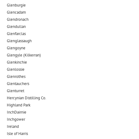
Glenburgie
Glencadam
Glendronach
Glendullan
Glenfarclas
Glenglassaugh
Glengoyne
Glengyle (Kilkerran)
Glenkinchie
Glenlossie
Glenrothes
Glentauchers
Glenturret
Hercynian Distilling Co.
Highland Park
InchDairnie
Inchgower
Ireland
Isle of Harris