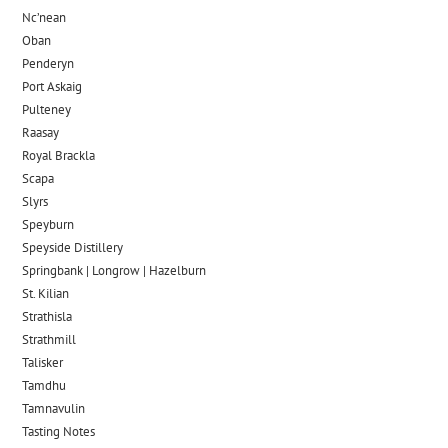
Nc’nean
Oban
Penderyn
Port Askaig
Pulteney
Raasay
Royal Brackla
Scapa
Slyrs
Speyburn
Speyside Distillery
Springbank | Longrow | Hazelburn
St. Kilian
Strathisla
Strathmill
Talisker
Tamdhu
Tamnavulin
Tasting Notes