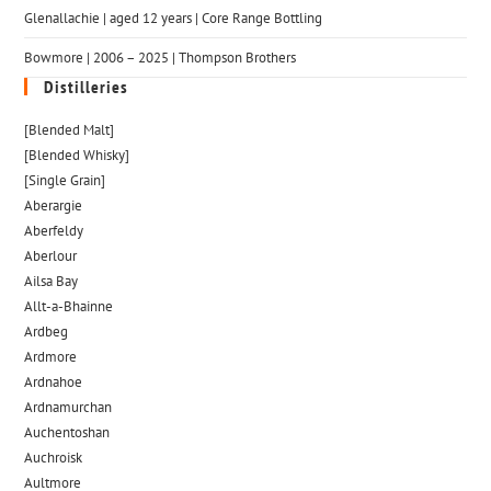
Glenallachie | aged 12 years | Core Range Bottling
Bowmore | 2006 – 2025 | Thompson Brothers
Distilleries
[Blended Malt]
[Blended Whisky]
[Single Grain]
Aberargie
Aberfeldy
Aberlour
Ailsa Bay
Allt-a-Bhainne
Ardbeg
Ardmore
Ardnahoe
Ardnamurchan
Auchentoshan
Auchroisk
Aultmore