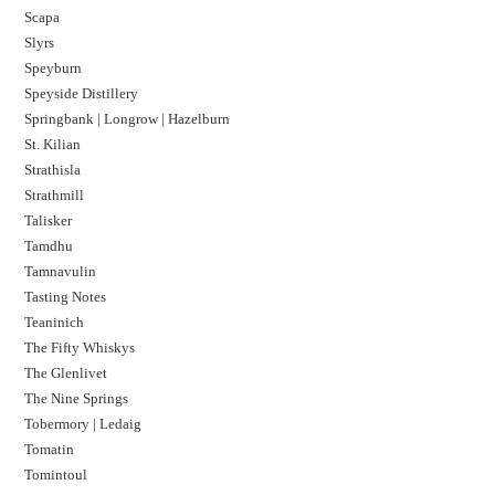
Scapa
Slyrs
Speyburn
Speyside Distillery
Springbank | Longrow | Hazelburn
St. Kilian
Strathisla
Strathmill
Talisker
Tamdhu
Tamnavulin
Tasting Notes
Teaninich
The Fifty Whiskys
The Glenlivet
The Nine Springs
Tobermory | Ledaig
Tomatin
Tomintoul