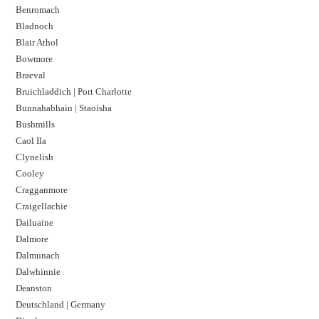
Benromach
Bladnoch
Blair Athol
Bowmore
Braeval
Bruichladdich | Port Charlotte
Bunnahabhain | Staoisha
Bushmills
Caol Ila
Clynelish
Cooley
Cragganmore
Craigellachie
Dailuaine
Dalmore​
Dalmunach
Dalwhinnie
Deanston
Deutschland | Germany