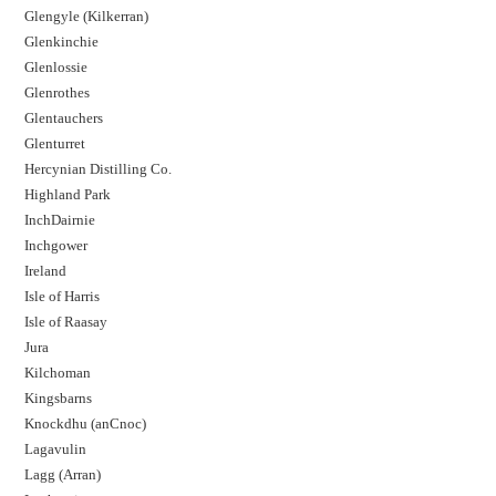
Glengyle (Kilkerran)
Glenkinchie
Glenlossie
Glenrothes
Glentauchers
Glenturret
Hercynian Distilling Co.
Highland Park
InchDairnie
Inchgower
Ireland
Isle of Harris
Isle of Raasay
Jura
Kilchoman
Kingsbarns
Knockdhu (anCnoc)
Lagavulin
Lagg (Arran)