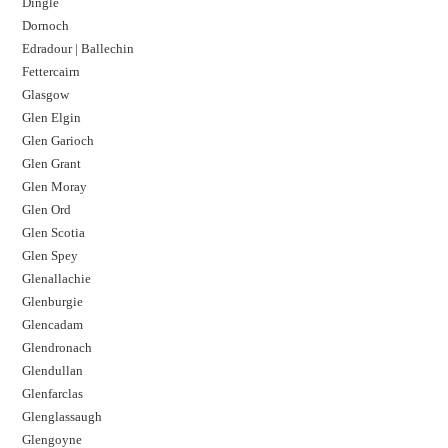
Dingle
Dornoch
Edradour | Ballechin
Fettercairn
Glasgow
Glen Elgin
Glen Garioch
Glen Grant
Glen Moray
Glen Ord
Glen Scotia
Glen Spey
Glenallachie
Glenburgie
Glencadam
Glendronach
Glendullan
Glenfarclas
Glenglassaugh
Glengoyne