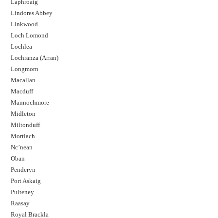
Laphroaig
Lindores Abbey
Linkwood
Loch Lomond
Lochlea
Lochranza (Arran)
Longmorn
Macallan
Macduff
Mannochmore
Midleton
Miltonduff
Mortlach
Nc’nean
Oban
Penderyn
Port Askaig
Pulteney
Raasay
Royal Brackla