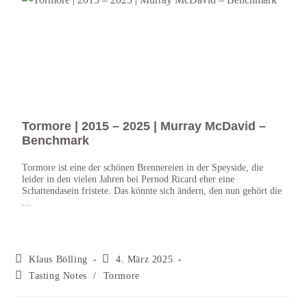
Tormore | 2015 – 2025 | Murray McDavid –
Tor
Benchmark
She
Tormore ist eine der schönen Brennereien in der Speyside, die
Die d
leider in den vielen Jahren bei Pernod Ricard eher eine
Casks
Schattendasein fristete. Das könnte sich ändern, den nun gehört die
hier 
...
Klaus Bölling
4. März 2025
Tasting Notes
/
Tormore