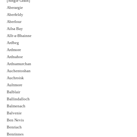
[Single Grain]
Aberargie
Aberfeldy
Aberlour
Ailsa Bay
Allt-a-Bhainne
Ardbeg
Ardmore
Ardnahoe
Ardnamurchan
Auchentoshan
Auchroisk
Aultmore
Balblair
Ballindalloch
Balmenach
Balvenie
Ben Nevis
Benriach
Benrinnes