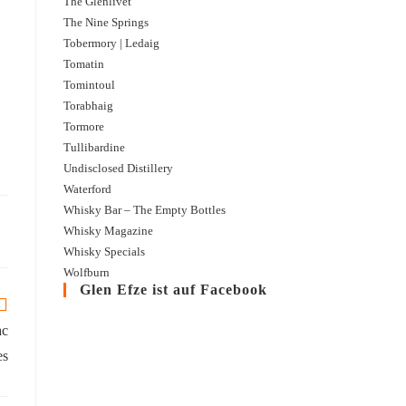
The Glenlivet
The Nine Springs
Tormore | aged 10 years | Blueprint Cream Sherry Casks
Tobermory | Ledaig
Tomatin
Die dritte Abfüllung aus der Blueprint Serie reifte in Cream Sherry Casks. Auch 
Tomintoul
die Farbe eher darauf hin, ...
Torabhaig
Tormore
Tullibardine
Undisclosed Distillery
Waterford
Whisky Bar – The Empty Bottles
Whisky Magazine
Whisky Specials
Wolfburn
Glen Efze ist auf Facebook
ac
es