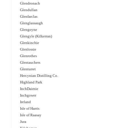
Glendronach
Glendullan
Glenfarclas
Glenglassaugh
Glengoyne
Glengyle (Kilkerran)
Glenkinchie
Glenlossie
Glenrothes
Glentauchers
Glenturret
Hercynian Distilling Co.
Highland Park
InchDairnie
Inchgower
Ireland
Isle of Harris
Isle of Raasay
Jura