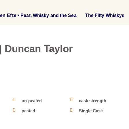
en Efze • Peat, Whisky and the Sea
The Fifty Whiskys
 | Duncan Taylor
un-peated
cask strength
peated
Single Cask