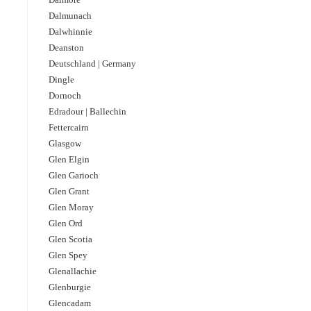
Dalmunach
Dalwhinnie
Deanston
Deutschland | Germany
Dingle
Dornoch
Edradour | Ballechin
Fettercairn
Glasgow
Glen Elgin
Glen Garioch
Glen Grant
Glen Moray
Glen Ord
Glen Scotia
Glen Spey
Glenallachie
Glenburgie
Glencadam