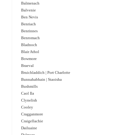
Balmenach
Balvenie
Ben Nevis
Benriach
Benrinnes
Benromach
Bladnoch
Blair Athol
Bowmore
Braeval
Bruichladdich | Port Charlotte
Bunnahabhain | Staoisha
Bushmills
Caol Ila
Clynelish
Cooley
Cragganmore
Craigellachie
Dailuaine
Dalmore​