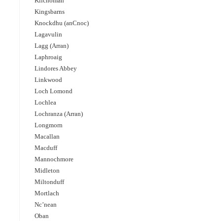
Kilchoman
Kingsbarns
Knockdhu (anCnoc)
Lagavulin
Lagg (Arran)
Laphroaig
Lindores Abbey
Linkwood
Loch Lomond
Lochlea
Lochranza (Arran)
Longmorn
Macallan
Macduff
Mannochmore
Midleton
Miltonduff
Mortlach
Nc’nean
Oban