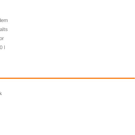
 dem
alts
or
0 l