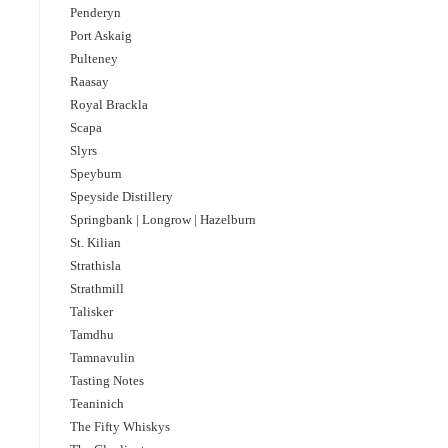
Penderyn
Port Askaig
Pulteney
Raasay
Royal Brackla
Scapa
Slyrs
Speyburn
Speyside Distillery
Springbank | Longrow | Hazelburn
St. Kilian
Strathisla
Strathmill
Talisker
Tamdhu
Tamnavulin
Tasting Notes
Teaninich
The Fifty Whiskys