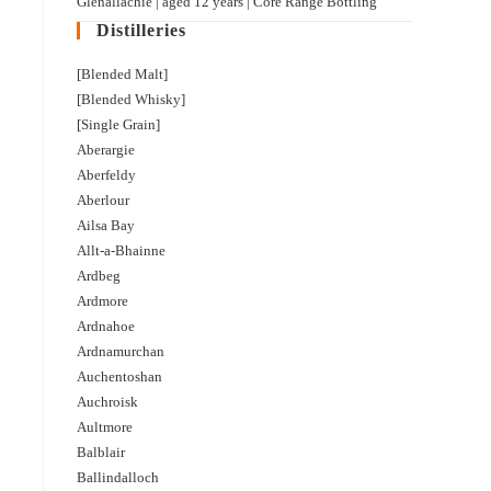
Glenallachie | aged 12 years | Core Range Bottling
Distilleries
[Blended Malt]
[Blended Whisky]
[Single Grain]
Aberargie
Aberfeldy
Aberlour
Ailsa Bay
Allt-a-Bhainne
Ardbeg
Ardmore
Ardnahoe
Ardnamurchan
Auchentoshan
Auchroisk
Aultmore
Balblair
Ballindalloch