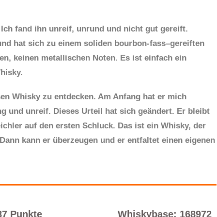
Ich fand ihn unreif, unrund und nicht gut gereift.
 und hat sich zu einem soliden
b
ourbon-
f
ass
–
gereiften
en, keinen metallischen Noten. Es ist einfach ein
hisky.
esen Whisky zu entdecken. Am Anfang hat er mich
g und unreif. Dieses Urteil hat sich geändert. Er bleibt
chler auf den ersten Schluck. Das ist ein Whisky, der
 Dann kann er ü
b
erzeugen und
er entfaltet
einen eigenen
87 Punkte
Whiskybase: 168972