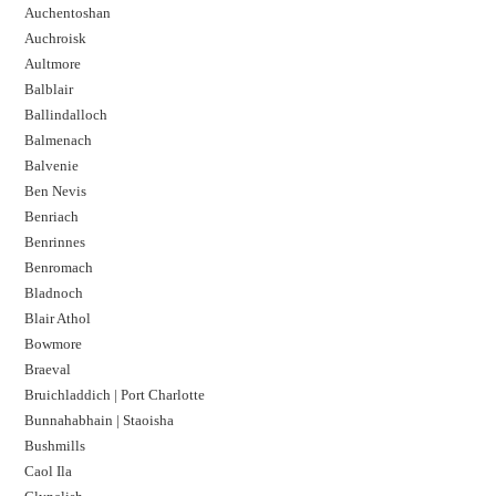
Auchentoshan
Auchroisk
Aultmore
Balblair
Ballindalloch
Balmenach
Balvenie
Ben Nevis
Benriach
Benrinnes
Benromach
Bladnoch
Blair Athol
Bowmore
Braeval
Bruichladdich | Port Charlotte
Bunnahabhain | Staoisha
Bushmills
Caol Ila