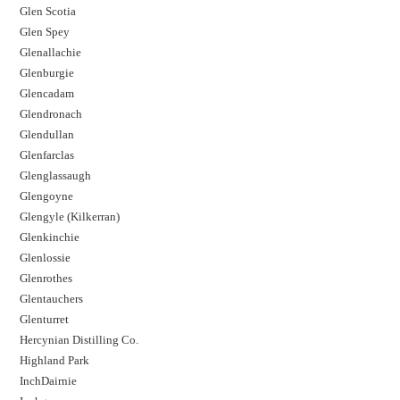
Glen Scotia
Glen Spey
Glenallachie
Glenburgie
Glencadam
Glendronach
Glendullan
Glenfarclas
Glenglassaugh
Glengoyne
Glengyle (Kilkerran)
Glenkinchie
Glenlossie
Glenrothes
Glentauchers
Glenturret
Hercynian Distilling Co.
Highland Park
InchDairnie