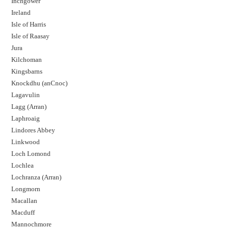
Inchgower
Ireland
Isle of Harris
Isle of Raasay
Jura
Kilchoman
Kingsbarns
Knockdhu (anCnoc)
Lagavulin
Lagg (Arran)
Laphroaig
Lindores Abbey
Linkwood
Loch Lomond
Lochlea
Lochranza (Arran)
Longmorn
Macallan
Macduff
Mannochmore