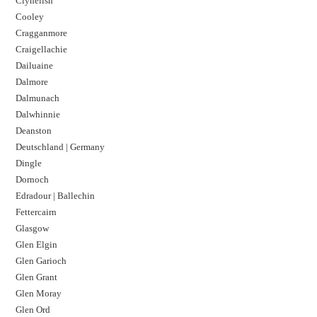
Clynelish
Cooley
Cragganmore
Craigellachie
Dailuaine
Dalmore​
Dalmunach
Dalwhinnie
Deanston
Deutschland | Germany
Dingle
Dornoch
Edradour | Ballechin
Fettercairn
Glasgow
Glen Elgin
Glen Garioch
Glen Grant
Glen Moray
Glen Ord