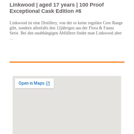
Linkwood | aged 17 years | 100 Proof
Aul
Exceptional Cask Edition #6
Exc
Linkwood ist eine Distillery, von der es keine reguläre Core Range
Das i
gibt, sondern allenfalls den 12jährigen aus der Flora & Fauna
der 1
Serie. Bei den unabhängigen Abfüllern findet man Linkwood aber
Leide
...