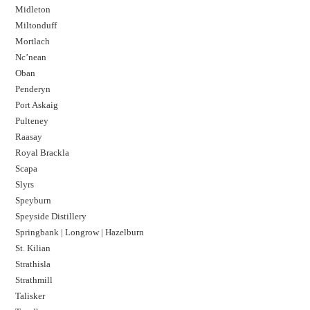
Midleton
Miltonduff
Mortlach
Nc’nean
Oban
Penderyn
Port Askaig
Pulteney
Raasay
Royal Brackla
Scapa
Slyrs
Speyburn
Speyside Distillery
Springbank | Longrow | Hazelburn
St. Kilian
Strathisla
Strathmill
Talisker