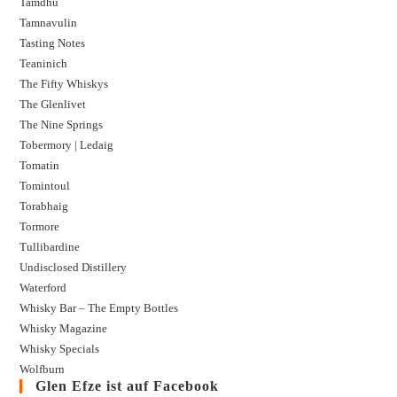
Tamdhu
Tamnavulin
Tasting Notes
Teaninich
The Fifty Whiskys
The Glenlivet
The Nine Springs
Tobermory | Ledaig
Tomatin
Tomintoul
Torabhaig
Tormore
Tullibardine
Undisclosed Distillery
Waterford
Whisky Bar – The Empty Bottles
Whisky Magazine
Whisky Specials
Wolfburn
Glen Efze ist auf Facebook