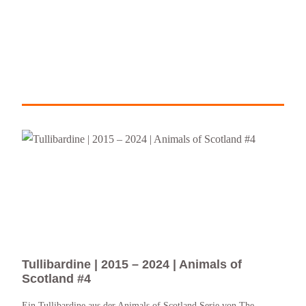
Tullibardine | 2015 – 2024 | Animals of
Tul
Scotland #4
Tullib
Die B
Ein Tullibardine aus der Animals of Scotland Serie von The