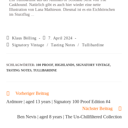
ist ar
Caskhound. Natürlich gibt es auch hier wieder eine nette
Illustration von Lana Mathieson. Diesmal ist es ein Eichhörnchen
im Sturzflug ...
Klaus Bölling
7. April 2024
Signatory Vintage
/
Tasting Notes
/
Tullibardine
SCHLAGWÖRTER
:
100 PROOF
,
HIGHLANDS
,
SIGNATORY VINTAGE
,
TASTING NOTES
,
TULLIBARDINE
Vorheriger Beitrag
Ardmore | aged 13 years | Signatory 100 Proof Edition #4
Nächster Beitrag
Ben Nevis | aged 8 years | The Un-Chillfiltered Collection