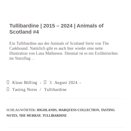
Tullibardine | 2015 – 2024 | Animals of
Tul
Scotland #4
Tullib
Die B
Ein Tullibardine aus der Animals of Scotland Serie von The
ist ar
Caskhound. Natürlich gibt es auch hier wieder eine nette
Illustration von Lana Mathieson. Diesmal ist es ein Eichhörnchen
im Sturzflug ...
Klaus Bölling
3. August 2024
Tasting Notes
/
Tullibardine
SCHLAGWÖRTER
:
HIGHLANDS
,
MARQUESS COLLECTION
,
TASTING
NOTES
,
THE MURRAY
,
TULLIBARDINE