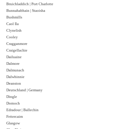
Bruichladdich | Port Charlotte
Bunnahabhain | Staoisha
Bushmills
Caol Ila
Clynelish
Cooley
Cragganmore
Craigellachie
Dailuaine
Dalmore​
Dalmunach
Dalwhinnie
Deanston
Deutschland | Germany
Dingle
Dornoch
Edradour | Ballechin
Fettercairn
Glasgow