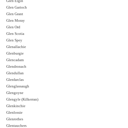
Glen Elgin
Glen Garioch
Glen Grant
Glen Moray
Glen Ord
Glen Scotia
Glen Spey
Glenallachie
Glenburgie
Glencadam
Glendronach
Glendullan
Glenfarclas
Glenglassaugh
Glengoyne
Glengyle (Kilkerran)
Glenkinchie
Glenlossie
Glenrothes
Glentauchers