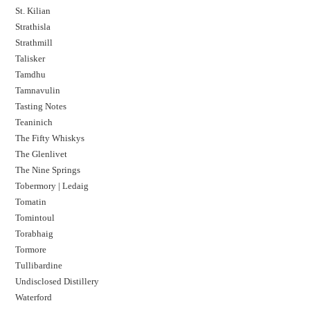
St. Kilian
Strathisla
Strathmill
Talisker
Tamdhu
Tamnavulin
Tasting Notes
Teaninich
The Fifty Whiskys
The Glenlivet
The Nine Springs
Tobermory | Ledaig
Tomatin
Tomintoul
Torabhaig
Tormore
Tullibardine
Undisclosed Distillery
Waterford