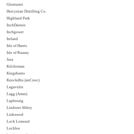
Glenturret
Hercynian Distilling Co.
Highland Park
InchDairnie
Inchgower
Ireland
Isle of Harris
Isle of Raasay
Jura
Kilchoman
Kingsbarns
Knockdhu (anCnoc)
Lagavulin
Lagg (Arran)
Laphroaig
Lindores Abbey
Linkwood
Loch Lomond
Lochlea