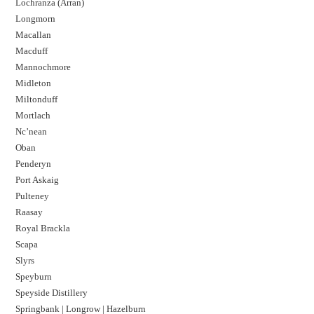
Lochranza (Arran)
Longmorn
Macallan
Macduff
Mannochmore
Midleton
Miltonduff
Mortlach
Nc’nean
Oban
Penderyn
Port Askaig
Pulteney
Raasay
Royal Brackla
Scapa
Slyrs
Speyburn
Speyside Distillery
Springbank | Longrow | Hazelburn