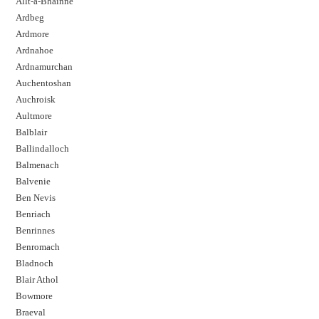
Allt-a-Bhainne
Ardbeg
Ardmore
Ardnahoe
Ardnamurchan
Auchentoshan
Auchroisk
Aultmore
Balblair
Ballindalloch
Balmenach
Balvenie
Ben Nevis
Benriach
Benrinnes
Benromach
Bladnoch
Blair Athol
Bowmore
Braeval