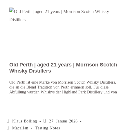
Old Perth | aged 21 years | Morrison Scotch
Spe
Whisky Distillers
Exc
Old Perth ist eine Marke von Morrison Scotch Whisky Distillers,
Die b
die an die Blend Tradition von Perth erinnern soll. Für diese
Zusat
Abfüllung wurden Whiskys der Highland Park Distillery und von
nicht
...
Klaus Bölling
27. Januar 2026
Macallan
/
Tasting Notes