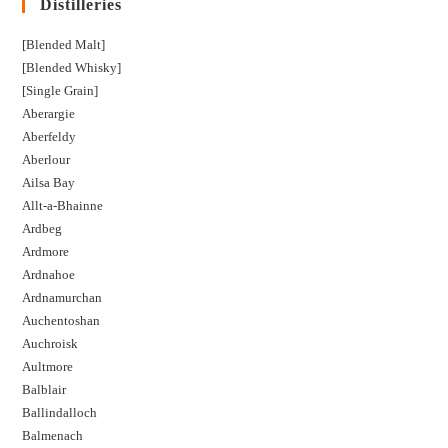
Distilleries
[Blended Malt]
[Blended Whisky]
[Single Grain]
Aberargie
Aberfeldy
Aberlour
Ailsa Bay
Allt-a-Bhainne
Ardbeg
Ardmore
Ardnahoe
Ardnamurchan
Auchentoshan
Auchroisk
Aultmore
Balblair
Ballindalloch
Balmenach