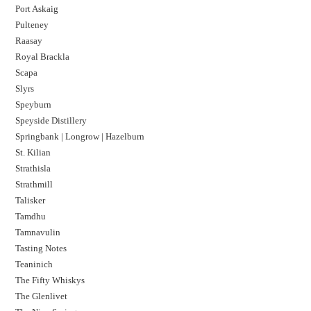
Port Askaig
Pulteney
Raasay
Royal Brackla
Scapa
Slyrs
Speyburn
Speyside Distillery
Springbank | Longrow | Hazelburn
St. Kilian
Strathisla
Strathmill
Talisker
Tamdhu
Tamnavulin
Tasting Notes
Teaninich
The Fifty Whiskys
The Glenlivet