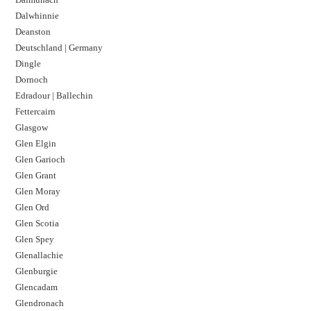
Dalwhinnie
Deanston
Deutschland | Germany
Dingle
Dornoch
Edradour | Ballechin
Fettercairn
Glasgow
Glen Elgin
Glen Garioch
Glen Grant
Glen Moray
Glen Ord
Glen Scotia
Glen Spey
Glenallachie
Glenburgie
Glencadam
Glendronach