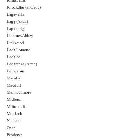
Kingsbarns
Knockdhu (anCnoc)
Lagavulin
Lagg (Arran)
Laphroaig
Lindores Abbey
Linkwood
Loch Lomond
Lochlea
Lochranza (Arran)
Longmorn
Macallan
Macduff
Mannochmore
Midleton
Miltonduff
Mortlach
Nc’nean
Oban
Penderyn