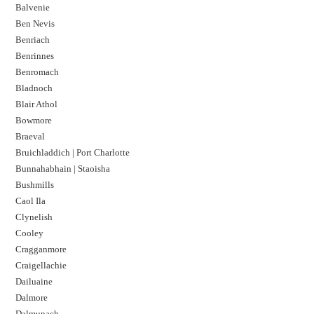
Balvenie
Ben Nevis
Benriach
Benrinnes
Benromach
Bladnoch
Blair Athol
Bowmore
Braeval
Bruichladdich | Port Charlotte
Bunnahabhain | Staoisha
Bushmills
Caol Ila
Clynelish
Cooley
Cragganmore
Craigellachie
Dailuaine
Dalmore​
Dalmunach