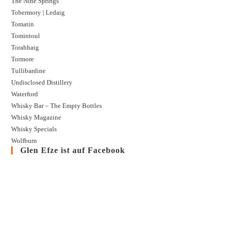
The Nine Springs
Tobermory | Ledaig
Tomatin
Tomintoul
Torabhaig
Tormore
Tullibardine
Undisclosed Distillery
Waterford
Whisky Bar – The Empty Bottles
Whisky Magazine
Whisky Specials
Wolfburn
Glen Efze ist auf Facebook