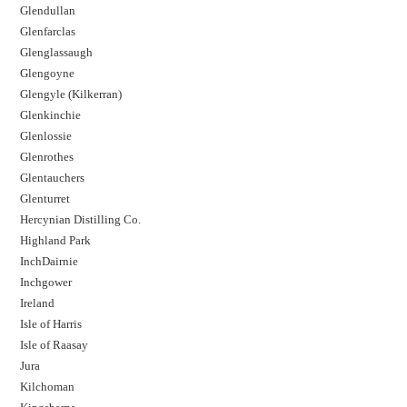
Glendullan
Glenfarclas
Glenglassaugh
Glengoyne
Glengyle (Kilkerran)
Glenkinchie
Glenlossie
Glenrothes
Glentauchers
Glenturret
Hercynian Distilling Co.
Highland Park
InchDairnie
Inchgower
Ireland
Isle of Harris
Isle of Raasay
Jura
Kilchoman