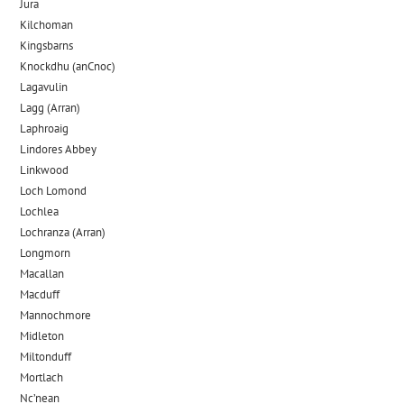
Jura
Kilchoman
Kingsbarns
Knockdhu (anCnoc)
Lagavulin
Lagg (Arran)
Laphroaig
Lindores Abbey
Linkwood
Loch Lomond
Lochlea
Lochranza (Arran)
Longmorn
Macallan
Macduff
Mannochmore
Midleton
Miltonduff
Mortlach
Nc’nean