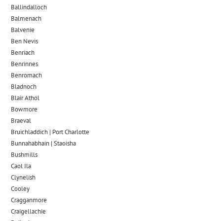
Ballindalloch
Balmenach
Balvenie
Ben Nevis
Benriach
Benrinnes
Benromach
Bladnoch
Blair Athol
Bowmore
Braeval
Bruichladdich | Port Charlotte
Bunnahabhain | Staoisha
Bushmills
Caol Ila
Clynelish
Cooley
Cragganmore
Craigellachie