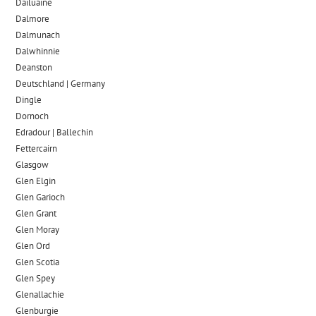
Dailuaine
Dalmore​
Dalmunach
Dalwhinnie
Deanston
Deutschland | Germany
Dingle
Dornoch
Edradour | Ballechin
Fettercairn
Glasgow
Glen Elgin
Glen Garioch
Glen Grant
Glen Moray
Glen Ord
Glen Scotia
Glen Spey
Glenallachie
Glenburgie