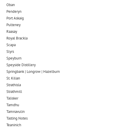
Oban
Penderyn
Port Askaig
Pulteney
Raasay
Royal Brackla
Scapa
Slyrs
Speyburn
Speyside Distillery
Springbank | Longrow | Hazelburn
St. Kilian
Strathisla
Strathmill
Talisker
Tamdhu
Tamnavulin
Tasting Notes
Teaninich