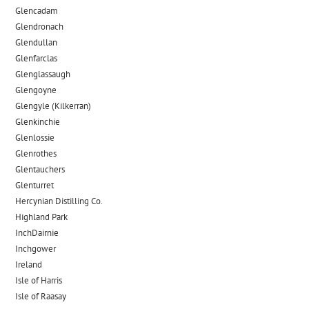
Glencadam
Glendronach
Glendullan
Glenfarclas
Glenglassaugh
Glengoyne
Glengyle (Kilkerran)
Glenkinchie
Glenlossie
Glenrothes
Glentauchers
Glenturret
Hercynian Distilling Co.
Highland Park
InchDairnie
Inchgower
Ireland
Isle of Harris
Isle of Raasay