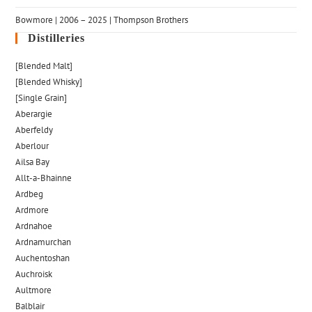
Bowmore | 2006 – 2025 | Thompson Brothers
Distilleries
[Blended Malt]
[Blended Whisky]
[Single Grain]
Aberargie
Aberfeldy
Aberlour
Ailsa Bay
Allt-a-Bhainne
Ardbeg
Ardmore
Ardnahoe
Ardnamurchan
Auchentoshan
Auchroisk
Aultmore
Balblair