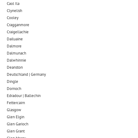
Caol Ila
Clynelish
Cooley
Cragganmore
Craigellachie
Dailuaine
Dalmore​
Dalmunach
Dalwhinnie
Deanston
Deutschland | Germany
Dingle
Dornoch
Edradour | Ballechin
Fettercairn
Glasgow
Glen Elgin
Glen Garioch
Glen Grant