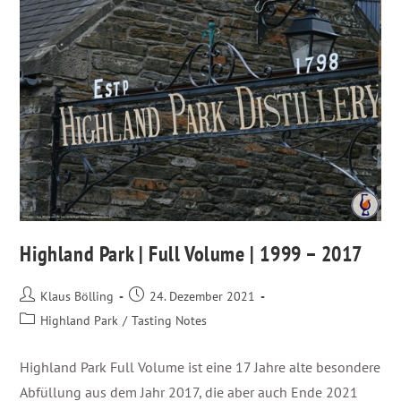
Highland Park | Full Volume | 1999 – 2017
Klaus Bölling
24. Dezember 2021
Highland Park
/
Tasting Notes
Highland Park Full Volume ist eine 17 Jahre alte besondere
Abfüllung aus dem Jahr 2017, die aber auch Ende 2021