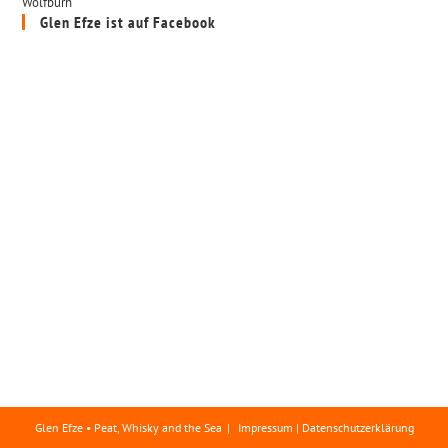
Wolfburn
Glen Efze ist auf Facebook
Glen Efze • Peat, Whisky and the Sea
Impressum | Datenschutzerklärung