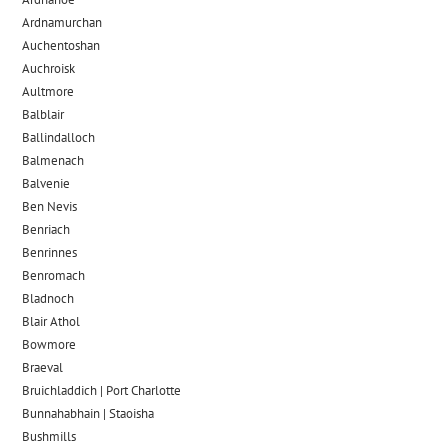
Ardnamurchan
Auchentoshan
Auchroisk
Aultmore
Balblair
Ballindalloch
Balmenach
Balvenie
Ben Nevis
Benriach
Benrinnes
Benromach
Bladnoch
Blair Athol
Bowmore
Braeval
Bruichladdich | Port Charlotte
Bunnahabhain | Staoisha
Bushmills