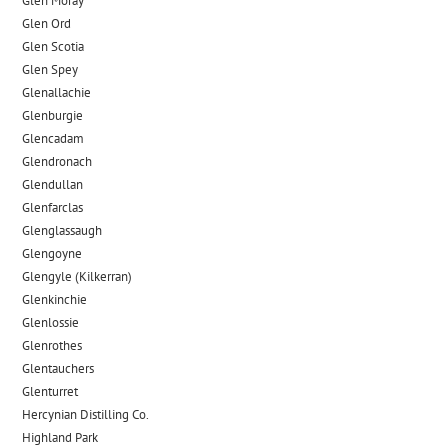
Glen Moray
Glen Ord
Glen Scotia
Glen Spey
Glenallachie
Glenburgie
Glencadam
Glendronach
Glendullan
Glenfarclas
Glenglassaugh
Glengoyne
Glengyle (Kilkerran)
Glenkinchie
Glenlossie
Glenrothes
Glentauchers
Glenturret
Hercynian Distilling Co.
Highland Park