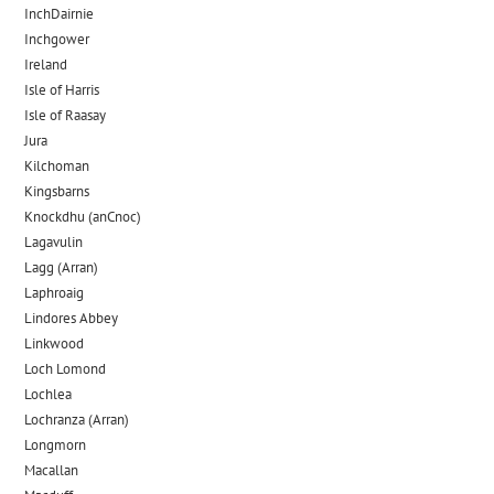
InchDairnie
Inchgower
Ireland
Isle of Harris
Isle of Raasay
Jura
Kilchoman
Kingsbarns
Knockdhu (anCnoc)
Lagavulin
Lagg (Arran)
Laphroaig
Lindores Abbey
Linkwood
Loch Lomond
Lochlea
Lochranza (Arran)
Longmorn
Macallan