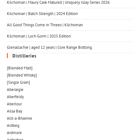
Kilchoman | Maury Cask Matured | Uniquely Islay Series 2026
Kilchoman | Batch Strength | 2024 Edition
All Good Things Come in Threes | Kilchoman
Kilchoman | Loch Gorm​ | 2025 Edition
Glenallachie | aged 12 years | Core Range Bottling
Distilleries
[Blended Malt]
[Blended Whisky]
[Single Grain]
Aberargie
Aberfeldy
Aberlour
Ailsa Bay
Allt-a-Bhainne
Ardbeg
Ardmore
Ardnahoe