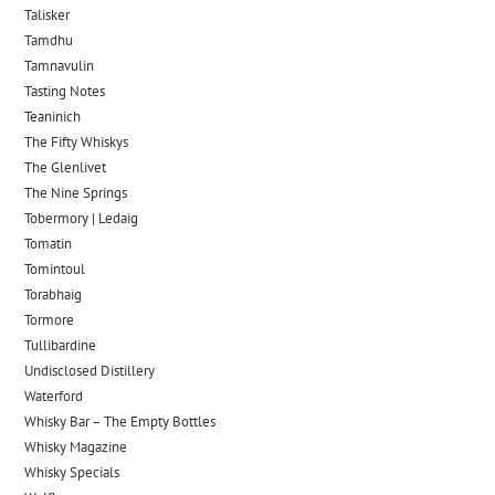
Talisker
Tamdhu
Tamnavulin
Tasting Notes
Teaninich
The Fifty Whiskys
The Glenlivet
The Nine Springs
Tobermory | Ledaig
Tomatin
Tomintoul
Torabhaig
Tormore
Tullibardine
Undisclosed Distillery
Waterford
Whisky Bar – The Empty Bottles
Whisky Magazine
Whisky Specials