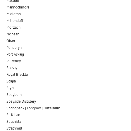
Macduff
Mannochmore
Midleton
Miltonduff
Mortlach
Nc’nean
Oban
Penderyn
Port Askaig
Pulteney
Raasay
Royal Brackla
Scapa
Slyrs
Speyburn
Speyside Distillery
Springbank | Longrow | Hazelburn
St. Kilian
Strathisla
Strathmill