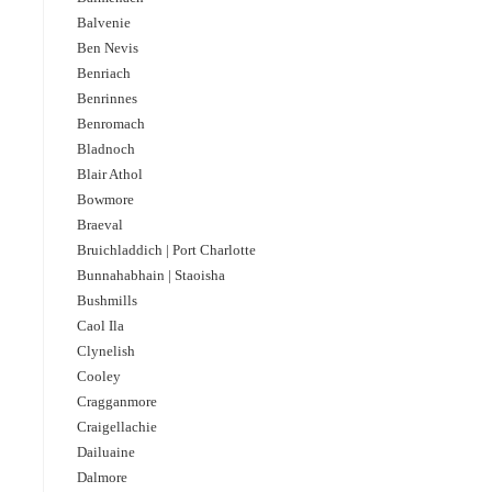
Balvenie
Ben Nevis
Benriach
Benrinnes
Benromach
Bladnoch
Blair Athol
Bowmore
Braeval
Bruichladdich | Port Charlotte
Bunnahabhain | Staoisha
Bushmills
Caol Ila
Clynelish
Cooley
Cragganmore
Craigellachie
Dailuaine
Dalmore​