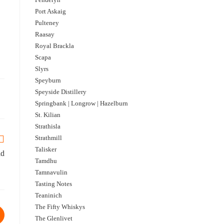
Port Askaig
Pulteney
Raasay
Royal Brackla
Scapa
Slyrs
Speyburn
Speyside Distillery
Springbank | Longrow | Hazelburn
St. Kilian
Strathisla
Strathmill
Talisker
ld
Tamdhu
Tamnavulin
Tasting Notes
Teaninich
The Fifty Whiskys
The Glenlivet