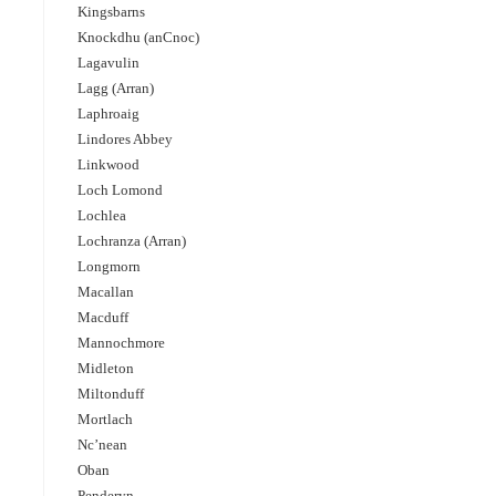
Kingsbarns
Knockdhu (anCnoc)
Lagavulin
Lagg (Arran)
Laphroaig
Lindores Abbey
Linkwood
Loch Lomond
Lochlea
Lochranza (Arran)
Longmorn
Macallan
Macduff
Mannochmore
Midleton
Miltonduff
Mortlach
Nc’nean
Oban
Penderyn