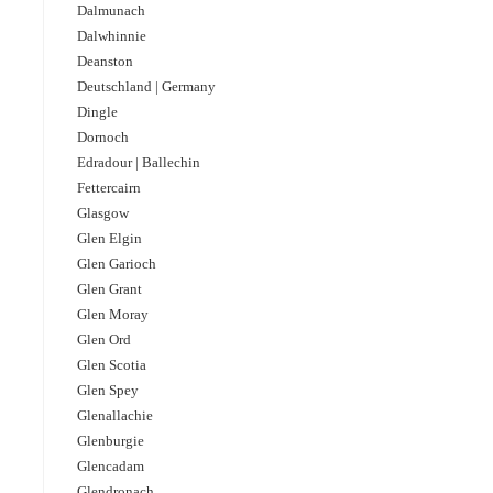
Dalmunach
Dalwhinnie
Deanston
Deutschland | Germany
Dingle
Dornoch
Edradour | Ballechin
Fettercairn
Glasgow
Glen Elgin
Glen Garioch
Glen Grant
Glen Moray
Glen Ord
Glen Scotia
Glen Spey
Glenallachie
Glenburgie
Glencadam
Glendronach