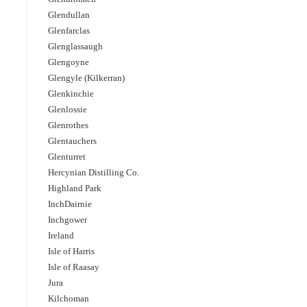
Glendullan
Glenfarclas
Glenglassaugh
Glengoyne
Glengyle (Kilkerran)
Glenkinchie
Glenlossie
Glenrothes
Glentauchers
Glenturret
Hercynian Distilling Co.
Highland Park
InchDairnie
Inchgower
Ireland
Isle of Harris
Isle of Raasay
Jura
Kilchoman