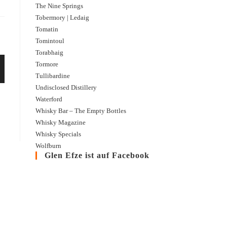
The Nine Springs
Tobermory | Ledaig
Tomatin
Tomintoul
Torabhaig
Tormore
Tullibardine
Undisclosed Distillery
Waterford
Whisky Bar – The Empty Bottles
Whisky Magazine
Whisky Specials
Wolfburn
Glen Efze ist auf Facebook