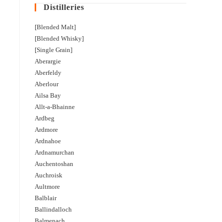
Distilleries
[Blended Malt]
[Blended Whisky]
[Single Grain]
Aberargie
Aberfeldy
Aberlour
Ailsa Bay
Allt-a-Bhainne
Ardbeg
Ardmore
Ardnahoe
Ardnamurchan
Auchentoshan
Auchroisk
Aultmore
Balblair
Ballindalloch
Balmenach