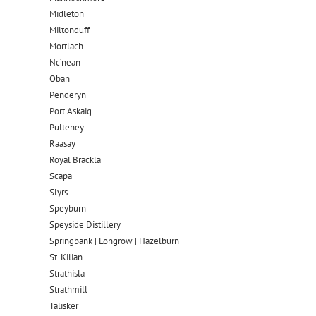
Midleton
Miltonduff
Mortlach
Nc’nean
Oban
Penderyn
Port Askaig
Pulteney
Raasay
Royal Brackla
Scapa
Slyrs
Speyburn
Speyside Distillery
Springbank | Longrow | Hazelburn
St. Kilian
Strathisla
Strathmill
Talisker