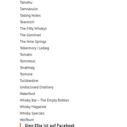
Tamdhu
Tamnavulin
Tasting Notes
Teaninich
The Fifty Whiskys
The Glenlivet
The Nine Springs
Tobermory | Ledaig
Tomatin
Tomintoul
Torabhaig
Tormore
Tullibardine
Undisclosed Distillery
Waterford
Whisky Bar – The Empty Bottles
Whisky Magazine
Whisky Specials
Wolfburn
Glen Efze ist auf Facebook