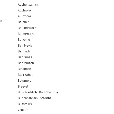
Auchentoshan
Auchroisk
Aultmore
hr
Balblair
Ballindalloch
Balmenach
Balvenie
Ben Nevis
Benriach
Benrinnes
Benromach
Bladnoch
Blair Athol
Bowmore
Braeval
Bruichladdich | Port Charlotte
Bunnahabhain | Staoisha
Bushmills
Caol Ila