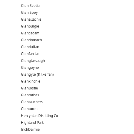
Glen Scotia
Glen Spey
Glenallachie
Glenburgie
Glencadam
Glendronach
Glendullan
Glenfarclas
Glenglassaugh
Glengoyne
Glengyle (Kilkerran)
Glenkinchie
Glenlossie
Glenrothes
Glentauchers
Glenturret
Hercynian Distilling Co.
Highland Park
InchDairnie