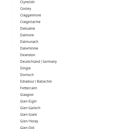
Clynelish
Cooley
Cragganmore
Craigellachie
Dailuaine
Dalmore​
Dalmunach
Dalwhinnie
Deanston
Deutschland | Germany
Dingle
Dornoch
Edradour | Ballechin
Fettercairn
Glasgow
Glen Elgin
Glen Garioch
Glen Grant
Glen Moray
Glen Ord