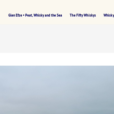
Glen Efze • Peat, Whisky and the Sea
The Fifty Whiskys
Whisky