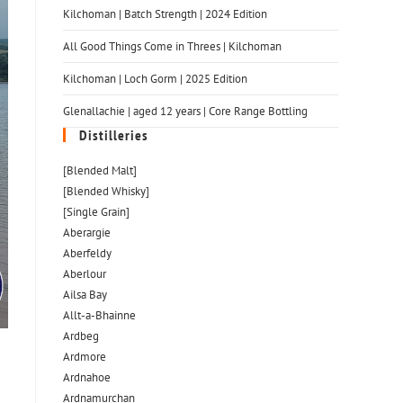
Kilchoman | Batch Strength | 2024 Edition
All Good Things Come in Threes | Kilchoman
Kilchoman | Loch Gorm​ | 2025 Edition
Glenallachie | aged 12 years | Core Range Bottling
Distilleries
[Blended Malt]
[Blended Whisky]
[Single Grain]
Aberargie
Aberfeldy
Aberlour
Ailsa Bay
Allt-a-Bhainne
Ardbeg
Ardmore
Ardnahoe
Ardnamurchan