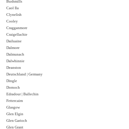
Bushmills
Caol Ila
Clynelish
Cooley
Cragganmore
Craigellachie
Dailuaine
Dalmore​
Dalmunach
Dalwhinnie
Deanston
Deutschland | Germany
Dingle
Dornoch
Edradour | Ballechin
Fettercairn
Glasgow
Glen Elgin
Glen Garioch
Glen Grant