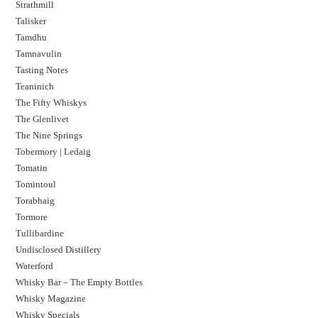
Strathmill
Talisker
Tamdhu
Tamnavulin
Tasting Notes
Teaninich
The Fifty Whiskys
The Glenlivet
The Nine Springs
Tobermory | Ledaig
Tomatin
Tomintoul
Torabhaig
Tormore
Tullibardine
Undisclosed Distillery
Waterford
Whisky Bar – The Empty Bottles
Whisky Magazine
Whisky Specials