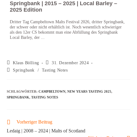
Springbank | 2015 – 2025 | Local Barley –
Spr
2025 Edition
– B
Dritter Tag Campbeltown Malts Festival 2026, dritter Springbank,
Zweit
der schwer oder nicht erhältlich ist. Noch wesentlich schwieriger
Sprin
als den 12er CS bekommt man eine Abfüllung des Springbank
Cask 
Local Barley, der ...
Whisk
Klaus Bölling
31. Dezember 2024
Springbank
/
Tasting Notes
SCHLAGWÖRTER
:
CAMPBELTOWN
,
NEW YEARS TASTING 2025
,
SPRINGBANK
,
TASTING NOTES
Vorheriger Beitrag
Ledaig | 2008 – 2024 | Malts of Scotland