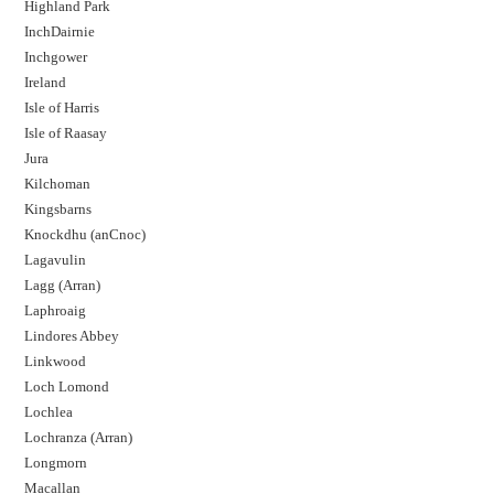
Highland Park
InchDairnie
Inchgower
Ireland
Isle of Harris
Isle of Raasay
Jura
Kilchoman
Kingsbarns
Knockdhu (anCnoc)
Lagavulin
Lagg (Arran)
Laphroaig
Lindores Abbey
Linkwood
Loch Lomond
Lochlea
Lochranza (Arran)
Longmorn
Macallan