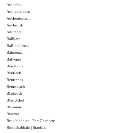
Ardnahoe
Ardnamurchan
Auchentoshan
Auchroisk
Aultmore
Balblair
Ballindalloch
Balmenach
Balvenie
Ben Nevis
Benriach
Benrinnes
Benromach
Bladnoch
Blair Athol
Bowmore
Braeval
Bruichladdich | Port Charlotte
Bunnahabhain | Staoisha