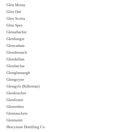
Glen Moray
Glen Ord
Glen Scotia
Glen Spey
Glenallachie
Glenburgie
Glencadam
Glendronach
Glendullan
Glenfarclas
Glenglassaugh
Glengoyne
Glengyle (Kilkerran)
Glenkinchie
Glenlossie
Glenrothes
Glentauchers
Glenturret
Hercynian Distilling Co.