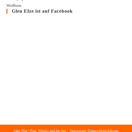
Wolfburn
Glen Efze ist auf Facebook
Glen Efze • Peat, Whisky and the Sea
Impressum | Datenschutzerklärung