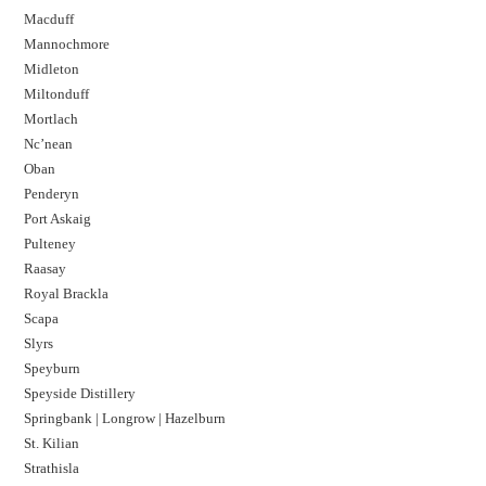
Macduff
Mannochmore
Midleton
Miltonduff
Mortlach
Nc’nean
Oban
Penderyn
Port Askaig
Pulteney
Raasay
Royal Brackla
Scapa
Slyrs
Speyburn
Speyside Distillery
Springbank | Longrow | Hazelburn
St. Kilian
Strathisla