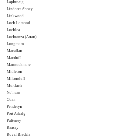
Laphroaig
Lindores Abbey
Linkwood
Loch Lomond
Lochlea
Lochranza (Arran)
Longmorn
Macallan
Macduff
Mannochmore
Midleton
Miltonduff
Mortlach
Nc’nean
Oban
Penderyn
Port Askaig
Pulteney
Raasay
Royal Brackla