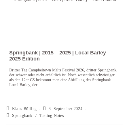
Springbank | 2015 – 2025 | Local Barley –
Spr
2025 Edition
– B
Dritter Tag Campbeltown Malts Festival 2026, dritter Springbank,
Zweit
der schwer oder nicht erhältlich ist. Noch wesentlich schwieriger
Sprin
als den 12er CS bekommt man eine Abfüllung des Springbank
Cask 
Local Barley, der ...
Whisk
Klaus Bölling
3. September 2024
Springbank
/
Tasting Notes