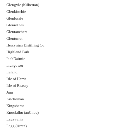
Glengyle (Kilkerran)
Glenkinchie
Glenlossie
Glenrothes
Glentauchers
Glenturret
Hercynian Distilling Co.
Highland Park
InchDairnie
Inchgower
Ireland
Isle of Harris
Isle of Raasay
Jura
Kilchoman
Kingsbarns
Knockdhu (anCnoc)
Lagavulin
Lagg (Arran)