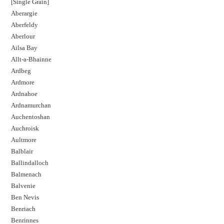
[Single Grain]
Aberargie
Aberfeldy
Aberlour
Ailsa Bay
Allt-a-Bhainne
Ardbeg
Ardmore
Ardnahoe
Ardnamurchan
Auchentoshan
Auchroisk
Aultmore
Balblair
Ballindalloch
Balmenach
Balvenie
Ben Nevis
Benriach
Benrinnes