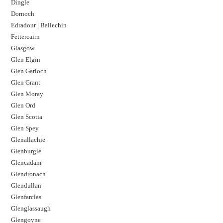
Dingle
Dornoch
Edradour | Ballechin
Fettercairn
Glasgow
Glen Elgin
Glen Garioch
Glen Grant
Glen Moray
Glen Ord
Glen Scotia
Glen Spey
Glenallachie
Glenburgie
Glencadam
Glendronach
Glendullan
Glenfarclas
Glenglassaugh
Glengoyne