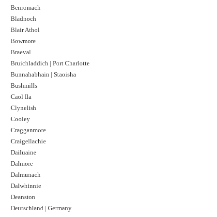
Benromach
Bladnoch
Blair Athol
Bowmore
Braeval
Bruichladdich | Port Charlotte
Bunnahabhain | Staoisha
Bushmills
Caol Ila
Clynelish
Cooley
Cragganmore
Craigellachie
Dailuaine
Dalmore​
Dalmunach
Dalwhinnie
Deanston
Deutschland | Germany