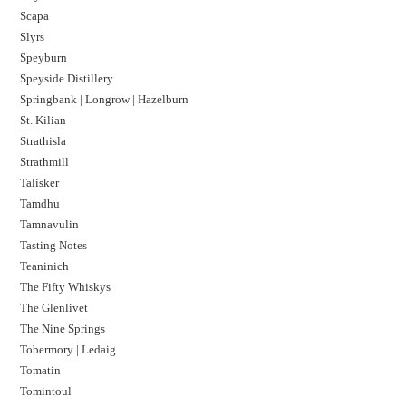
Scapa
Slyrs
Speyburn
Speyside Distillery
Springbank | Longrow | Hazelburn
St. Kilian
Strathisla
Strathmill
Talisker
Tamdhu
Tamnavulin
Tasting Notes
Teaninich
The Fifty Whiskys
The Glenlivet
The Nine Springs
Tobermory | Ledaig
Tomatin
Tomintoul