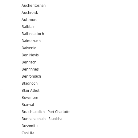
Auchentoshan
Auchroisk
s
Aultmore
Balblair
Ballindalloch
Balmenach
Balvenie
Ben Nevis
Benriach
Benrinnes
Benromach
Bladnoch
Blair Athol
Bowmore
Braeval
Bruichladdich | Port Charlotte
Bunnahabhain | Staoisha
Bushmills
Caol Ila