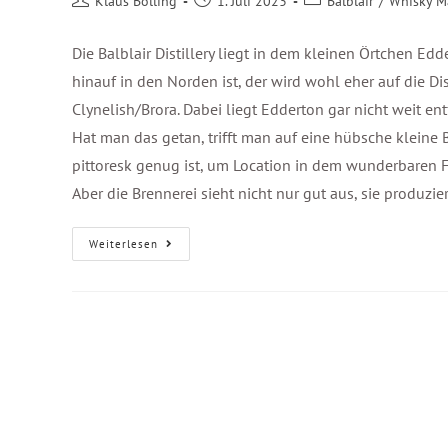
Klaus Bölling
1. Juli 2023
Balblair
/
Whisky M
Die Balblair Distillery liegt in dem kleinen Örtchen Ed
hinauf in den Norden ist, der wird wohl eher auf die D
Clynelish/Brora. Dabei liegt Edderton gar nicht weit ent
Hat man das getan, trifft man auf eine hübsche kleine
pittoresk genug ist, um Location in dem wunderbaren F
Aber die Brennerei sieht nicht nur gut aus, sie produzie
Weiterlesen