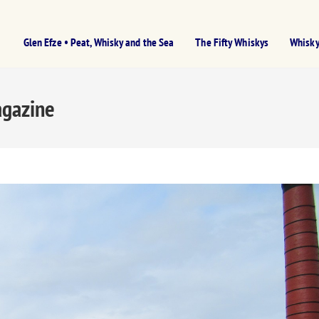
Glen Efze • Peat, Whisky and the Sea
The Fifty Whiskys
Whisky
agazine