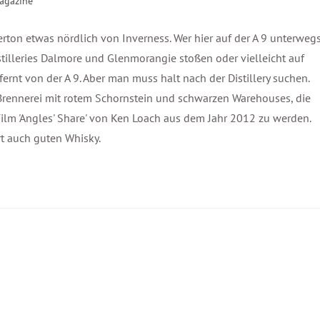
agazine
derton etwas nördlich von Inverness. Wer hier auf der A 9 unterweg
istilleries Dalmore und Glenmorangie stoßen oder vielleicht auf
fernt von der A 9. Aber man muss halt nach der Distillery suchen.
 Brennerei mit rotem Schornstein und schwarzen Warehouses, die
ilm 'Angles' Share' von Ken Loach aus dem Jahr 2012 zu werden.
rt auch guten Whisky.