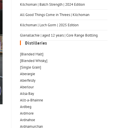
Kilchoman | Batch Strength | 2024 Edition
All Good Things Come in Threes | Kilchoman
Kilchoman | Loch Gorm​ | 2025 Edition
Glenallachie | aged 12 years | Core Range Bottling
Distilleries
[Blended Malt]
[Blended Whisky]
[Single Grain]
Aberargie
Aberfeldy
Aberlour
Ailsa Bay
Allt-a-Bhainne
Ardbeg
Ardmore
Ardnahoe
Ardnamurchan