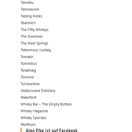
Tamdhu
Tamnavulin
Tasting Notes
Teaninich
The Fifty Whiskys
The Glenlivet
The Nine Springs
Tobermory | Ledaig
Tomatin
Tomintoul
Torabhaig
Tormore
Tullibardine
Undisclosed Distillery
Waterford
Whisky Bar – The Empty Bottles
Whisky Magazine
Whisky Specials
Wolfburn
Glen Efze ist auf Facebook