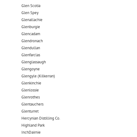
Glen Scotia
Glen Spey
Glenallachie
Glenburgie
Glencadam
Glendronach
Glendullan
Glenfarclas
Glenglassaugh
Glengoyne
Glengyle (Kilkerran)
Glenkinchie
Glenlossie
Glenrothes
Glentauchers
Glenturret
Hercynian Distilling Co.
Highland Park
InchDairnie