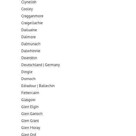
Clynelish
Cooley
Cragganmore
Craigellachie
Dailuaine
Dalmore​
Dalmunach
Dalwhinnie
Deanston
Deutschland | Germany
Dingle
Dornoch
Edradour | Ballechin
Fettercairn
Glasgow
Glen Elgin
Glen Garioch
Glen Grant
Glen Moray
Glen Ord