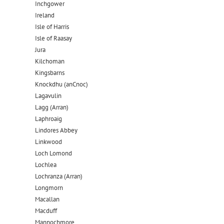
Inchgower
Ireland
Isle of Harris
Isle of Raasay
Jura
Kilchoman
Kingsbarns
Knockdhu (anCnoc)
Lagavulin
Lagg (Arran)
Laphroaig
Lindores Abbey
Linkwood
Loch Lomond
Lochlea
Lochranza (Arran)
Longmorn
Macallan
Macduff
Mannochmore