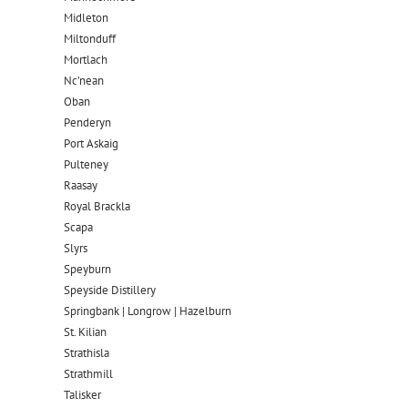
Midleton
Miltonduff
Mortlach
Nc’nean
Oban
Penderyn
Port Askaig
Pulteney
Raasay
Royal Brackla
Scapa
Slyrs
Speyburn
Speyside Distillery
Springbank | Longrow | Hazelburn
St. Kilian
Strathisla
Strathmill
Talisker