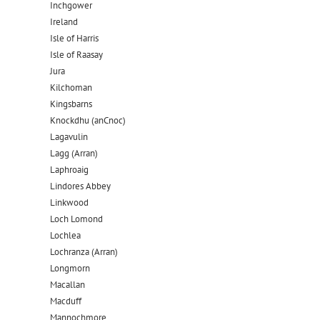
Inchgower
Ireland
Isle of Harris
Isle of Raasay
Jura
Kilchoman
Kingsbarns
Knockdhu (anCnoc)
Lagavulin
Lagg (Arran)
Laphroaig
Lindores Abbey
Linkwood
Loch Lomond
Lochlea
Lochranza (Arran)
Longmorn
Macallan
Macduff
Mannochmore