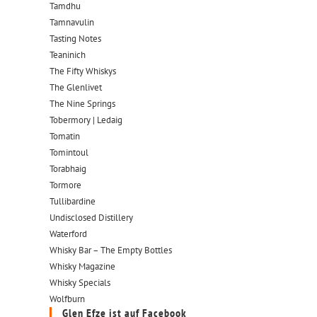
Tamdhu
Tamnavulin
Tasting Notes
Teaninich
The Fifty Whiskys
The Glenlivet
The Nine Springs
Tobermory | Ledaig
Tomatin
Tomintoul
Torabhaig
Tormore
Tullibardine
Undisclosed Distillery
Waterford
Whisky Bar – The Empty Bottles
Whisky Magazine
Whisky Specials
Wolfburn
Glen Efze ist auf Facebook