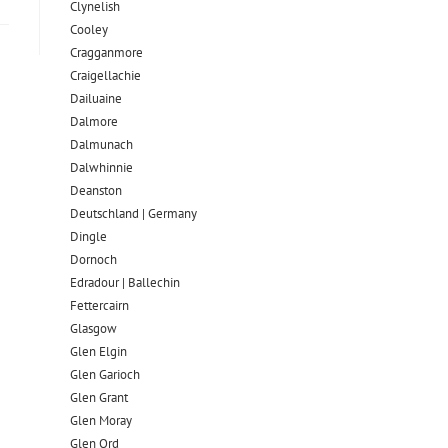
Clynelish
Cooley
Cragganmore
Craigellachie
Dailuaine
Dalmore​
Dalmunach
Dalwhinnie
Deanston
Deutschland | Germany
Dingle
Dornoch
Edradour | Ballechin
Fettercairn
Glasgow
Glen Elgin
Glen Garioch
Glen Grant
Glen Moray
Glen Ord