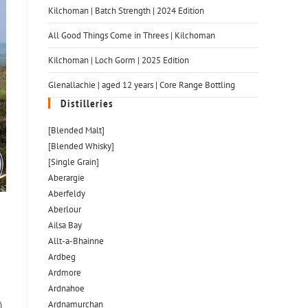
Kilchoman | Batch Strength | 2024 Edition
All Good Things Come in Threes | Kilchoman
Kilchoman | Loch Gorm​ | 2025 Edition
Glenallachie | aged 12 years | Core Range Bottling
Distilleries
[Blended Malt]
[Blended Whisky]
[Single Grain]
Aberargie
Aberfeldy
Aberlour
Ailsa Bay
Allt-a-Bhainne
Ardbeg
Ardmore
Ardnahoe
)
Ardnamurchan