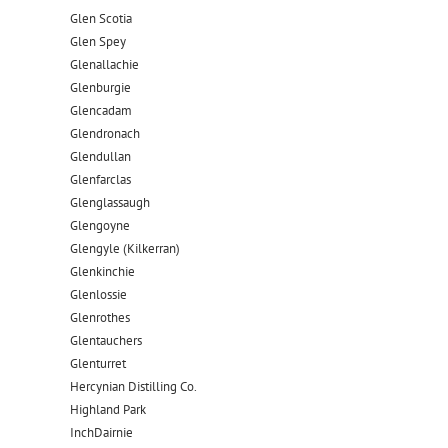
Glen Scotia
Glen Spey
Glenallachie
Glenburgie
Glencadam
Glendronach
Glendullan
Glenfarclas
Glenglassaugh
Glengoyne
Glengyle (Kilkerran)
Glenkinchie
Glenlossie
Glenrothes
Glentauchers
Glenturret
Hercynian Distilling Co.
Highland Park
InchDairnie