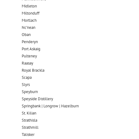
Midleton
Miltonduff
Mortlach
Nc’nean
Oban
Penderyn
Port Askaig
Pulteney
Raasay
Royal Brackla
Scapa
Slyrs
Speyburn
Speyside Distillery
Springbank | Longrow | Hazelburn
St. Kilian
Strathisla
Strathmill
Talisker