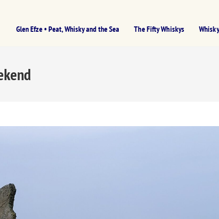
Glen Efze • Peat, Whisky and the Sea
The Fifty Whiskys
Whisky
eekend