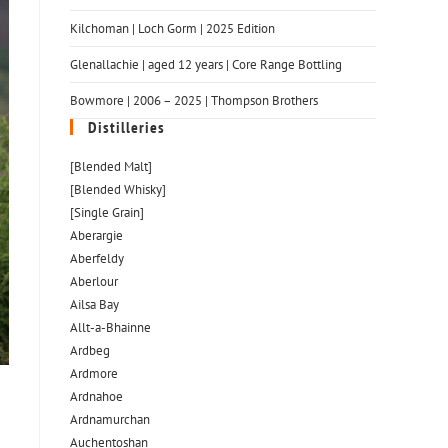
Kilchoman | Loch Gorm​ | 2025 Edition
Glenallachie | aged 12 years | Core Range Bottling
Bowmore | 2006 – 2025 | Thompson Brothers
Distilleries
[Blended Malt]
[Blended Whisky]
[Single Grain]
Aberargie
Aberfeldy
Aberlour
Ailsa Bay
Allt-a-Bhainne
Ardbeg
Ardmore
Ardnahoe
Ardnamurchan
Auchentoshan