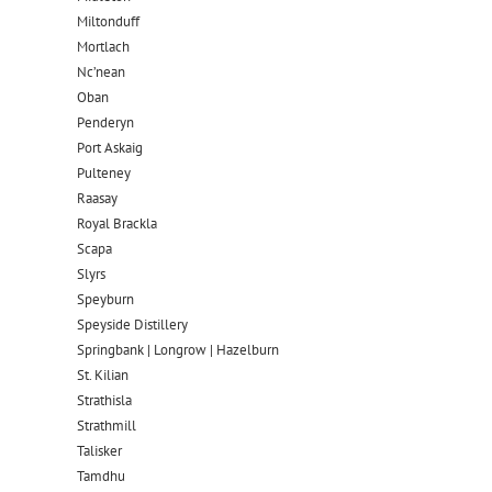
Miltonduff
Mortlach
Nc’nean
Oban
Penderyn
Port Askaig
Pulteney
Raasay
Royal Brackla
Scapa
Slyrs
Speyburn
Speyside Distillery
Springbank | Longrow | Hazelburn
St. Kilian
Strathisla
Strathmill
Talisker
Tamdhu