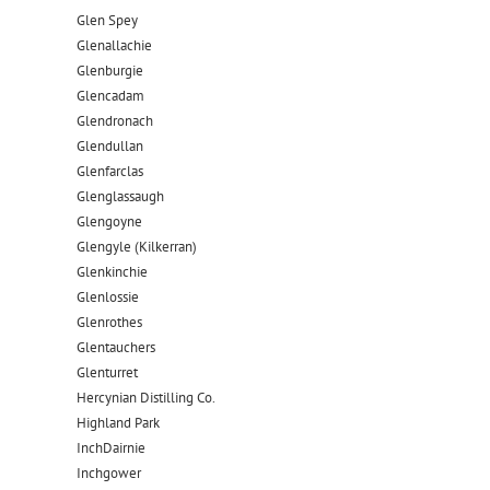
Glen Spey
Glenallachie
Glenburgie
Glencadam
Glendronach
Glendullan
Glenfarclas
Glenglassaugh
Glengoyne
Glengyle (Kilkerran)
Glenkinchie
Glenlossie
Glenrothes
Glentauchers
Glenturret
Hercynian Distilling Co.
Highland Park
InchDairnie
Inchgower