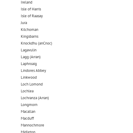
Ireland
Isle of Harris
Isle of Raasay
Jura
Kilchoman
Kingsbarns
Knockdhu (anCnoc)
Lagavulin
Lagg (Arran)
Laphroaig
Lindores Abbey
Linkwood
Loch Lomond
Lochlea
Lochranza (Arran)
Longmorn
Macallan
Macduff
Mannochmore
Midleton