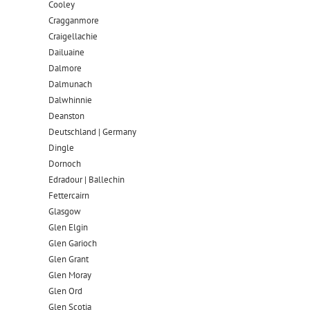
Cooley
Cragganmore
Craigellachie
Dailuaine
Dalmore​
Dalmunach
Dalwhinnie
Deanston
Deutschland | Germany
Dingle
Dornoch
Edradour | Ballechin
Fettercairn
Glasgow
Glen Elgin
Glen Garioch
Glen Grant
Glen Moray
Glen Ord
Glen Scotia