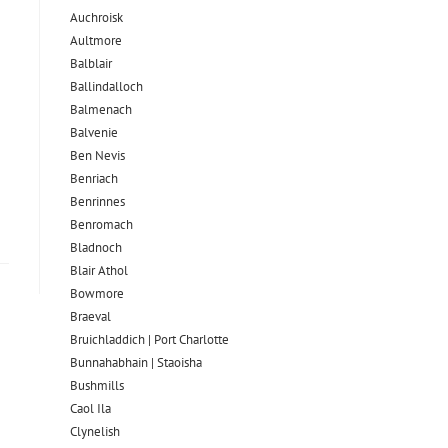
Auchroisk
Aultmore
Balblair
Ballindalloch
Balmenach
Balvenie
Ben Nevis
Benriach
Benrinnes
Benromach
Bladnoch
Blair Athol
Bowmore
Braeval
Bruichladdich | Port Charlotte
Bunnahabhain | Staoisha
Bushmills
Caol Ila
Clynelish