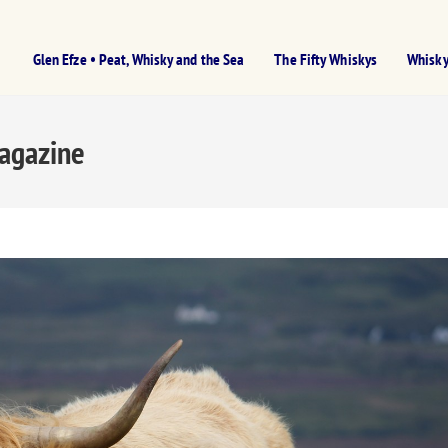
Glen Efze • Peat, Whisky and the Sea
The Fifty Whiskys
Whisky
Magazine