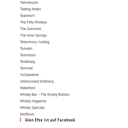
Tamnavulin
Tasting Notes
Teaninich
The Fifty Whiskys
The Glenlivet
The Nine Springs
Tobermory | Ledaig
Tomatin
Tomintoul
Torabhaig
Tormore
Tullibardine
Undisclosed Distillery
Waterford
Whisky Bar – The Empty Bottles
Whisky Magazine
Whisky Specials
Wolfburn
Glen Efze ist auf Facebook