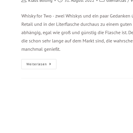
Klaus Bölling
31. August 2022
Glenfarclas
/
W
Whisky for Two - zwei Whiskys und ein paar Gedanken ü
Retail und in der Literflasche durchaus zu einem guten 
abhängig, egal wie groß und günstig die Flasche ist. De
die schon sehr lange auf dem Markt sind, die wahrschei
manchmal genießt.
Weiterlesen