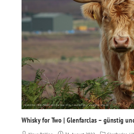
Whisky for Two | Glenfarclas – günstig und