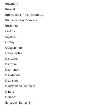
Bowmore
Braeval
Bruichladdich | Port Charlotte
Bunnahabhain | Staoisha
Bushmills
Caol Ila
Clynelish
Cooley
Cragganmore
Craigellachie
Dailuaine
Dalmore​
Dalmunach
Dalwhinnie
Deanston
Deutschland | Germany
Dingle
Dornoch
Edradour | Ballechin