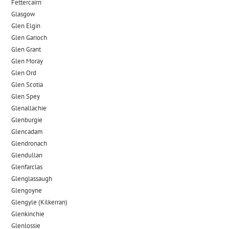
Fettercairn
Glasgow
Glen Elgin
Glen Garioch
Glen Grant
Glen Moray
Glen Ord
Glen Scotia
Glen Spey
Glenallachie
Glenburgie
Glencadam
Glendronach
Glendullan
Glenfarclas
Glenglassaugh
Glengoyne
Glengyle (Kilkerran)
Glenkinchie
Glenlossie