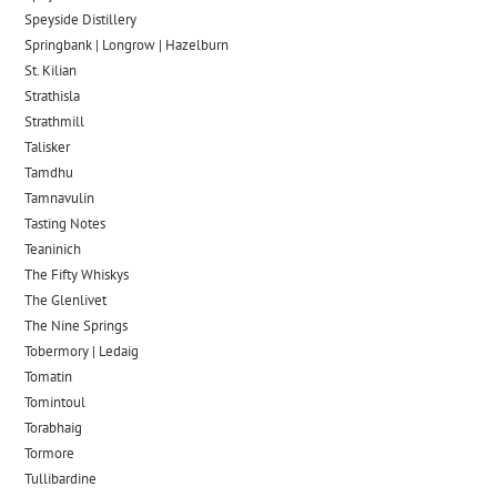
Speyside Distillery
Springbank | Longrow | Hazelburn
St. Kilian
Strathisla
Strathmill
Talisker
Tamdhu
Tamnavulin
Tasting Notes
Teaninich
The Fifty Whiskys
The Glenlivet
The Nine Springs
Tobermory | Ledaig
Tomatin
Tomintoul
Torabhaig
Tormore
Tullibardine