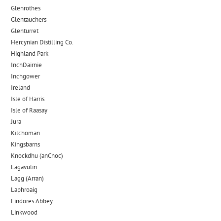
Glenrothes
Glentauchers
Glenturret
Hercynian Distilling Co.
Highland Park
InchDairnie
Inchgower
Ireland
Isle of Harris
Isle of Raasay
Jura
Kilchoman
Kingsbarns
Knockdhu (anCnoc)
Lagavulin
Lagg (Arran)
Laphroaig
Lindores Abbey
Linkwood