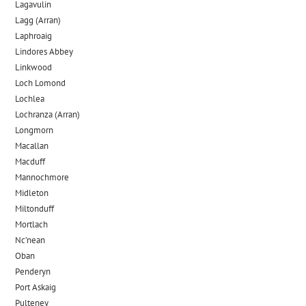
Lagavulin
Lagg (Arran)
Laphroaig
Lindores Abbey
Linkwood
Loch Lomond
Lochlea
Lochranza (Arran)
Longmorn
Macallan
Macduff
Mannochmore
Midleton
Miltonduff
Mortlach
Nc’nean
Oban
Penderyn
Port Askaig
Pulteney