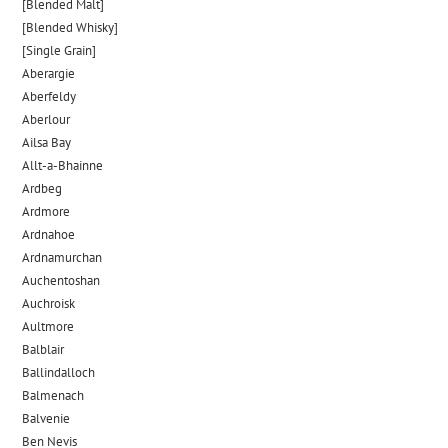
[Blended Malt]
[Blended Whisky]
[Single Grain]
Aberargie
Aberfeldy
Aberlour
Ailsa Bay
Allt-a-Bhainne
Ardbeg
Ardmore
Ardnahoe
Ardnamurchan
Auchentoshan
Auchroisk
Aultmore
Balblair
Ballindalloch
Balmenach
Balvenie
Ben Nevis