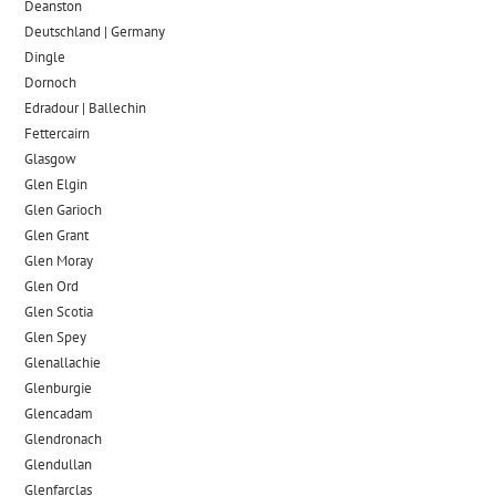
Deanston
Deutschland | Germany
Dingle
Dornoch
Edradour | Ballechin
Fettercairn
Glasgow
Glen Elgin
Glen Garioch
Glen Grant
Glen Moray
Glen Ord
Glen Scotia
Glen Spey
Glenallachie
Glenburgie
Glencadam
Glendronach
Glendullan
Glenfarclas