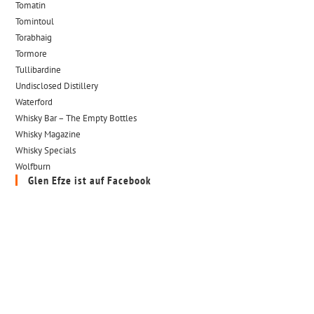
Tomatin
Tomintoul
Torabhaig
Tormore
Tullibardine
Undisclosed Distillery
Waterford
Whisky Bar – The Empty Bottles
Whisky Magazine
Whisky Specials
Wolfburn
Glen Efze ist auf Facebook