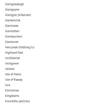
Glenglassaugh
Glengoyne
Glengyle (Kilkerran)
Glenkinchie
Glenlossie
Glenrothes
Glentauchers
Glenturret
Hercynian Distilling Co.
Highland Park
InchDairnie
Inchgower
Ireland
Isle of Harris
Isle of Raasay
Jura
Kilchoman
Kingsbarns
Knockdhu (anCnoc)