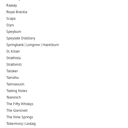
Raasay
Royal Brackla
Scapa
Slyrs
Speyburn
Speyside Distillery
Springbank | Longrow | Hazelburn
St. Kilian
Strathisla
Strathmill
Talisker
Tamdhu
Tamnavulin
Tasting Notes
Teaninich
The Fifty Whiskys
The Glenlivet
The Nine Springs
Tobermory | Ledaig