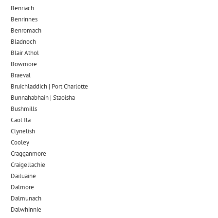
Benriach
Benrinnes
Benromach
Bladnoch
Blair Athol
Bowmore
Braeval
Bruichladdich | Port Charlotte
Bunnahabhain | Staoisha
Bushmills
Caol Ila
Clynelish
Cooley
Cragganmore
Craigellachie
Dailuaine
Dalmore​
Dalmunach
Dalwhinnie