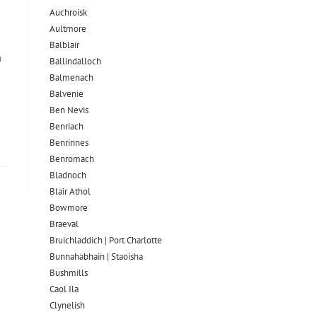
Auchroisk
Aultmore
Balblair
m
Ballindalloch
Balmenach
Balvenie
Ben Nevis
Benriach
Benrinnes
Benromach
Bladnoch
Blair Athol
Bowmore
Braeval
Bruichladdich | Port Charlotte
Bunnahabhain | Staoisha
Bushmills
Caol Ila
Clynelish