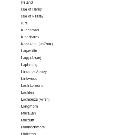
Ireland
Isle of Harris
Isle of Raasay
Jura
Kilchoman
Kingsbarns
Knockdhu (anCnoc)
Lagavulin
Lagg (Arran)
Laphroaig
Lindores Abbey
Linkwood
Loch Lomond
Lochlea
Lochranza (Arran)
Longmorn
Macallan
Macduff
Mannochmore
Midleton