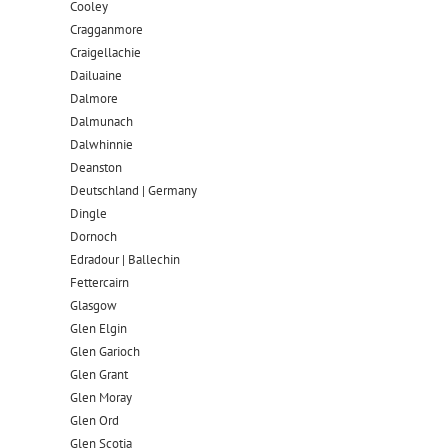
Cooley
Cragganmore
Craigellachie
Dailuaine
Dalmore​
Dalmunach
Dalwhinnie
Deanston
Deutschland | Germany
Dingle
Dornoch
Edradour | Ballechin
Fettercairn
Glasgow
Glen Elgin
Glen Garioch
Glen Grant
Glen Moray
Glen Ord
Glen Scotia