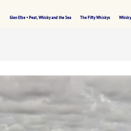
Glen Efze • Peat, Whisky and the Sea
The Fifty Whiskys
Whisky