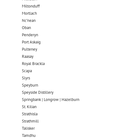
Miltonduff
Mortlach
Nc’nean
Oban
Penderyn
Port Askaig
Pulteney
Raasay
Royal Brackla
Scapa
Slyrs
Speyburn
Speyside Distillery
Springbank | Longrow | Hazelburn
St. Kilian
Strathisla
Strathmill
Talisker
Tamdhu