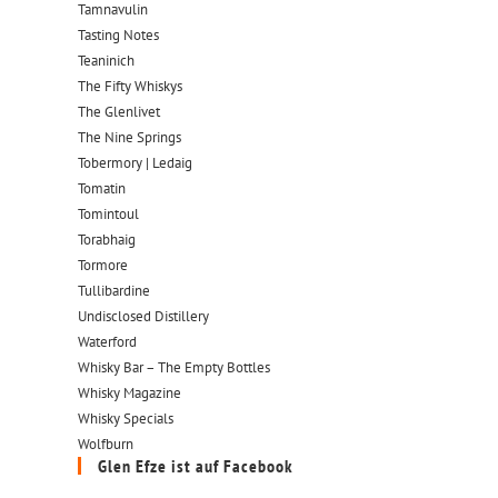
Tamnavulin
Tasting Notes
Teaninich
The Fifty Whiskys
The Glenlivet
The Nine Springs
Tobermory | Ledaig
Tomatin
Tomintoul
Torabhaig
Tormore
Tullibardine
Undisclosed Distillery
Waterford
Whisky Bar – The Empty Bottles
Whisky Magazine
Whisky Specials
Wolfburn
Glen Efze ist auf Facebook