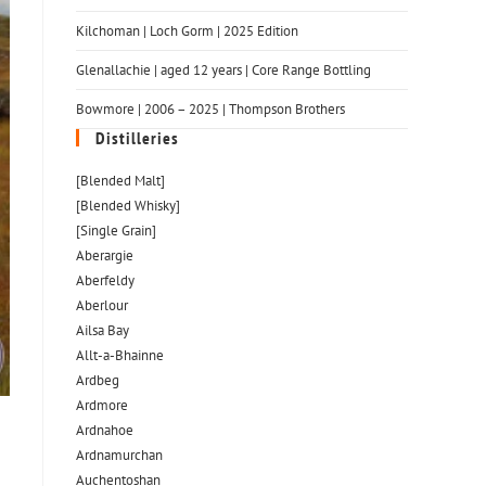
Kilchoman | Loch Gorm​ | 2025 Edition
Glenallachie | aged 12 years | Core Range Bottling
Bowmore | 2006 – 2025 | Thompson Brothers
Distilleries
[Blended Malt]
[Blended Whisky]
[Single Grain]
Aberargie
Aberfeldy
Aberlour
Ailsa Bay
Allt-a-Bhainne
Ardbeg
Ardmore
Ardnahoe
Ardnamurchan
Auchentoshan