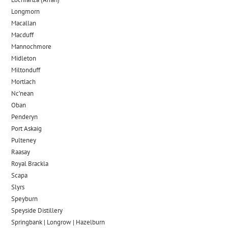
Longmorn
Macallan
Macduff
Mannochmore
Midleton
Miltonduff
Mortlach
Nc’nean
Oban
Penderyn
Port Askaig
Pulteney
Raasay
Royal Brackla
Scapa
Slyrs
Speyburn
Speyside Distillery
Springbank | Longrow | Hazelburn