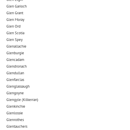
Glen Garioch
Glen Grant
Glen Moray
Glen Ord
Glen Scotia
Glen Spey
Glenallachie
Glenburgie
Glencadam
Glendronach
Glendullan
Glenfarclas
Glenglassaugh
Glengoyne
Glengyle (Kilkerran)
Glenkinchie
Glenlossie
Glenrothes
Glentauchers