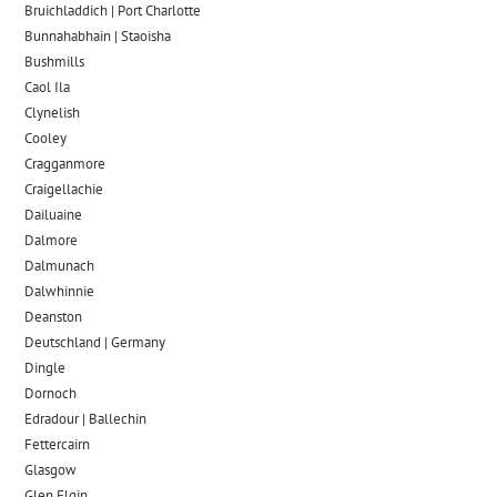
Bruichladdich | Port Charlotte
Bunnahabhain | Staoisha
Bushmills
Caol Ila
Clynelish
Cooley
Cragganmore
Craigellachie
Dailuaine
Dalmore​
Dalmunach
Dalwhinnie
Deanston
Deutschland | Germany
Dingle
Dornoch
Edradour | Ballechin
Fettercairn
Glasgow
Glen Elgin