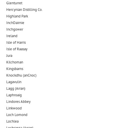
Glenturret
Hercynian Distilling Co.
Highland Park
InchDairnie
Inchgower
Ireland
Isle of Harris
Isle of Raasay
Jura
Kilchoman
Kingsbarns
Knockdhu (anCnoc)
Lagavulin
Lagg (Arran)
Laphroaig
Lindores Abbey
Linkwood
Loch Lomond
Lochlea
Lochranza (Arran)