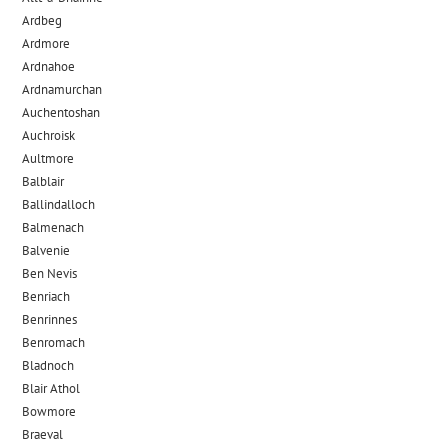
Ardbeg
Ardmore
Ardnahoe
Ardnamurchan
Auchentoshan
Auchroisk
Aultmore
Balblair
Ballindalloch
Balmenach
Balvenie
Ben Nevis
Benriach
Benrinnes
Benromach
Bladnoch
Blair Athol
Bowmore
Braeval