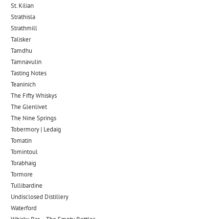
St. Kilian
Strathisla
Strathmill
Talisker
Tamdhu
Tamnavulin
Tasting Notes
Teaninich
The Fifty Whiskys
The Glenlivet
The Nine Springs
Tobermory | Ledaig
Tomatin
Tomintoul
Torabhaig
Tormore
Tullibardine
Undisclosed Distillery
Waterford