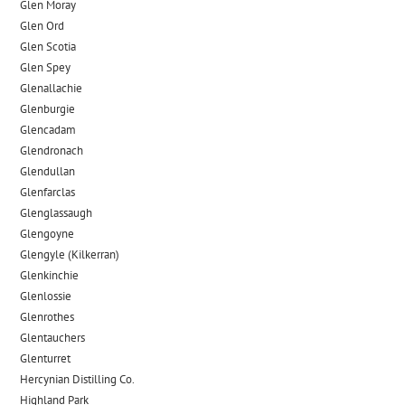
Glen Moray
Glen Ord
Glen Scotia
Glen Spey
Glenallachie
Glenburgie
Glencadam
Glendronach
Glendullan
Glenfarclas
Glenglassaugh
Glengoyne
Glengyle (Kilkerran)
Glenkinchie
Glenlossie
Glenrothes
Glentauchers
Glenturret
Hercynian Distilling Co.
Highland Park