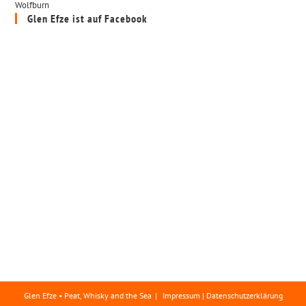
Wolfburn
Glen Efze ist auf Facebook
Glen Efze • Peat, Whisky and the Sea
Impressum | Datenschutzerklärung