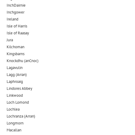
InchDairnie
Inchgower
Ireland
Isle of Harris
Isle of Raasay
Jura
Kilchoman
Kingsbarns
Knockdhu (anCnoc)
Lagavulin
Lagg (Arran)
Laphroaig
Lindores Abbey
Linkwood
Loch Lomond
Lochlea
Lochranza (Arran)
Longmorn
Macallan