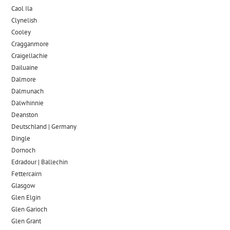
Caol Ila
Clynelish
Cooley
Cragganmore
Craigellachie
Dailuaine
Dalmore​
Dalmunach
Dalwhinnie
Deanston
Deutschland | Germany
Dingle
Dornoch
Edradour | Ballechin
Fettercairn
Glasgow
Glen Elgin
Glen Garioch
Glen Grant