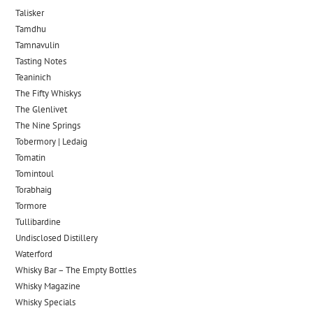
Talisker
Tamdhu
Tamnavulin
Tasting Notes
Teaninich
The Fifty Whiskys
The Glenlivet
The Nine Springs
Tobermory | Ledaig
Tomatin
Tomintoul
Torabhaig
Tormore
Tullibardine
Undisclosed Distillery
Waterford
Whisky Bar – The Empty Bottles
Whisky Magazine
Whisky Specials