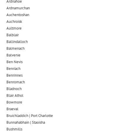
Ardnahoe
Ardnamurchan
Auchentoshan
Auchroisk
Aultmore
Balblair
Ballindalloch
Balmenach
Balvenie
Ben Nevis
Benriach
Benrinnes
Benromach
Bladnoch
Blair Athol
Bowmore
Braeval
Bruichladdich | Port Charlotte
Bunnahabhain | Staoisha
Bushmills