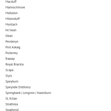
Macduff
Mannochmore
Midleton
Miltonduff
Mortlach
Nc’nean
Oban
Penderyn
Port Askaig
Pulteney
Raasay
Royal Brackla
Scapa
Slyrs
Speyburn
Speyside Distillery
Springbank | Longrow | Hazelburn
St. Kilian
Strathisla
Strathmill