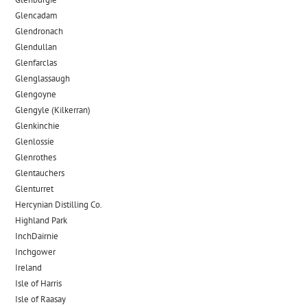
Glencadam
Glendronach
Glendullan
Glenfarclas
Glenglassaugh
Glengoyne
Glengyle (Kilkerran)
Glenkinchie
Glenlossie
Glenrothes
Glentauchers
Glenturret
Hercynian Distilling Co.
Highland Park
InchDairnie
Inchgower
Ireland
Isle of Harris
Isle of Raasay