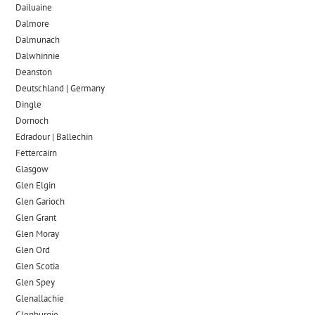
Dailuaine
Dalmore​
Dalmunach
Dalwhinnie
Deanston
Deutschland | Germany
Dingle
Dornoch
Edradour | Ballechin
Fettercairn
Glasgow
Glen Elgin
Glen Garioch
Glen Grant
Glen Moray
Glen Ord
Glen Scotia
Glen Spey
Glenallachie
Glenburgie