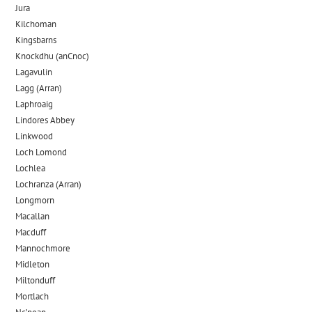
Jura
Kilchoman
Kingsbarns
Knockdhu (anCnoc)
Lagavulin
Lagg (Arran)
Laphroaig
Lindores Abbey
Linkwood
Loch Lomond
Lochlea
Lochranza (Arran)
Longmorn
Macallan
Macduff
Mannochmore
Midleton
Miltonduff
Mortlach