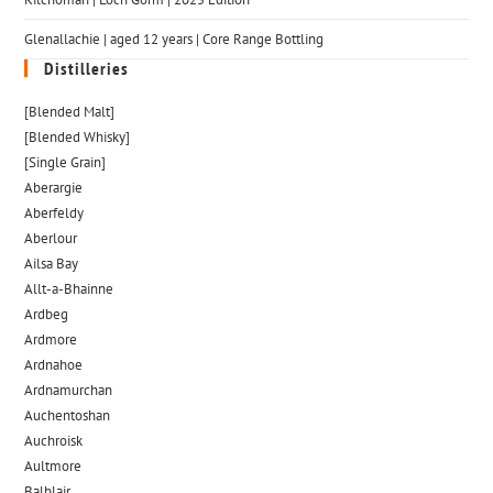
Glenallachie | aged 12 years | Core Range Bottling
Distilleries
[Blended Malt]
[Blended Whisky]
[Single Grain]
Aberargie
Aberfeldy
Aberlour
Ailsa Bay
Allt-a-Bhainne
Ardbeg
Ardmore
Ardnahoe
Ardnamurchan
Auchentoshan
Auchroisk
Aultmore
Balblair