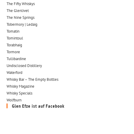
The Fifty Whiskys
The Glenlivet
The Nine Springs
Tobermory | Ledaig
Tomatin
Tomintoul
Torabhaig
Tormore
Tullibardine
Undisclosed Distillery
Waterford
Whisky Bar – The Empty Bottles
Whisky Magazine
Whisky Specials
Wolfburn
Glen Efze ist auf Facebook