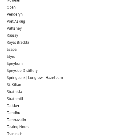
Nc’nean
Oban
Penderyn
Port Askaig
Pulteney
Raasay
Royal Brackla
Scapa
Slyrs
Speyburn
Speyside Distillery
Springbank | Longrow | Hazelburn
St. Kilian
Strathisla
Strathmill
Talisker
Tamdhu
Tamnavulin
Tasting Notes
Teaninich