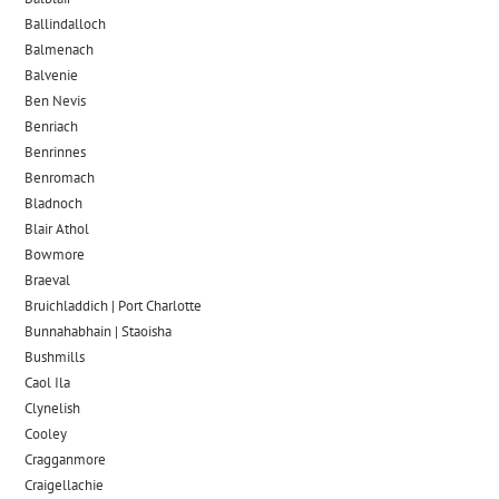
Ballindalloch
Balmenach
Balvenie
Ben Nevis
Benriach
Benrinnes
Benromach
Bladnoch
Blair Athol
Bowmore
Braeval
Bruichladdich | Port Charlotte
Bunnahabhain | Staoisha
Bushmills
Caol Ila
Clynelish
Cooley
Cragganmore
Craigellachie