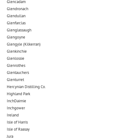
Glencadam
Glendronach
Glendullan
Glenfarclas
Glenglassaugh
Glengoyne
Glengyle (Kilkerran)
Glenkinchie
Glenlossie
Glenrothes
Glentauchers
Glenturret
Hercynian Distilling Co.
Highland Park
InchDairnie
Inchgower
Ireland
Isle of Harris
Isle of Raasay
Jura