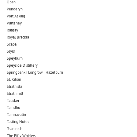
Oban
Penderyn
Port Askaig
Pulteney
Raasay
Royal Brackla
Scapa
Slyrs
Speyburn
Speyside Distillery
Springbank | Longrow | Hazelburn
St. Kilian
Strathisla
Strathmill
Talisker
Tamdhu
Tamnavulin
Tasting Notes
Teaninich
The Fifty Whiskys