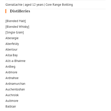
Glenallachie | aged 12 years | Core Range Bottling
Distilleries
[Blended Malt]
[Blended Whisky]
[Single Grain]
Aberargie
Aberfeldy
Aberlour
Ailsa Bay
Allt-a-Bhainne
Ardbeg
Ardmore
Ardnahoe
Ardnamurchan
Auchentoshan
Auchroisk
Aultmore
Balblair