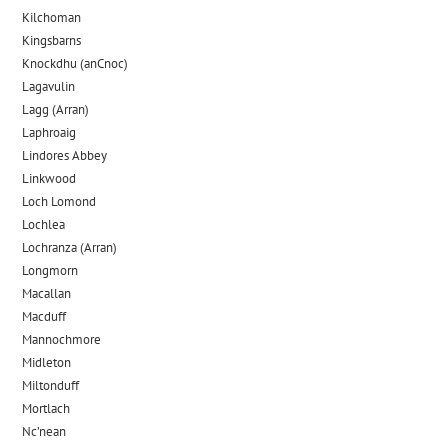
Kilchoman
Kingsbarns
Knockdhu (anCnoc)
Lagavulin
Lagg (Arran)
Laphroaig
Lindores Abbey
Linkwood
Loch Lomond
Lochlea
Lochranza (Arran)
Longmorn
Macallan
Macduff
Mannochmore
Midleton
Miltonduff
Mortlach
Nc’nean