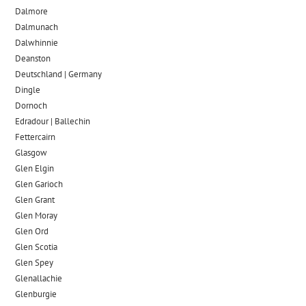
Dalmore​
Dalmunach
Dalwhinnie
Deanston
Deutschland | Germany
Dingle
Dornoch
Edradour | Ballechin
Fettercairn
Glasgow
Glen Elgin
Glen Garioch
Glen Grant
Glen Moray
Glen Ord
Glen Scotia
Glen Spey
Glenallachie
Glenburgie