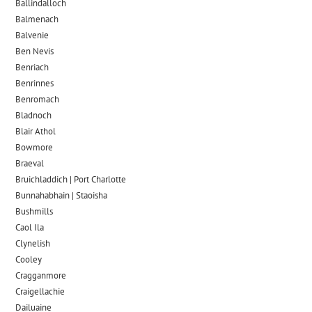
Ballindalloch
Balmenach
Balvenie
Ben Nevis
Benriach
Benrinnes
Benromach
Bladnoch
Blair Athol
Bowmore
Braeval
Bruichladdich | Port Charlotte
Bunnahabhain | Staoisha
Bushmills
Caol Ila
Clynelish
Cooley
Cragganmore
Craigellachie
Dailuaine