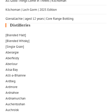
All Good Things Come in Threes | Kilchoman
Kilchoman | Loch Gorm​ | 2025 Edition
Glenallachie | aged 12 years | Core Range Bottling
Distilleries
[Blended Malt]
[Blended Whisky]
[Single Grain]
Aberargie
Aberfeldy
Aberlour
Ailsa Bay
Allt-a-Bhainne
Ardbeg
Ardmore
Ardnahoe
Ardnamurchan
Auchentoshan
Auchroisk