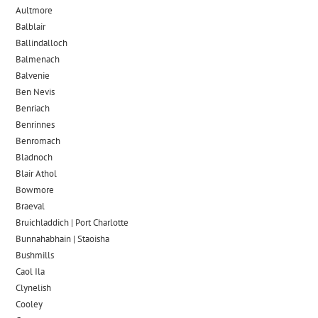
Aultmore
Balblair
Ballindalloch
Balmenach
Balvenie
Ben Nevis
Benriach
Benrinnes
Benromach
Bladnoch
Blair Athol
Bowmore
Braeval
Bruichladdich | Port Charlotte
Bunnahabhain | Staoisha
Bushmills
Caol Ila
Clynelish
Cooley