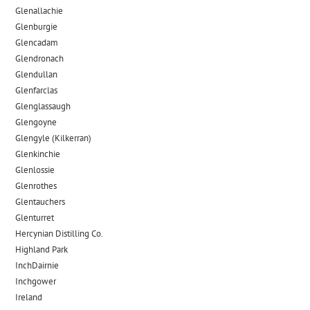
Glenallachie
Glenburgie
Glencadam
Glendronach
Glendullan
Glenfarclas
Glenglassaugh
Glengoyne
Glengyle (Kilkerran)
Glenkinchie
Glenlossie
Glenrothes
Glentauchers
Glenturret
Hercynian Distilling Co.
Highland Park
InchDairnie
Inchgower
Ireland