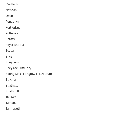
Mortlach
Nc’nean
Oban
Penderyn
Port Askaig
Pulteney
Raasay
Royal Brackla
Scapa
Slyrs
Speyburn
Speyside Distillery
Springbank | Longrow | Hazelburn
St. Kilian
Strathisla
Strathmill
Talisker
Tamdhu
Tamnavulin