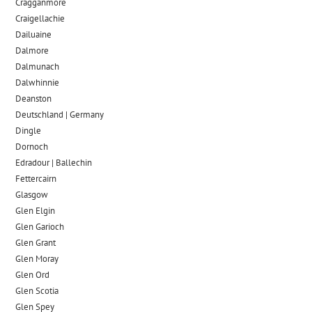
Cragganmore
Craigellachie
Dailuaine
Dalmore​
Dalmunach
Dalwhinnie
Deanston
Deutschland | Germany
Dingle
Dornoch
Edradour | Ballechin
Fettercairn
Glasgow
Glen Elgin
Glen Garioch
Glen Grant
Glen Moray
Glen Ord
Glen Scotia
Glen Spey