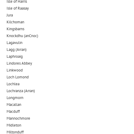
Isle of Harris
Isle of Raasay
Jura
Kilchoman
Kingsbarns
Knockdhu (anCnoc)
Lagavulin
Lagg (Arran)
Laphroaig
Lindores Abbey
Linkwood
Loch Lomond
Lochlea
Lochranza (Arran)
Longmorn
Macallan
Macduff
Mannochmore
Midleton
Miltonduff