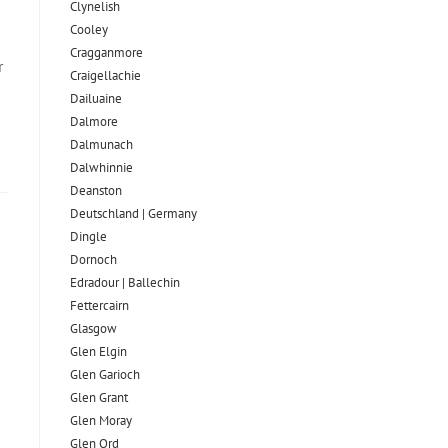
Clynelish
Cooley
Cragganmore
r
Craigellachie
Dailuaine
Dalmore​
Dalmunach
Dalwhinnie
Deanston
Deutschland | Germany
Dingle
Dornoch
Edradour | Ballechin
Fettercairn
Glasgow
Glen Elgin
Glen Garioch
Glen Grant
Glen Moray
Glen Ord