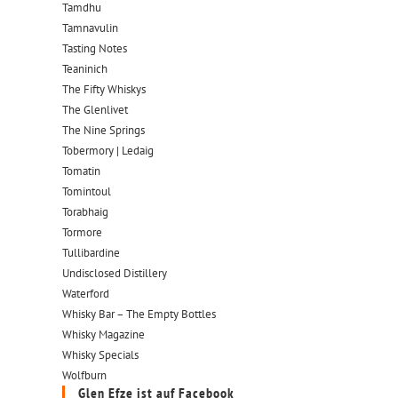
Tamdhu
Tamnavulin
Tasting Notes
Teaninich
The Fifty Whiskys
The Glenlivet
The Nine Springs
Tobermory | Ledaig
Tomatin
Tomintoul
Torabhaig
Tormore
Tullibardine
Undisclosed Distillery
Waterford
Whisky Bar – The Empty Bottles
Whisky Magazine
Whisky Specials
Wolfburn
Glen Efze ist auf Facebook