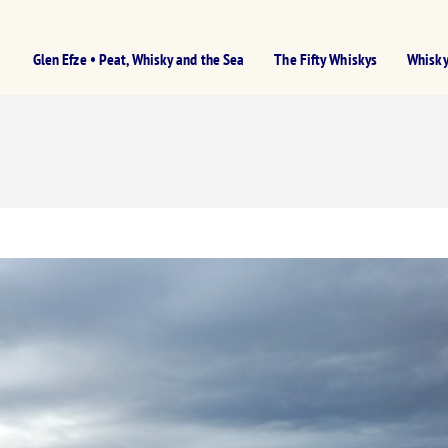
Glen Efze • Peat, Whisky and the Sea
The Fifty Whiskys
Whisky