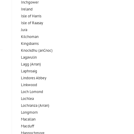
Inchgower
Ireland
Isle of Harris
Isle of Raasay
Jura
Kilchoman
Kingsbarns
Knockdhu (anCnoc)
Lagavulin
Lagg (Arran)
Laphroaig
Lindores Abbey
Linkwood
Loch Lomond
Lochlea
Lochranza (Arran)
Longmorn
Macallan
Macduff
Mannochmore