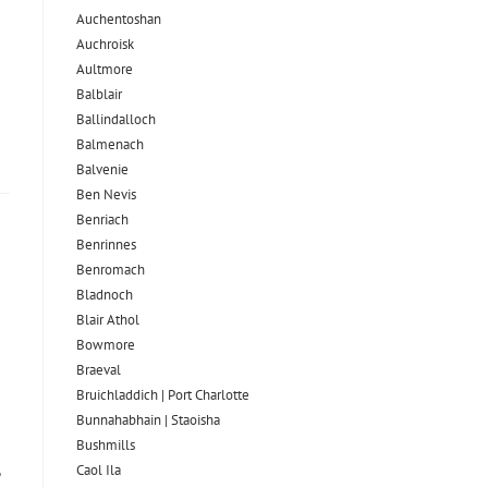
Auchentoshan
Auchroisk
Aultmore
Balblair
Ballindalloch
Balmenach
Balvenie
Ben Nevis
Benriach
Benrinnes
Benromach
Bladnoch
Blair Athol
Bowmore
Braeval
Bruichladdich | Port Charlotte
Bunnahabhain | Staoisha
Bushmills
,
Caol Ila