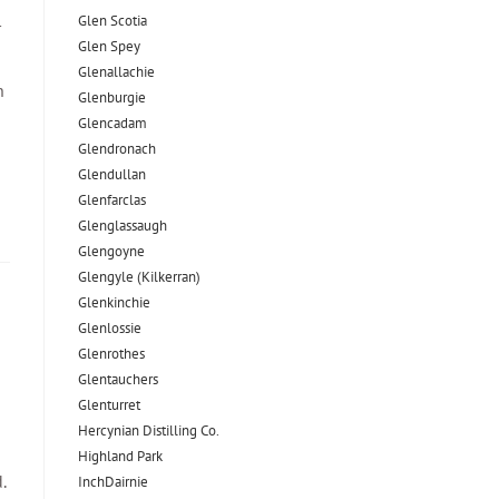
Glen Scotia
r
Glen Spey
Glenallachie
n
Glenburgie
Glencadam
Glendronach
Glendullan
Glenfarclas
Glenglassaugh
Glengoyne
Glengyle (Kilkerran)
Glenkinchie
Glenlossie
Glenrothes
Glentauchers
Glenturret
Hercynian Distilling Co.
Highland Park
.
InchDairnie