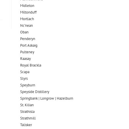
Midleton
Miltonduff
Mortlach
Nc’nean
Oban
Penderyn
Port Askaig
Pulteney
Raasay
Royal Brackla
Scapa
Slyrs
Speyburn
Speyside Distillery
Springbank | Longrow | Hazelburn
St. Kilian
Strathisla
Strathmill
Talisker