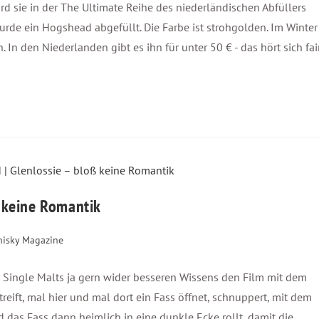
 wird sie in der The Ultimate Reihe des niederländischen Abfüllers
wurde ein Hogshead abgefüllt. Die Farbe ist strohgolden. Im Winter
 In den Niederlanden gibt es ihn für unter 50 € - das hört sich fai
ß keine Romantik
isky Magazine
 Single Malts ja gern wider besseren Wissens den Film mit dem
reift, mal hier und mal dort ein Fass öffnet, schnuppert, mit dem
d das Fass dann heimlich in eine dunkle Ecke rollt, damit die