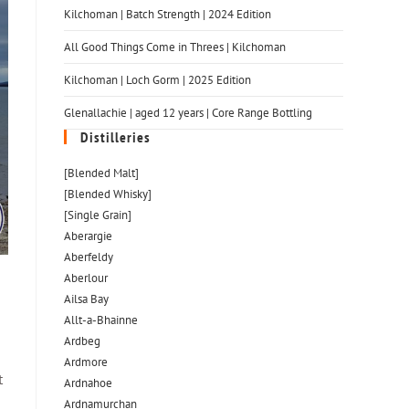
Kilchoman | Batch Strength | 2024 Edition
All Good Things Come in Threes | Kilchoman
Kilchoman | Loch Gorm​ | 2025 Edition
Glenallachie | aged 12 years | Core Range Bottling
Distilleries
[Blended Malt]
[Blended Whisky]
[Single Grain]
Aberargie
Aberfeldy
Aberlour
Ailsa Bay
Allt-a-Bhainne
Ardbeg
Ardmore
t
Ardnahoe
Ardnamurchan