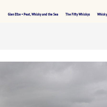
Glen Efze • Peat, Whisky and the Sea
The Fifty Whiskys
Whisky