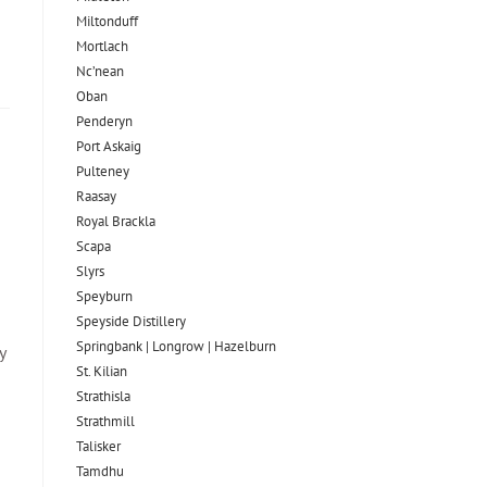
Miltonduff
Mortlach
Nc’nean
Oban
Penderyn
Port Askaig
Pulteney
Raasay
Royal Brackla
Scapa
Slyrs
Speyburn
Speyside Distillery
Springbank | Longrow | Hazelburn
y
St. Kilian
Strathisla
Strathmill
Talisker
Tamdhu