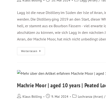
Klaus Bölling
10. Mai 2024
Lagg (Arran)
/
Tas
Lagg ist die neue Distillery im Süden der Isle of Arran, 
werden. Die Distillery ging 2019 an den Start, dieser Whis
hell, er stammt aus ex-Bourbon Fässern - viel erwarte ic
abschätzen zu können, wie sich Lagg in den nächsten J
Arran, der Machrie Moor, hat mich nicht unbedingt über
Weiterlesen
Machrie Moor | aged 10 years | Peated L
Klaus Bölling
9. Mai 2024
Lochranza (Arran)
/