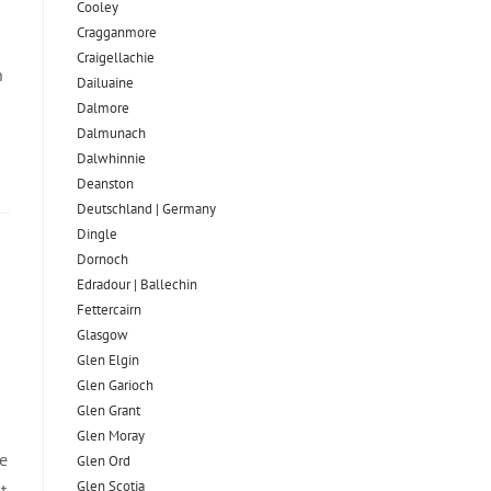
Cooley
Cragganmore
Craigellachie
n
Dailuaine
Dalmore​
Dalmunach
Dalwhinnie
Deanston
Deutschland | Germany
Dingle
Dornoch
Edradour | Ballechin
Fettercairn
Glasgow
Glen Elgin
Glen Garioch
Glen Grant
Glen Moray
e
Glen Ord
Glen Scotia
t