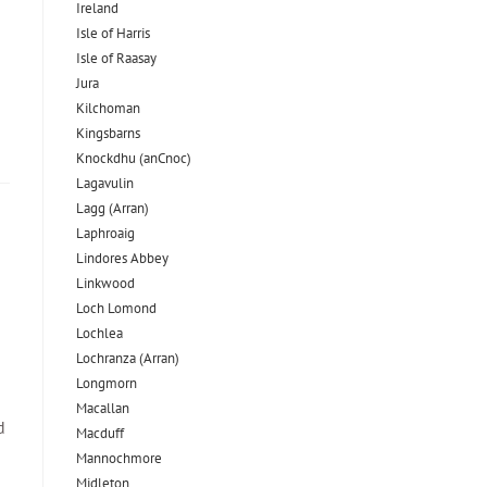
Ireland
Isle of Harris
Isle of Raasay
Jura
Kilchoman
Kingsbarns
Knockdhu (anCnoc)
Lagavulin
Lagg (Arran)
Laphroaig
Lindores Abbey
Linkwood
Loch Lomond
Lochlea
Lochranza (Arran)
Longmorn
Macallan
d
Macduff
Mannochmore
Midleton