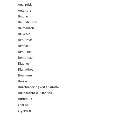
Auchroisk
Aultmore
Balblair
Ballindalloch
Balmenach
Balvenie
Ben Nevis
Benriach
Benrinnes
Benromach
Bladnoch
Blair Athol
Bowmore
Braeval
Bruichladdich | Port Charlotte
Bunnahabhain | Staoisha
Bushmills
Caol Ila
Clynelish