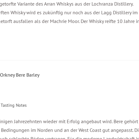
etorfte Variante des Arran Whiskys aus der Lochranza Distillery.
ften Whisky wird es zukünftig nur noch aus der Lagg Distillery im
torft ausfallen als der Machrie Moor. Der Whisky reifte 10 Jahre i
Tasting Notes
t einigen Jahrezehnten wieder mit Erfolg angebaut wird. Bere gehört
en Bedingungen im Norden und an der West Coast gut angepasst. Di
uch schlechte Böden vertragen. Für die moderne Landwirtschaft is