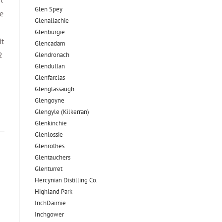
Glen Spey
ne
Glenallachie
Glenburgie
it
Glencadam
2
Glendronach
Glendullan
Glenfarclas
Glenglassaugh
Glengoyne
Glengyle (Kilkerran)
Glenkinchie
Glenlossie
Glenrothes
Glentauchers
Glenturret
Hercynian Distilling Co.
Highland Park
InchDairnie
Inchgower