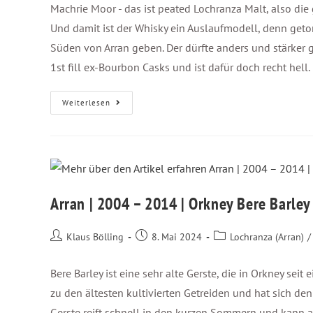
Machrie Moor - das ist peated Lochranza Malt, also die g
Und damit ist der Whisky ein Auslaufmodell, denn getor
Süden von Arran geben. Der dürfte anders und stärker ge
1st fill ex-Bourbon Casks und ist dafür doch recht hell.
Weiterlesen
Arran | 2004 – 2014 | Orkney Bere Barley
Klaus Bölling
8. Mai 2024
Lochranza (Arran)
/
Bere Barley ist eine sehr alte Gerste, die in Orkney sei
zu den ältesten kultivierten Getreiden und hat sich d
Gerste reift schnell in den kurzen Sommern und kann a