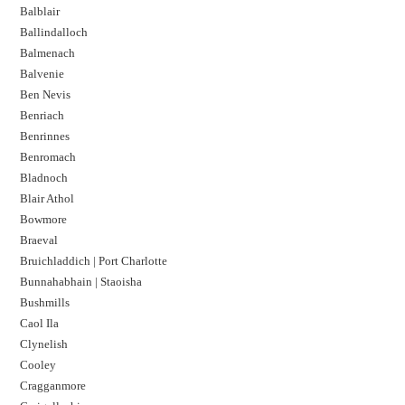
Balblair
Ballindalloch
Balmenach
Balvenie
Ben Nevis
Benriach
Benrinnes
Benromach
Bladnoch
Blair Athol
Bowmore
Braeval
Bruichladdich | Port Charlotte
Bunnahabhain | Staoisha
Bushmills
Caol Ila
Clynelish
Cooley
Cragganmore