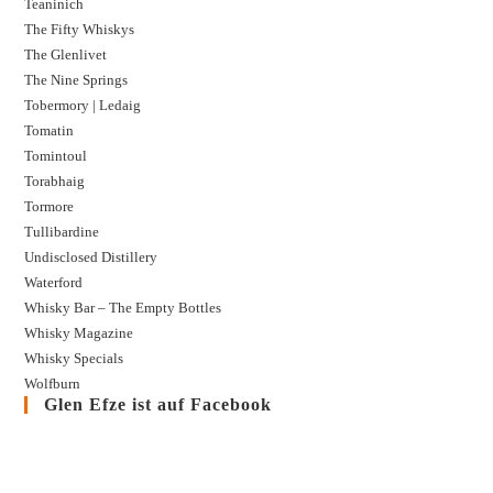
Teaninich
The Fifty Whiskys
The Glenlivet
The Nine Springs
Tobermory | Ledaig
Tomatin
Tomintoul
Torabhaig
Tormore
Tullibardine
Undisclosed Distillery
Waterford
Whisky Bar – The Empty Bottles
Whisky Magazine
Whisky Specials
Wolfburn
Glen Efze ist auf Facebook