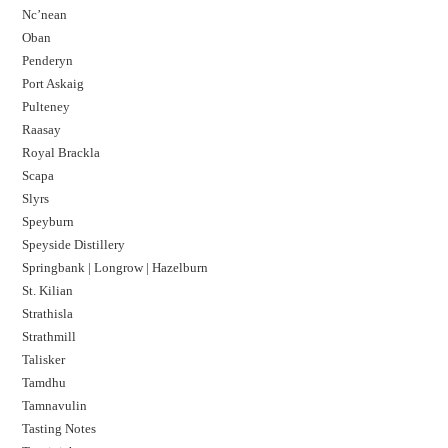
Nc’nean
Oban
Penderyn
Port Askaig
Pulteney
Raasay
Royal Brackla
Scapa
Slyrs
Speyburn
Speyside Distillery
Springbank | Longrow | Hazelburn
St. Kilian
Strathisla
Strathmill
Talisker
Tamdhu
Tamnavulin
Tasting Notes