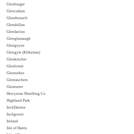
Glenburgie
Glencadam
Glendronach
Glendullan
Glenfarclas
Glenglassaugh
Glengoyne
Glengyle (Kilkerran)
Glenkinchie
Glenlossie
Glenrothes
Glentauchers
Glenturret
Hercynian Distilling Co.
Highland Park
InchDairnie
Inchgower
Ireland
Isle of Harris