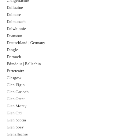
Craigellachie
Dailuaine
Dalmore​
Dalmunach
Dalwhinnie
Deanston
Deutschland | Germany
Dingle
Dornoch
Edradour | Ballechin
Fettercairn
Glasgow
Glen Elgin
Glen Garioch
Glen Grant
Glen Moray
Glen Ord
Glen Scotia
Glen Spey
Glenallachie