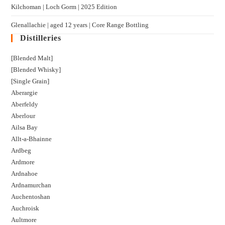
Kilchoman | Loch Gorm​ | 2025 Edition
Glenallachie | aged 12 years | Core Range Bottling
Distilleries
[Blended Malt]
[Blended Whisky]
[Single Grain]
Aberargie
Aberfeldy
Aberlour
Ailsa Bay
Allt-a-Bhainne
Ardbeg
Ardmore
Ardnahoe
Ardnamurchan
Auchentoshan
Auchroisk
Aultmore