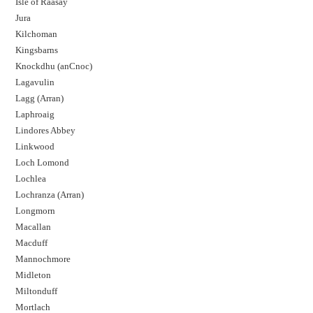
Isle of Raasay
Jura
Kilchoman
Kingsbarns
Knockdhu (anCnoc)
Lagavulin
Lagg (Arran)
Laphroaig
Lindores Abbey
Linkwood
Loch Lomond
Lochlea
Lochranza (Arran)
Longmorn
Macallan
Macduff
Mannochmore
Midleton
Miltonduff
Mortlach