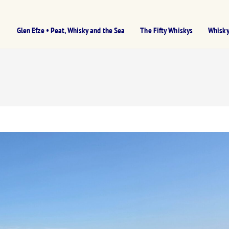
Glen Efze • Peat, Whisky and the Sea
The Fifty Whiskys
Whisky