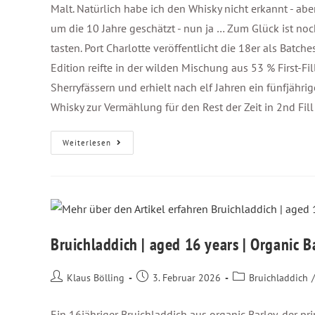
Malt. Natürlich habe ich den Whisky nicht erkannt - abe
um die 10 Jahre geschätzt - nun ja … Zum Glück ist n
tasten. Port Charlotte veröffentlicht die 18er als Bat
Edition reifte in der wilden Mischung aus 53 % First-Fi
Sherryfässern und erhielt nach elf Jahren ein fünfjähri
Whisky zur Vermählung für den Rest der Zeit in 2nd Fil
Weiterlesen
Bruichladdich | aged 16 years | Organic B
Klaus Bölling
3. Februar 2026
Bruichladdich
/
Ein 16jähriger Bruichladdich aus organic Barley, der pr