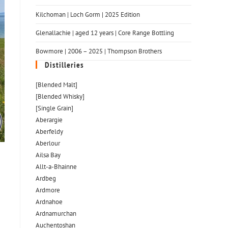
Kilchoman | Loch Gorm​ | 2025 Edition
Glenallachie | aged 12 years | Core Range Bottling
Bowmore | 2006 – 2025 | Thompson Brothers
Distilleries
[Blended Malt]
[Blended Whisky]
[Single Grain]
Aberargie
Aberfeldy
Aberlour
Ailsa Bay
Allt-a-Bhainne
Ardbeg
Ardmore
Ardnahoe
Ardnamurchan
Auchentoshan