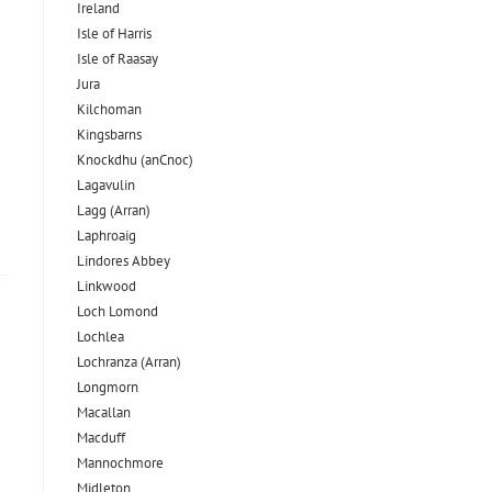
Ireland
Isle of Harris
Isle of Raasay
Jura
Kilchoman
Kingsbarns
Knockdhu (anCnoc)
Lagavulin
Lagg (Arran)
Laphroaig
Lindores Abbey
Linkwood
Loch Lomond
Lochlea
Lochranza (Arran)
Longmorn
Macallan
Macduff
Mannochmore
Midleton