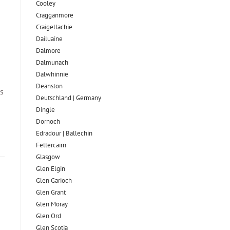
Cooley
Cragganmore
Craigellachie
Dailuaine
Dalmore​
Dalmunach
Dalwhinnie
Deanston
es
Deutschland | Germany
Dingle
Dornoch
Edradour | Ballechin
Fettercairn
Glasgow
Glen Elgin
Glen Garioch
Glen Grant
Glen Moray
Glen Ord
Glen Scotia