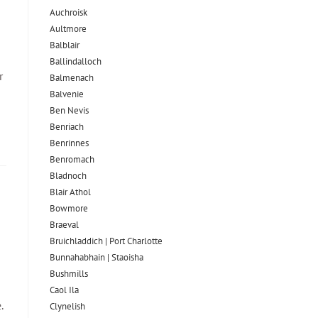
Auchroisk
Aultmore
Balblair
Ballindalloch
r
Balmenach
Balvenie
Ben Nevis
Benriach
Benrinnes
Benromach
Bladnoch
Blair Athol
Bowmore
Braeval
Bruichladdich | Port Charlotte
Bunnahabhain | Staoisha
Bushmills
Caol Ila
.
Clynelish