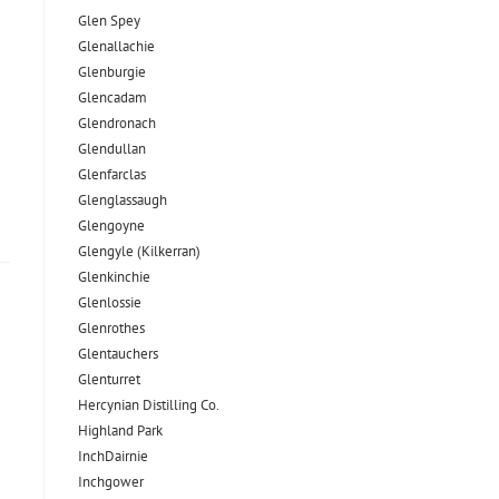
Glen Spey
Glenallachie
Glenburgie
Glencadam
Glendronach
Glendullan
Glenfarclas
Glenglassaugh
Glengoyne
Glengyle (Kilkerran)
Glenkinchie
Glenlossie
Glenrothes
Glentauchers
Glenturret
Hercynian Distilling Co.
Highland Park
InchDairnie
Inchgower