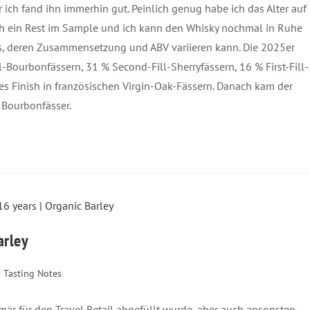
r ich fand ihn immerhin gut. Peinlich genug habe ich das Alter auf
och ein Rest im Sample und ich kann den Whisky nochmal in Ruhe
ches, deren Zusammensetzung und ABV variieren kann. Die 2025er
ll-Bourbonfässern, 31 % Second-Fill-Sherryfässern, 16 % First-Fill-
ges Finish in französischen Virgin-Oak-Fässern. Danach kam der
l Bourbonfässer.
arley
Tasting Notes
imär für den Travel Retail abgefüllt wurde, aber auch ansonsten