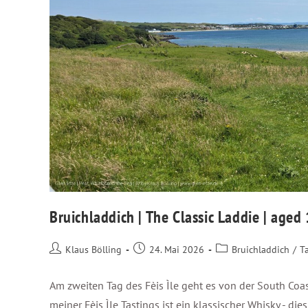
Bruichladdich | The Classic Laddie | aged
Klaus Bölling
24. Mai 2026
Bruichladdich
/
T
Am zweiten Tag des Fèis Ìle geht es von der South Coa
meiner Fèis ÌIe Tastings ist ein klassischer Whisky - di