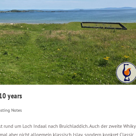
 10 years
asting Notes
st rund um Loch Indaal nach Bruichladdich. Auch der zweite Whiky
esmal aber nicht allgemein klassisch Islay, sondern konkret Classic