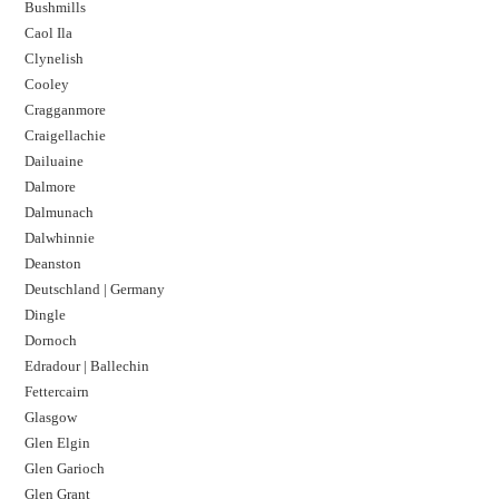
Bushmills
Caol Ila
Clynelish
Cooley
Cragganmore
Craigellachie
Dailuaine
Dalmore​
Dalmunach
Dalwhinnie
Deanston
Deutschland | Germany
Dingle
Dornoch
Edradour | Ballechin
Fettercairn
Glasgow
Glen Elgin
Glen Garioch
Glen Grant