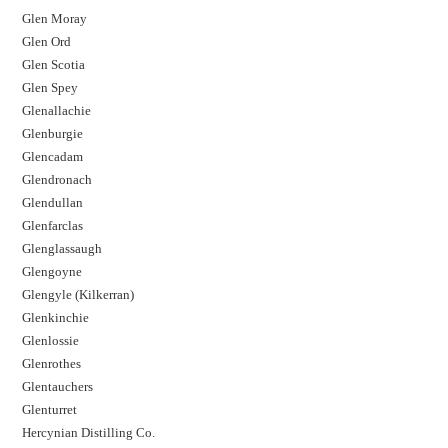
Glen Moray
Glen Ord
Glen Scotia
Glen Spey
Glenallachie
Glenburgie
Glencadam
Glendronach
Glendullan
Glenfarclas
Glenglassaugh
Glengoyne
Glengyle (Kilkerran)
Glenkinchie
Glenlossie
Glenrothes
Glentauchers
Glenturret
Hercynian Distilling Co.