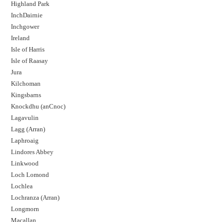
Highland Park
InchDairnie
Inchgower
Ireland
Isle of Harris
Isle of Raasay
Jura
Kilchoman
Kingsbarns
Knockdhu (anCnoc)
Lagavulin
Lagg (Arran)
Laphroaig
Lindores Abbey
Linkwood
Loch Lomond
Lochlea
Lochranza (Arran)
Longmorn
Macallan