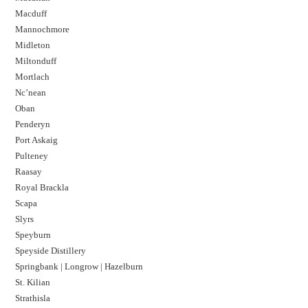
Macduff
Mannochmore
Midleton
Miltonduff
Mortlach
Nc’nean
Oban
Penderyn
Port Askaig
Pulteney
Raasay
Royal Brackla
Scapa
Slyrs
Speyburn
Speyside Distillery
Springbank | Longrow | Hazelburn
St. Kilian
Strathisla