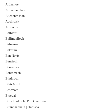
Ardnahoe
Ardnamurchan
Auchentoshan
Auchroisk
Aultmore
Balblair
Ballindalloch
Balmenach
Balvenie
Ben Nevis
Benriach
Benrinnes
Benromach
Bladnoch
Blair Athol
Bowmore
Braeval
Bruichladdich | Port Charlotte
Bunnahabhain | Staoisha