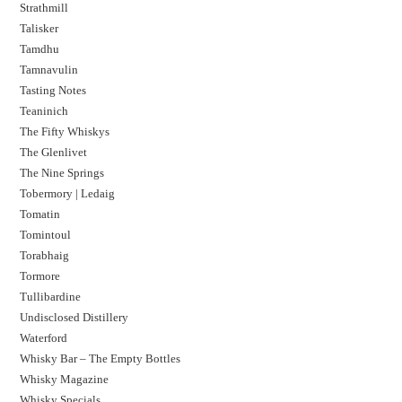
Strathmill
Talisker
Tamdhu
Tamnavulin
Tasting Notes
Teaninich
The Fifty Whiskys
The Glenlivet
The Nine Springs
Tobermory | Ledaig
Tomatin
Tomintoul
Torabhaig
Tormore
Tullibardine
Undisclosed Distillery
Waterford
Whisky Bar – The Empty Bottles
Whisky Magazine
Whisky Specials