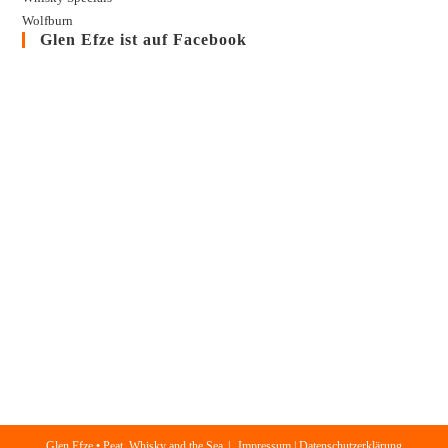
Wolfburn
Glen Efze ist auf Facebook
Glen Efze • Peat, Whisky and the Sea
Impressum | Datenschutzerklärung