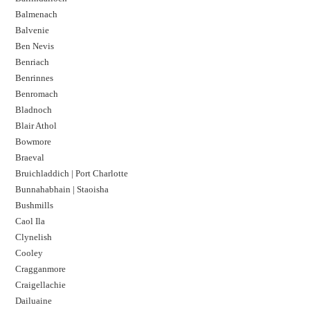
Balmenach
Balvenie
Ben Nevis
Benriach
Benrinnes
Benromach
Bladnoch
Blair Athol
Bowmore
Braeval
Bruichladdich | Port Charlotte
Bunnahabhain | Staoisha
Bushmills
Caol Ila
Clynelish
Cooley
Cragganmore
Craigellachie
Dailuaine