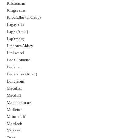
Kilchoman
Kingsbarns
Knockdhu (anCnoc)
Lagavulin
Lagg (Arran)
Laphroaig
Lindores Abbey
Linkwood
Loch Lomond
Lochlea
Lochranza (Arran)
Longmorn
Macallan
Macduff
Mannochmore
Midleton
Miltonduff
Mortlach
Nc’nean
Oban