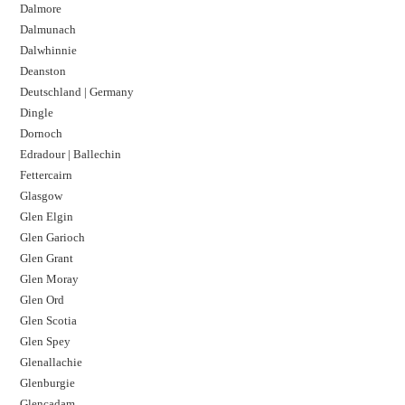
Dalmore​
Dalmunach
Dalwhinnie
Deanston
Deutschland | Germany
Dingle
Dornoch
Edradour | Ballechin
Fettercairn
Glasgow
Glen Elgin
Glen Garioch
Glen Grant
Glen Moray
Glen Ord
Glen Scotia
Glen Spey
Glenallachie
Glenburgie
Glencadam