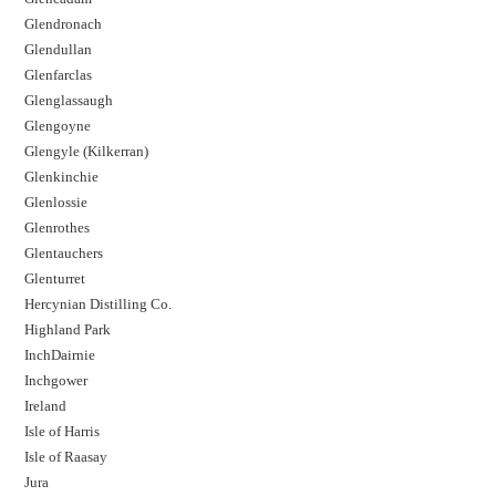
Glendronach
Glendullan
Glenfarclas
Glenglassaugh
Glengoyne
Glengyle (Kilkerran)
Glenkinchie
Glenlossie
Glenrothes
Glentauchers
Glenturret
Hercynian Distilling Co.
Highland Park
InchDairnie
Inchgower
Ireland
Isle of Harris
Isle of Raasay
Jura