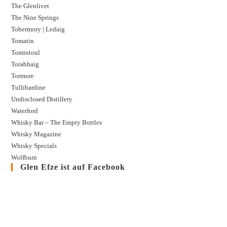
The Glenlivet
The Nine Springs
Tobermory | Ledaig
Tomatin
Tomintoul
Torabhaig
Tormore
Tullibardine
Undisclosed Distillery
Waterford
Whisky Bar – The Empty Bottles
Whisky Magazine
Whisky Specials
Wolfburn
Glen Efze ist auf Facebook