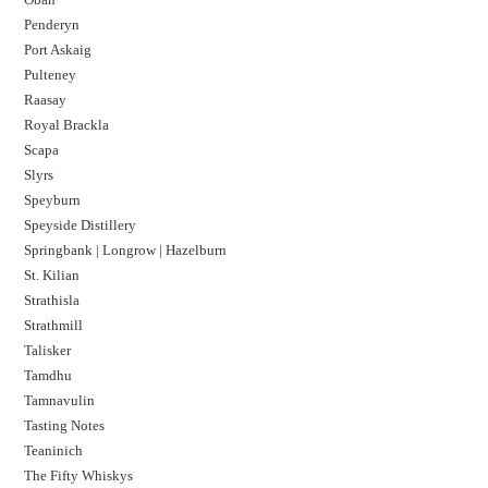
Penderyn
Port Askaig
Pulteney
Raasay
Royal Brackla
Scapa
Slyrs
Speyburn
Speyside Distillery
Springbank | Longrow | Hazelburn
St. Kilian
Strathisla
Strathmill
Talisker
Tamdhu
Tamnavulin
Tasting Notes
Teaninich
The Fifty Whiskys